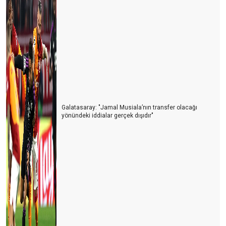
Turistin derdi çok
KARAALİOĞLU’NUN ÇIĞLIĞI
REWE, FTI’yı ya yutarsa…
Türk gibi başladık, İngiliz gibi bitirdik
İÇİNDEN TIR GEÇEN ANTİK KENT
TURİZMDE DÜNYA SIRALAMASI DEĞİŞTİ
Galatasaray: "Jamal Musiala’nın transfer olacağı
yönündeki iddialar gerçek dışıdır"
Herşey dahil 6 gün olsun
Havasahası kapalı Ukrayna’dan 134.000 Ukraynalı turist geldi
Tanıtımda özgün olmalıyız
Yerleşik göçmenler geliyor
Kaptan S.O.S. veriyor
Antalya’ya 1 milyon İngiliz turist geldi