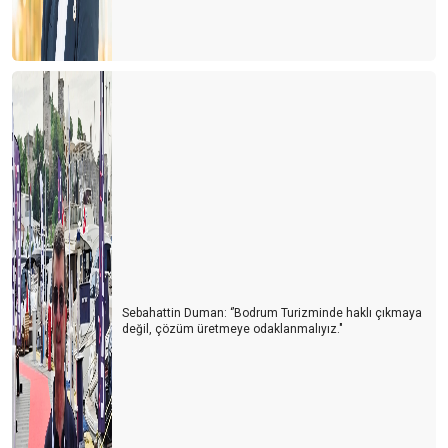
60 MİLYON ALMAN TATİL PLANI YAPIYOR
11 MİLYON TÜRK TURİST NEREYE GİDİYOR?
DÜNYA TÜRKİYE’DE NERELERİ MERAK EDİYOR?
GAZZE RİVİERASI
2025 YILINDA ANTALYA TURİZMİNİ BEKLEYEN RİSKLER
GURBETÇİ DEĞİL, ARTIK DÖRDÜNCÜ KUŞAK
Ben bu 2024'e pek ısınamadım
REHBERLER VAR OLMA MÜCAEDELESİ VERİYOR
ANTALYA TURİZMİNİN 10 YILI
Sebahattin Duman: ‘’Bodrum Turizminde haklı çıkmaya
değil, çözüm üretmeye odaklanmalıyız."
BALON TURLARININ YENİ ROTASI PAMUKKALE
UNESCO BU YIL TÜRKİYE’Yİ PAS GEÇTİ
ÇOCUKLU AİLELERDE HER ÜÇ KİŞİDEN BİRİ ‘TÜRKİYE’ DEDİ