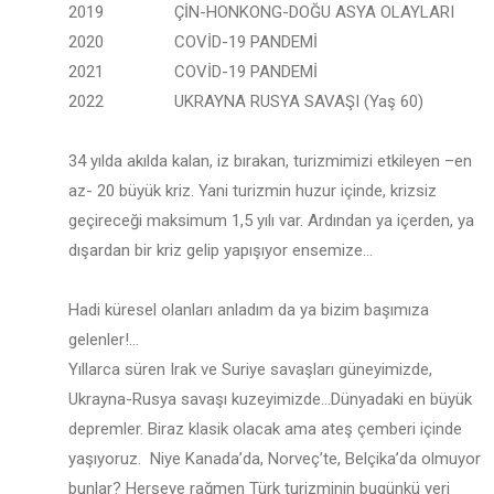
2019 ÇİN-HONKONG-DOĞU ASYA OLAYLARI
2020 COVİD-19 PANDEMİ
2021 COVİD-19 PANDEMİ
2022 UKRAYNA RUSYA SAVAŞI (Yaş 60)
34 yılda akılda kalan, iz bırakan, turizmimizi etkileyen –en
az- 20 büyük kriz. Yani turizmin huzur içinde, krizsiz
geçireceği maksimum 1,5 yılı var. Ardından ya içerden, ya
dışardan bir kriz gelip yapışıyor ensemize…
Hadi küresel olanları anladım da ya bizim başımıza
gelenler!...
Yıllarca süren Irak ve Suriye savaşları güneyimizde,
Ukrayna-Rusya savaşı kuzeyimizde...Dünyadaki en büyük
depremler. Biraz klasik olacak ama ateş çemberi içinde
yaşıyoruz. Niye Kanada’da, Norveç’te, Belçika’da olmuyor
bunlar? Herşeye rağmen Türk turizminin bugünkü yeri