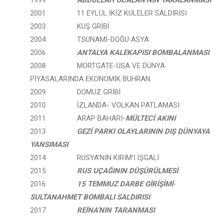
1999
ABDULLAH ÖCALAN’NIN YAKALANMASI
2001 11 EYLÜL İKİZ KULELER SALDIRISI
2003 KUŞ GRİBİ
2004 TSUNAMİ-DOĞU ASYA
2006
ANTALYA KALEKAPISI BOMBALANMASI
2008 MORTGATE-USA VE DÜNYA
PİYASALARINDA EKONOMİK BUHRAN
2009 DOMUZ GRİBİ
2010 İZLANDA- VOLKAN PATLAMASI
2011 ARAP BAHARI-
MÜLTECİ AKINI
2013
GEZİ PARKI OLAYLARININ DIŞ DÜNYAYA
YANSIMASI
2014 RUSYA’NIN KIRIM’I İŞGALİ
2015
RUS UÇAĞININ DÜŞÜRÜLMESİ
2016
15 TEMMUZ DARBE GİRİŞİMİ
-
SULTANAHMET BOMBALI SALDIRISI
2017
REİNA’NIN TARANMASI