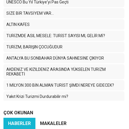
UNESCO Bu Yıl Türkiye'yi Pas Geçti
SİZE BİR TAVSİYEM VAR…
ALTIN KAFES
TURİZMDE ASIL MESELE: TURİST SAYISI MI, GELİR Mİ?
TURİZM, BARIŞIN ÇOCUĞUDUR
ANTALYA BU SONBAHAR DÜNYA SAHNESİNE ÇIKIYOR
AKDENİZ VE KIZILDENİZ ARASINDA YÜKSELEN TURİZM
REKABETİ
1 MİLYON 300 BİN ALMAN TURİST ŞİMDİ NEREYE GİDECEK?
Yakıt Krizi Turizmi Durdurabilir mi?
Enerji Krizi Asıl Asya’yı Vuruyor: Turizm Zor Günlere Giriyor
ÇOK OKUNAN
Savaş Dünya Turizmini Vurdu
HABERLER
MAKALELER