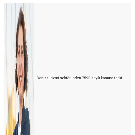
2026 için temkinli olmalı ve sağlıklı hedefler koymalıyız
HANGİ LİSTE DAHA ÖNEMLİ ?
TURİZMDE HAYALLER PARİS
TURİZMCİ TEDİRGİN
2025: KİTLE TURİZMİNİN EN PAHALI YILI
Bir Müze Hikâyesi
MÜZE MESELESİ
Deniz turizmi sektöründen 7590 sayılı kanuna tepki
TURİZMDE ARTILARIMIZ, EKSİLERİMİZ
BU YAZ ÇOK SICAK OLACAK!
AVUSTURYALI EMEKLİLER 31 YIL SONRA YENİDEN
MARMARİS’TE
SEZON BURUK BAŞLADI