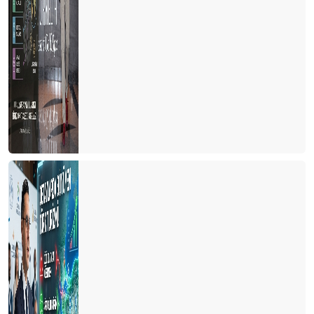
2024 TE DÜNYA TURİZMİ YENİ BİR SAYFA AÇIYOR
YILIN SON GÜNÜ YURT DIŞINDAN 82 UÇUŞ GERÇEKLEŞİYOR
İklim Direnci Vergisi’ ile turizmden kapatmaya çalışıyor
GÜVEN FİYATTAN ÖNEMLİ, SAVAŞLAR SEZONU BELİRLEYECEK
TATİL 2024’ TE DAHA UCUZ OLMAYACAK
ANTALYA’DA YILIN SÜRPRİZİ POLONYA, KAZANANI SİDE ,
GÖZDESİ GURBETÇİLER OLDU
AVRUPA PAZARI UMUTLU, BDT TEPKİLİ, ARAP PAZARI
TEMKİNLİ…
RUSLAR BU YIL NEREYE GİTTİLER?
DÜNYANIN EN PAHALI TURİZM ÜLKESİ
SEZONU BÖYLE UZATIYORUZ
TEŞEKKÜRLER