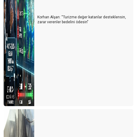
UÇAKLAR DOLU , OTELLER BOŞ MU?
Korhan Alşan: ''Turizme değer katanlar desteklensin,
HAVLU SAVAŞLARINDAN HAVLU HAREKETİNE
zarar verenler bedelini ödesin"
LİKYA YOLU ‘SOS’ VERİYOR
TURİZM DOĞAYA MUHTAÇ
BİR ZAMANLAR ‘PAS’ VARDI
RUS TURİST RUBLE’NİN ALTINDA KALDI
GÜNLÜK TURİST GELİŞİ 100 BİNE DAYANDI
KARPUZ
Bayramda Antalya’ya gelecek olanlara çağrım: Müze kartınızla
gelin
TURİZMİ ‘Z’ KUŞAĞINA DEVRETMELİYİZ
5 ay sonra 2019 yılı seviyesindeyiz