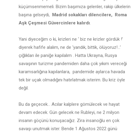
küçümsenmemeli. Bizim başımıza gelenler, rakip ülkelerin
başına gelseydi,
Madrid sokakları dilencilere, Roma
Aşk Çeşmesi Güvercinlere kalırdı
.
Yani diyeceğim o ki, krizleri ne ‘ biz ne krizler gördük !’
diyerek hafife alalım, ne de ‘yandık, bittik, ölüyoruz!...’
çığlıkları ile paniğe kapılalım . Hatta Ukrayna, Rusya
savaşının turizme pandemiden daha çok yıkım vereceği
karamsarlığına kapılanlara, pandemide aylarca havada
tek bir uçak olmadığını hatırlatmak isterim. Bu kriz öyle
değil.
Bu da geçecek… Acılar kalplere gömülecek ve hayat
devam edecek. Gün gelecek ne Rubleyi, ne 2 milyon
insanın göçünü konuşacağız. Zira insanoğlu en çok
savaşı unutmak ister. Bende 1 Ağustos 2022 günü