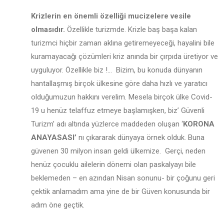
Krizlerin en önemli özelliği mucizelere vesile
olmasıdır.
Özellikle turizmde. Krizle baş başa kalan
turizmci hiçbir zaman aklına getiremeyeceği, hayalini bile
kuramayacağı çözümleri kriz anında bir çırpıda üretiyor ve
uyguluyor. Özellikle biz !… Bizim, bu konuda dünyanın
hantallaşmış birçok ülkesine göre daha hızlı ve yaratıcı
olduğumuzun hakkını verelim. Mesela birçok ülke Covid-
19 u henüz telaffuz etmeye başlamışken, biz’ Güvenli
Turizm’ adı altında yüzlerce maddeden oluşan ‘
KORONA
ANAYASASI’
nı çıkararak dünyaya örnek olduk. Buna
güvenen 30 milyon insan geldi ülkemize. Gerçi, neden
henüz çocuklu ailelerin dönemi olan paskalyayı bile
beklemeden – en azından Nisan sonunu- bir çoğunu geri
çektik anlamadım ama yine de bir Güven konusunda bir
adım öne geçtik.