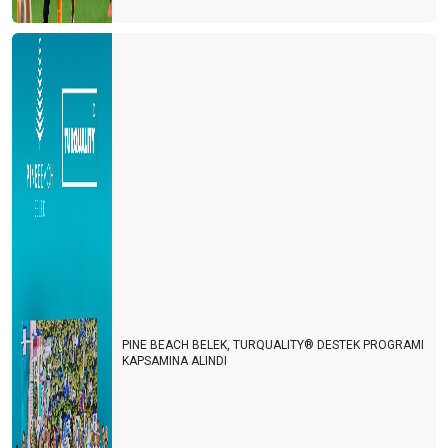
Antalya'nın kardeş şehirleri
Başarının reçetesi
SONGÜL VE ÖNDER
9 ay bize yeter
Sonbaharda Kıbrıs
DİŞ TURİZMİ
Uçak bileti fiyatına balon turu
Akdeniz heykeli Antalya'ya gelmeli
Biz işgücü çağırmıştık insanlar geldi
PINE BEACH BELEK, TURQUALITY® DESTEK PROGRAMI
KAPSAMINA ALINDI
GÜNDE 21 € YA 56 GÜN TATİL