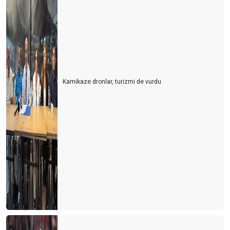
SUÇ KİMİN?
TÜRKİYE RESMİ OLARAK DÜNYA 4. CÜSÜ
‘COMEBACK ALMANYA’
Turizm çalışanlarının koşulları cazip hale getirilmeli
Kamikaze dronlar, turizmi de vurdu
Paket turda en büyük maliyeti ulaşım ve konaklama oluşturuyor
Kış döneminde Antalya turizminde 3 ülke öne çıktı
Unuttuk mu?
Berlin mesajları
Hayat devam ediyor mu?
YA ŞİMDİ?
Antalya'nın 3 sınavı