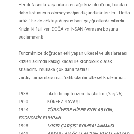
Her defasında yaşanılanın en ağır kriz olduğunu, bundan
daha kötüsünün olamayacağını düşündürür krizler… Hatta
artık ‘ bir de göktaşı düşsün bari’ geyiği dillerde yıllardır.
Krizin iki faili var: DOĞA ve İNSAN (yarasayı boşuna
suçlamayın!)
Turizmimize doğrudan etki yapan ülkesel ve uluslararası
krizleri aklımda kaldığı kadarı ile kronolojik olarak
sıraladım, mutlaka çok daha fazlası
vardır, tamamlarsınız… Yatık olanlar ülkesel krizlerimiz…
1988 okulu bitirip turizme başladım. (Yaş 26)
1990 KÖRFEZ SAVAŞI
1994
TÜRKİYE’DE HİPER ENFLASYON,
EKONOMİK BUHRAN
1998
MISIR ÇARŞISI BOMBALANMASI