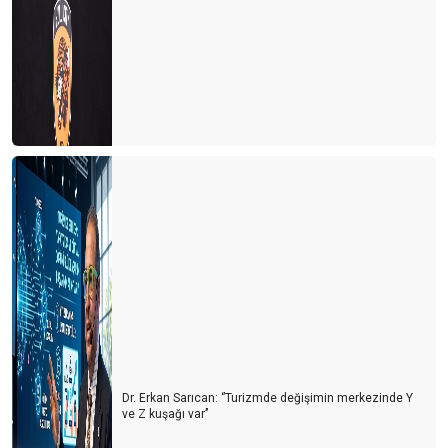
Biz işgücü çağırmıştık insanlar geldi
GÜNDE 21 € YA 56 GÜN TATİL
Dr. Erkan Sarıcan: ‘’Turizmde değişimin merkezinde Y
ve Z kuşağı var’’