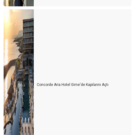
RUSLAR BU YIL NEREYE GİTTİLER?
DÜNYANIN EN PAHALI TURİZM ÜLKESİ
SEZONU BÖYLE UZATIYORUZ
TEŞEKKÜRLER
UÇAKLAR DOLU , OTELLER BOŞ MU?
HAVLU SAVAŞLARINDAN HAVLU HAREKETİNE
LİKYA YOLU ‘SOS’ VERİYOR
TURİZM DOĞAYA MUHTAÇ
Concorde Aria Hotel Girne'de Kapılarını Açtı
BİR ZAMANLAR ‘PAS’ VARDI
RUS TURİST RUBLE’NİN ALTINDA KALDI
GÜNLÜK TURİST GELİŞİ 100 BİNE DAYANDI
KARPUZ