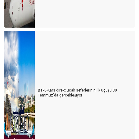
Hayat devam ediyor mu?
YA ŞİMDİ?
Antalya'nın 3 sınavı
Turistin derdi çok
KARAALİOĞLU’NUN ÇIĞLIĞI
REWE, FTI’yı ya yutarsa…
Türk gibi başladık, İngiliz gibi bitirdik
Bakü-Kars direkt uçak seferlerinin ilk uçuşu 30
İÇİNDEN TIR GEÇEN ANTİK KENT
Temmuz'da gerçekleşiyor
TURİZMDE DÜNYA SIRALAMASI DEĞİŞTİ
Herşey dahil 6 gün olsun
Havasahası kapalı Ukrayna’dan 134.000 Ukraynalı turist geldi