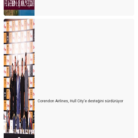
Tanıtımda özgün olmalıyız
Yerleşik göçmenler geliyor
Kaptan S.O.S. veriyor
Antalya’ya 1 milyon İngiliz turist geldi
Antalya'nın kardeş şehirleri
Başarının reçetesi
SONGÜL VE ÖNDER
9 ay bize yeter
Sonbaharda Kıbrıs
Corendon Airlines, Hull City'e desteğini sürdürüyor
DİŞ TURİZMİ
Uçak bileti fiyatına balon turu
Akdeniz heykeli Antalya'ya gelmeli