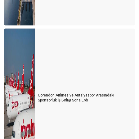
Bayramda Antalya’ya gelecek olanlara çağrım: Müze kartınızla
gelin
TURİZMİ ‘Z’ KUŞAĞINA DEVRETMELİYİZ
5 ay sonra 2019 yılı seviyesindeyiz
SUÇ KİMİN?
TÜRKİYE RESMİ OLARAK DÜNYA 4. CÜSÜ
‘COMEBACK ALMANYA’
Turizm çalışanlarının koşulları cazip hale getirilmeli
Corendon Airlines ve Antalyaspor Arasındaki
Paket turda en büyük maliyeti ulaşım ve konaklama oluşturuyor
Sponsorluk İş Birliği Sona Erdi
Kış döneminde Antalya turizminde 3 ülke öne çıktı
Unuttuk mu?
Berlin mesajları