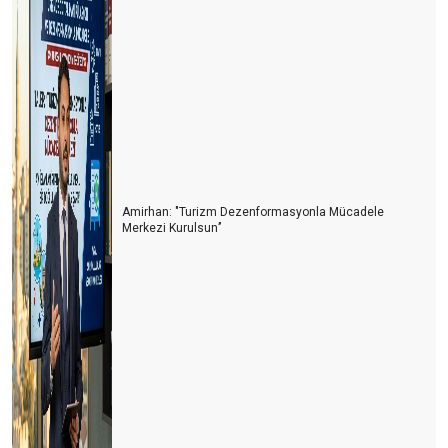
ALMAN SEYAHAT ACENTALARI BİRLİĞİ (DRV) AÇIKLADI
Runtalya maratonu sadece bir koşu değil
1618 sayılı Seyahat Acentaları yasasındaki revizyon isteği haklı
bir taleptir
2024 TE DÜNYA TURİZMİ YENİ BİR SAYFA AÇIYOR
YILIN SON GÜNÜ YURT DIŞINDAN 82 UÇUŞ GERÇEKLEŞİYOR
Amirhan: "Turizm Dezenformasyonla Mücadele
İklim Direnci Vergisi’ ile turizmden kapatmaya çalışıyor
Merkezi Kurulsun’’
GÜVEN FİYATTAN ÖNEMLİ, SAVAŞLAR SEZONU BELİRLEYECEK
TATİL 2024’ TE DAHA UCUZ OLMAYACAK
ANTALYA’DA YILIN SÜRPRİZİ POLONYA, KAZANANI SİDE ,
GÖZDESİ GURBETÇİLER OLDU
AVRUPA PAZARI UMUTLU, BDT TEPKİLİ, ARAP PAZARI
TEMKİNLİ…