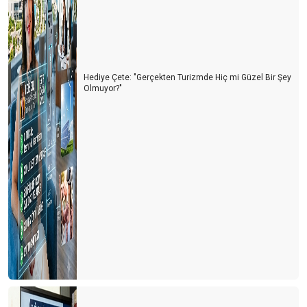
ANTALYA TURİZMİNİN 10 YILI
BALON TURLARININ YENİ ROTASI PAMUKKALE
UNESCO BU YIL TÜRKİYE’Yİ PAS GEÇTİ
Hediye Çete: "Gerçekten Turizmde Hiç mi Güzel Bir Şey
ÇOCUKLU AİLELERDE HER ÜÇ KİŞİDEN BİRİ ‘TÜRKİYE’ DEDİ
Olmuyor?"
ÖRENYERİ ÜCRETLERİNDE EVDEKİ HESAP ÇARŞIYA UYMADI
2025 YILINDA ZAM YAPILMAYACAK
TURİST FABRİKASI: ÇİN
FRANSA 100 MİLYON TURİSTLE REKOR KIRDI
ALMANYA BOŞ YATAKLARI FUTBOLLA DOLDURACAK
İSPANYA BU SEZONU ZOR BİTİRİR
SEÇİMLERİN TURİZME YANSIMASI
BAYRAMDA YUNAN ADALARI MI? EGE & AKDENİZ SAHİLLERİ
Mİ?