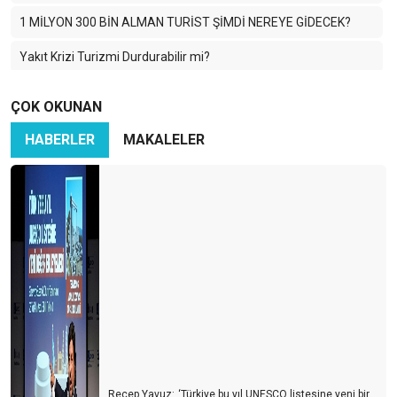
1 MİLYON 300 BİN ALMAN TURİST ŞİMDİ NEREYE GİDECEK?
Yakıt Krizi Turizmi Durdurabilir mi?
Enerji Krizi Asıl Asya’yı Vuruyor: Turizm Zor Günlere Giriyor
ÇOK OKUNAN
Savaş Dünya Turizmini Vurdu
HABERLER
MAKALELER
2026 için temkinli olmalı ve sağlıklı hedefler koymalıyız
HANGİ LİSTE DAHA ÖNEMLİ ?
TURİZMDE HAYALLER PARİS
TURİZMCİ TEDİRGİN
2025: KİTLE TURİZMİNİN EN PAHALI YILI
Bir Müze Hikâyesi
MÜZE MESELESİ
Recep Yavuz: ‚‘Türkiye bu yıl UNESCO listesine yeni bir