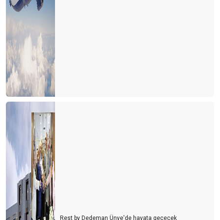
Berlin mesajları
Hayat devam ediyor mu?
YA ŞİMDİ?
Antalya'nın 3 sınavı
Turistin derdi çok
KARAALİOĞLU’NUN ÇIĞLIĞI
REWE, FTI’yı ya yutarsa…
Türk gibi başladık, İngiliz gibi bitirdik
İÇİNDEN TIR GEÇEN ANTİK KENT
TURİZMDE DÜNYA SIRALAMASI DEĞİŞTİ
Herşey dahil 6 gün olsun
Rest by Dedeman Ünye'de hayata geçecek