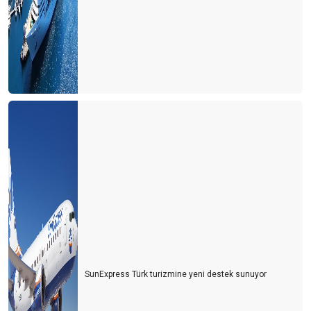
KARPUZ
Bayramda Antalya’ya gelecek olanlara çağrım: Müze kartınızla
gelin
TURİZMİ ‘Z’ KUŞAĞINA DEVRETMELİYİZ
5 ay sonra 2019 yılı seviyesindeyiz
SUÇ KİMİN?
TÜRKİYE RESMİ OLARAK DÜNYA 4. CÜSÜ
‘COMEBACK ALMANYA’
Turizm çalışanlarının koşulları cazip hale getirilmeli
Paket turda en büyük maliyeti ulaşım ve konaklama oluşturuyor
SunExpress Türk turizmine yeni destek sunuyor
Kış döneminde Antalya turizminde 3 ülke öne çıktı
Unuttuk mu?