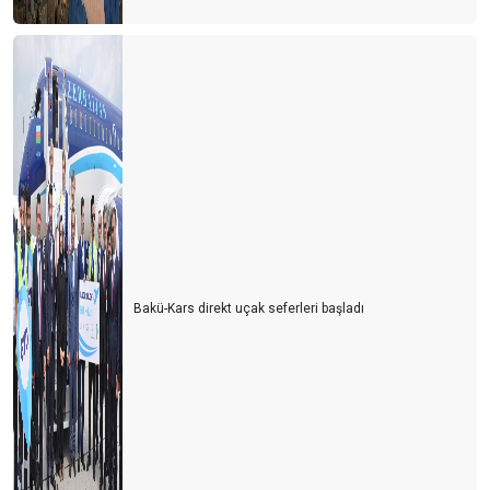
Bakü-Kars direkt uçak seferleri başladı