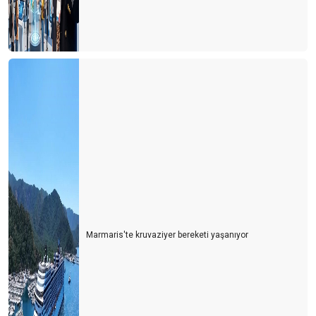
AVRUPA PAZARI UMUTLU, BDT TEPKİLİ, ARAP PAZARI
TEMKİNLİ…
RUSLAR BU YIL NEREYE GİTTİLER?
DÜNYANIN EN PAHALI TURİZM ÜLKESİ
SEZONU BÖYLE UZATIYORUZ
TEŞEKKÜRLER
UÇAKLAR DOLU , OTELLER BOŞ MU?
HAVLU SAVAŞLARINDAN HAVLU HAREKETİNE
LİKYA YOLU ‘SOS’ VERİYOR
TURİZM DOĞAYA MUHTAÇ
Marmaris'te kruvaziyer bereketi yaşanıyor
BİR ZAMANLAR ‘PAS’ VARDI
RUS TURİST RUBLE’NİN ALTINDA KALDI
GÜNLÜK TURİST GELİŞİ 100 BİNE DAYANDI