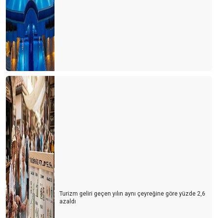
Turizm geliri geçen yılın aynı çeyreğine göre yüzde 2,6
azaldı