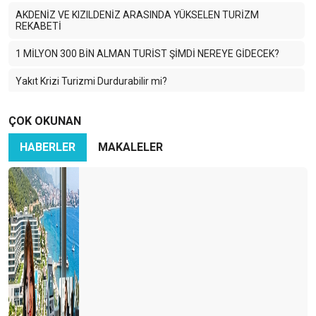
AKDENİZ VE KIZILDENİZ ARASINDA YÜKSELEN TURİZM
REKABETİ
1 MİLYON 300 BİN ALMAN TURİST ŞİMDİ NEREYE GİDECEK?
Yakıt Krizi Turizmi Durdurabilir mi?
Enerji Krizi Asıl Asya’yı Vuruyor: Turizm Zor Günlere Giriyor
ÇOK OKUNAN
Savaş Dünya Turizmini Vurdu
HABERLER
MAKALELER
2026 için temkinli olmalı ve sağlıklı hedefler koymalıyız
HANGİ LİSTE DAHA ÖNEMLİ ?
TURİZMDE HAYALLER PARİS
TURİZMCİ TEDİRGİN
2025: KİTLE TURİZMİNİN EN PAHALI YILI
Bir Müze Hikâyesi