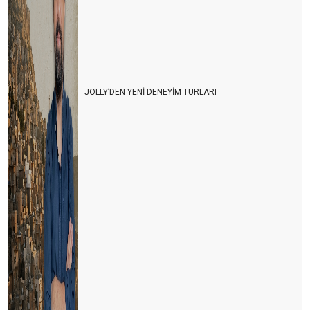
Akdeniz heykeli Antalya'ya gelmeli
Biz işgücü çağırmıştık insanlar geldi
GÜNDE 21 € YA 56 GÜN TATİL
JOLLY’DEN YENİ DENEYİM TURLARI