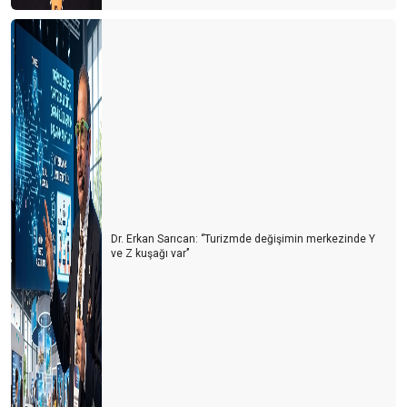
SEÇİMLERİN TURİZME YANSIMASI
BAYRAMDA YUNAN ADALARI MI? EGE & AKDENİZ SAHİLLERİ
Mİ?
Runtalya maratonu sadece bir koşu değil
1618 sayılı Seyahat Acentaları yasasındaki revizyon isteği haklı
bir taleptir
2024 TE DÜNYA TURİZMİ YENİ BİR SAYFA AÇIYOR
YILIN SON GÜNÜ YURT DIŞINDAN 82 UÇUŞ GERÇEKLEŞİYOR
Dr. Erkan Sarıcan: ‘’Turizmde değişimin merkezinde Y
İklim Direnci Vergisi’ ile turizmden kapatmaya çalışıyor
ve Z kuşağı var’’
GÜVEN FİYATTAN ÖNEMLİ, SAVAŞLAR SEZONU BELİRLEYECEK
TATİL 2024’ TE DAHA UCUZ OLMAYACAK
ANTALYA’DA YILIN SÜRPRİZİ POLONYA, KAZANANI SİDE ,
GÖZDESİ GURBETÇİLER OLDU