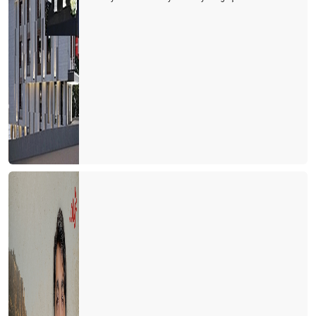
Havasahası kapalı Ukrayna’dan 134.000 Ukraynalı turist geldi
Tanıtımda özgün olmalıyız
Yerleşik göçmenler geliyor
Kaptan S.O.S. veriyor
Antalya’ya 1 milyon İngiliz turist geldi
Antalya'nın kardeş şehirleri
Başarının reçetesi
SONGÜL VE ÖNDER
9 ay bize yeter
Sonbaharda Kıbrıs
DİŞ TURİZMİ
Uçak bileti fiyatına balon turu