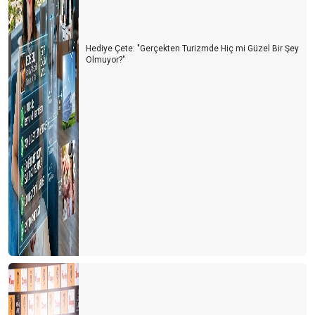
MÜZE MESELESİ
TURİZMDE ARTILARIMIZ, EKSİLERİMİZ
Hediye Çete: "Gerçekten Turizmde Hiç mi Güzel Bir Şey
Olmuyor?"
BU YAZ ÇOK SICAK OLACAK!
AVUSTURYALI EMEKLİLER 31 YIL SONRA YENİDEN
MARMARİS’TE
SEZON BURUK BAŞLADI
60 MİLYON ALMAN TATİL PLANI YAPIYOR
11 MİLYON TÜRK TURİST NEREYE GİDİYOR?
DÜNYA TÜRKİYE’DE NERELERİ MERAK EDİYOR?
GAZZE RİVİERASI
2025 YILINDA ANTALYA TURİZMİNİ BEKLEYEN RİSKLER
GURBETÇİ DEĞİL, ARTIK DÖRDÜNCÜ KUŞAK