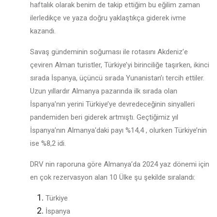
haftalık olarak benim de takip ettiğim bu eğilim zaman
ilerledikçe ve yaza doğru yaklaştıkça giderek ivme
kazandı.
Savaş gündeminin soğuması ile rotasını Akdeniz’e
çeviren Alman turistler, Türkiye’yi birinciliğe taşırken, ikinci
sırada İspanya, üçüncü sırada Yunanistan’ı tercih ettiler.
Uzun yıllardır Almanya pazarında ilk sırada olan
İspanya’nın yerini Türkiye’ye devredeceğinin sinyalleri
pandemiden beri giderek artmıştı. Geçtiğimiz yıl
İspanya’nın Almanya'daki payı %14,4 , olurken Türkiye’nin
ise %8,2 idi.
DRV nin raporuna göre Almanya’da 2024 yaz dönemi için
en çok rezervasyon alan 10 Ülke şu şekilde sıralandı:
Türkiye
İspanya