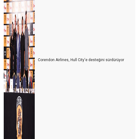
Ben bu 2024'e pek ısınamadım
REHBERLER VAR OLMA MÜCAEDELESİ VERİYOR
ANTALYA TURİZMİNİN 10 YILI
BALON TURLARININ YENİ ROTASI PAMUKKALE
UNESCO BU YIL TÜRKİYE’Yİ PAS GEÇTİ
Corendon Airlines, Hull City'e desteğini sürdürüyor
ÇOCUKLU AİLELERDE HER ÜÇ KİŞİDEN BİRİ ‘TÜRKİYE’ DEDİ
ÖRENYERİ ÜCRETLERİNDE EVDEKİ HESAP ÇARŞIYA UYMADI
2025 YILINDA ZAM YAPILMAYACAK
TURİST FABRİKASI: ÇİN
FRANSA 100 MİLYON TURİSTLE REKOR KIRDI
ALMANYA BOŞ YATAKLARI FUTBOLLA DOLDURACAK
İSPANYA BU SEZONU ZOR BİTİRİR