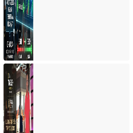
Türkiye'de cruise turları neden artmıyor?
Avrupa'da tanıtım elçisi
Memur ve Emekli Antalya'dan kaçıyor
Turist olarak değil yerleşmeye geliyorlar
Turizmci desteğe muhtaç
Dünya Antalyayı izledi
Savaş mı? Turizm mi?
Fuarları özlemişiz
Personel turizm sektöründen kaçıyor
Turist ne yapsın?
Bu yıl oteller yabancı turiste kalacak gibi...