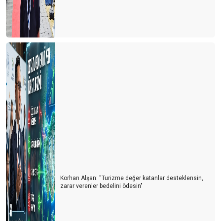
Siyasetin turizme bakış açısı
ITB Berlin Turizm Fuarının ardından
Otelciler arada kaldı
Otelciler, depremzedelerin yaralarını sarıyor
Turizmde 2022’nin Ardından 2023 yılı beklentileri
Konaklama vergisi muamması sürüyor
1 Milyon turist nerede?
Turist sayısı arttıkça kazalar da artıyor
Doldur boşalt turizmi
Korhan Alşan: ''Turizme değer katanlar desteklensin,
THY'de neler oluyor?
zarar verenler bedelini ödesin"
Tur otobüsleri kazaları artmaya başladı
Kastamonu'ya yolumuz düştü