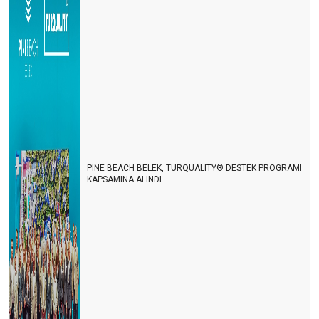
Turizmde herkes bildiğini okuyor
Şeffaf olmazsak turist gelmek istemez
Turizmin Albayı aramızdan ayrıldı
Son dakika umut oldu
Turizmci umudunu kaybetmemek için direniyor
2021 yılı turizmde umut ve endişe yılı olacak
PINE BEACH BELEK, TURQUALITY® DESTEK PROGRAMI
Antalya dünyanın en iyisi
KAPSAMINA ALINDI
Antalya yurt dışı uçuşlara kapatılmalı
TURİZM İSTATİSTİKLERİ DEVLET SIRRI MI?
Lara-Kundu'nun unutulan arka bahçesi
Bu işin sonu nereye varacak?
İki derede bir arada