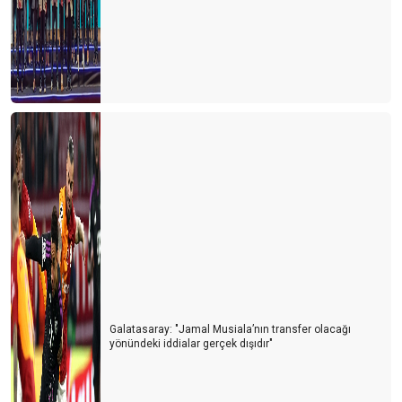
Siyasiler tepişiyor turizm eziliyor
Turist için erken mi davrandık?
Turizm Bakanlığı Turizm online haber portallarını neden göz
ardı ediyor?
Avrupa ve Rusya siyasetinin Türk turizmine yol vermesi
bekleniyor
Her kafadan bir ses çıkıyor
Turiste serbest vatandaşa yasak
Turizmcinin işi papatya falına kaldı
Galatasaray: "Jamal Musiala’nın transfer olacağı
yönündeki iddialar gerçek dışıdır"