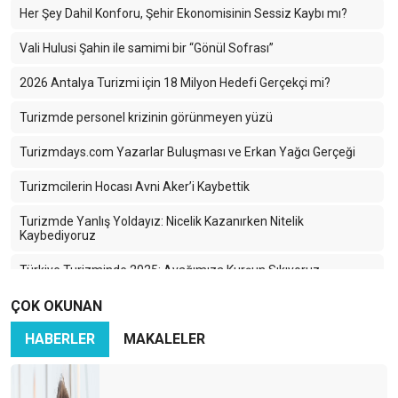
Her Şey Dahil Konforu, Şehir Ekonomisinin Sessiz Kaybı mı?
Vali Hulusi Şahin ile samimi bir “Gönül Sofrası”
2026 Antalya Turizmi için 18 Milyon Hedefi Gerçekçi mi?
Turizmde personel krizinin görünmeyen yüzü
Turizmdays.com Yazarlar Buluşması ve Erkan Yağcı Gerçeği
Turizmcilerin Hocası Avni Aker’i Kaybettik
Turizmde Yanlış Yoldayız: Nicelik Kazanırken Nitelik
Kaybediyoruz
Türkiye Turizminde 2025: Ayağımıza Kurşun Sıkıyoruz
ÇOK OKUNAN
Karadeniz’in Sessiz Güzelliği: Turizmin Yükselen Yıldızı Ama
Hangi Bedelle?
HABERLER
MAKALELER
İran-İsrail Savaşı Turizmi Vurdu: Türk Turizmi Tehlikede mi?
Azerbaycan Turizme Göz Kırpıyor