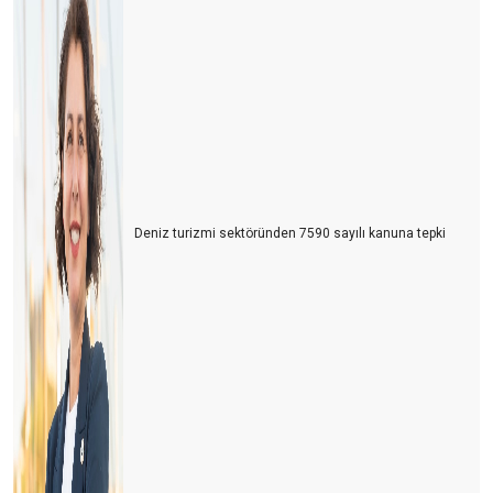
Türkiye’nin En Büyük Rakibi: Yine Türkiye
Turizmcinin Bitmeyen Çilesi: Bir Kriz Biter, Yenisi Başlar!
Turizm Sektörü Nereye Gidiyor?
Turizmci İkilem içinde
2024 Yılı Turizm Değerlendirmesi ve 2025 Beklentileri
Deniz turizmi sektöründen 7590 sayılı kanuna tepki
Antalya Turizm Fuarı: Türk Turizminin Yükselen Değeri
Turizmde Dostane Buluşmaların Gücü: Turizmdays.com 7.
Yazarlar Buluşması
Türkiye’nin Altın Yumurtlayan Tavuğunu Koruma Zamanı
Antalya'da Turizmdeki Sıkıntılar ve Çözüm Önerileri
Antalya’nın Hava Trafiği ve Yol Sorunları: Acil Çözüm Bekleyen
Kriz