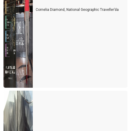
Turizm esnafı artan kurlara karşı çareyi buldu
Cornelia Diamond, National Geographic Traveller’da
Turizmcinin 2022 için en büyük korkusu
Turizm çalışanı sektörden kaçıyor
Turizmci yerli turiste ayrı fiyatlandırma yapmalı
Türk de olsa yabancı da olsa bekara otel odası yok
2021 yılında turizmde değişen bir şey yok
Bulgaristan'da turist olmak
Personel bulmak turist bulmaktan daha zor hale geliyor
Yer gök turist doldu, ardından umarım vaka dolmaz
Antalya'nın sahilleri dolu ama turistle değil
Turizmcinin oksijeni tükenmek üzere
Turizmde umutlar temmuz ayına kaldı