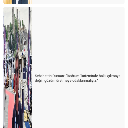
Turizm Türkiye'nin Yükselen Değeri: Fiyatlar Artarken Talep Niye
Hala Yüksek?
Afrika Turizm Forumu’nun ardından
Turizm siyaset üstünde olmalı
ITB BERLİN TURİZM FUARI’NIN ARDINDAN
Turizmi yük görüyorlar
Sharm El Sheik Belek’e rakip olabilir mi?
Antalya’da hayat pahalılığı yabancıları da panikletmeye başladı
Sebahattin Duman: ‘’Bodrum Turizminde haklı çıkmaya
değil, çözüm üretmeye odaklanmalıyız."
Turizm nasıl gidiyor? İyi mi? Kötü mü?
Antalya turist sayısında rekorlar kırıyor ama lüks oteller neden
boş?
Antalya oldu Dolaristan
Turizm Yazarları ile buluşma ve Yıldıray Karaer