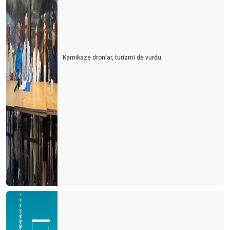
Turisti mi çalışanlardan, çalışanları mı turistten koruyacağız?
Usulca turistin yanına sokuldum
Kamikaze dronlar, turizmi de vurdu
Dünya kenti Antalya böyle mi olmalıydı?
Ne devletler ne de işletmeler bilmiyor?
Bu gidişle yaz turizmi de tehlikede
Turizm sezonunun açılışı papatya falına döndü
Turizm iyi mi olacak? Kötü mü olacak? Gerçek nedir?
CEVABI OLMAYAN SORU
2021 yılı umutların gerçekleştiği bir yıl olsun
Eleştirelim ama hakkını da verelim
Turist gelecek hayaline kapılmayalım