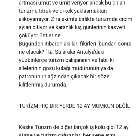
artması umut ve ümit veriyor, ancak bu onları
turizme titrek ve ürkek yaklaşmaktan
alıkoyamıyor. Zira ekimle birlikte turizmde cicim
ayları bitiyor ve karanlık kış günlerinin kasveti
çöküyor üstlerine.
Bugünden itibaren akılları fikirleri ‘bundan sonra
ne olacak? ‘ ta. Şu aralar Antalya’daki
yüzbinlerce turizm çalışanının ve tabii ki
ailelerinin gözü kulağı müdürünün ya da
patronunun ağzından çıkacak bir söze
kilitlenmiş durumda.
TURİZM HİÇ BİR YERDE 12 AY MÜMKÜN DEĞİL
Keşke Turizm de diğer birçok iş kolu gibi 12 ay
sürse ve turizm çalışanları her sene aynı