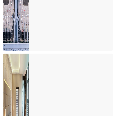
DİŞ TURİZMİ
Uçak bileti fiyatına balon turu
Akdeniz heykeli Antalya'ya gelmeli
Biz işgücü çağırmıştık insanlar geldi
GÜNDE 21 € YA 56 GÜN TATİL