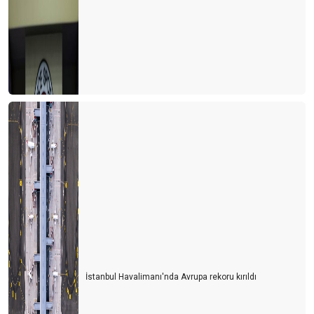
TURİZMDE DÜNYA SIRALAMASI DEĞİŞTİ
Herşey dahil 6 gün olsun
Havasahası kapalı Ukrayna’dan 134.000 Ukraynalı turist geldi
Tanıtımda özgün olmalıyız
Yerleşik göçmenler geliyor
Kaptan S.O.S. veriyor
Antalya’ya 1 milyon İngiliz turist geldi
Antalya'nın kardeş şehirleri
Başarının reçetesi
SONGÜL VE ÖNDER
İstanbul Havalimanı'nda Avrupa rekoru kırıldı
Sonbaharda Kıbrıs