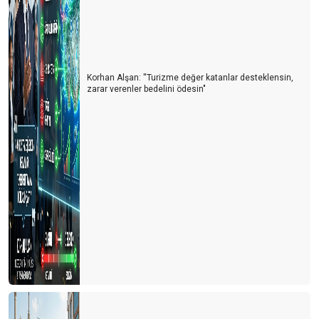
Bir Müze Hikâyesi
MÜZE MESELESİ
TURİZMDE ARTILARIMIZ, EKSİLERİMİZ
Korhan Alşan: ''Turizme değer katanlar desteklensin,
zarar verenler bedelini ödesin"
BU YAZ ÇOK SICAK OLACAK!
AVUSTURYALI EMEKLİLER 31 YIL SONRA YENİDEN
MARMARİS’TE
SEZON BURUK BAŞLADI
60 MİLYON ALMAN TATİL PLANI YAPIYOR
11 MİLYON TÜRK TURİST NEREYE GİDİYOR?
DÜNYA TÜRKİYE’DE NERELERİ MERAK EDİYOR?
GAZZE RİVİERASI
2025 YILINDA ANTALYA TURİZMİNİ BEKLEYEN RİSKLER