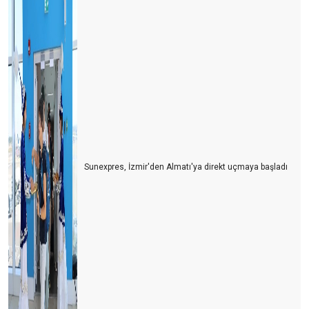
ANTALYA’DA YILIN SÜRPRİZİ POLONYA, KAZANANI SİDE ,
GÖZDESİ GURBETÇİLER OLDU
AVRUPA PAZARI UMUTLU, BDT TEPKİLİ, ARAP PAZARI
TEMKİNLİ…
RUSLAR BU YIL NEREYE GİTTİLER?
DÜNYANIN EN PAHALI TURİZM ÜLKESİ
SEZONU BÖYLE UZATIYORUZ
Sunexpres, İzmir'den Almatı'ya direkt uçmaya başladı
TEŞEKKÜRLER
UÇAKLAR DOLU , OTELLER BOŞ MU?
HAVLU SAVAŞLARINDAN HAVLU HAREKETİNE
LİKYA YOLU ‘SOS’ VERİYOR
TURİZM DOĞAYA MUHTAÇ