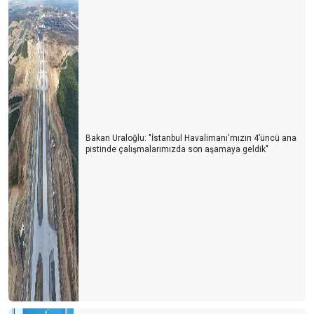
İSPANYA BU SEZONU ZOR BİTİRİR
SEÇİMLERİN TURİZME YANSIMASI
BAYRAMDA YUNAN ADALARI MI? EGE & AKDENİZ SAHİLLERİ
Mİ?
ALMAN SEYAHAT ACENTALARI BİRLİĞİ (DRV) AÇIKLADI
Runtalya maratonu sadece bir koşu değil
Bakan Uraloğlu: "İstanbul Havalimanı'mızın 4’üncü ana
pistinde çalışmalarımızda son aşamaya geldik"
1618 sayılı Seyahat Acentaları yasasındaki revizyon isteği haklı
bir taleptir
2024 TE DÜNYA TURİZMİ YENİ BİR SAYFA AÇIYOR
YILIN SON GÜNÜ YURT DIŞINDAN 82 UÇUŞ GERÇEKLEŞİYOR
İklim Direnci Vergisi’ ile turizmden kapatmaya çalışıyor
GÜVEN FİYATTAN ÖNEMLİ, SAVAŞLAR SEZONU BELİRLEYECEK
TATİL 2024’ TE DAHA UCUZ OLMAYACAK