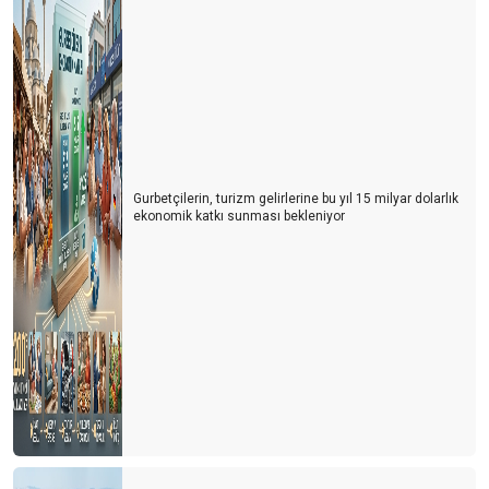
GURBETÇİ DEĞİL, ARTIK DÖRDÜNCÜ KUŞAK
Ben bu 2024'e pek ısınamadım
REHBERLER VAR OLMA MÜCAEDELESİ VERİYOR
ANTALYA TURİZMİNİN 10 YILI
BALON TURLARININ YENİ ROTASI PAMUKKALE
Gurbetçilerin, turizm gelirlerine bu yıl 15 milyar dolarlık
ekonomik katkı sunması bekleniyor
UNESCO BU YIL TÜRKİYE’Yİ PAS GEÇTİ
ÇOCUKLU AİLELERDE HER ÜÇ KİŞİDEN BİRİ ‘TÜRKİYE’ DEDİ
ÖRENYERİ ÜCRETLERİNDE EVDEKİ HESAP ÇARŞIYA UYMADI
2025 YILINDA ZAM YAPILMAYACAK
TURİST FABRİKASI: ÇİN
FRANSA 100 MİLYON TURİSTLE REKOR KIRDI
ALMANYA BOŞ YATAKLARI FUTBOLLA DOLDURACAK