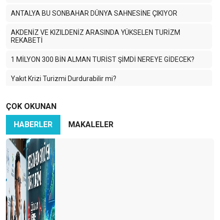
ANTALYA BU SONBAHAR DÜNYA SAHNESİNE ÇIKIYOR
AKDENİZ VE KIZILDENİZ ARASINDA YÜKSELEN TURİZM
REKABETİ
1 MİLYON 300 BİN ALMAN TURİST ŞİMDİ NEREYE GİDECEK?
Yakıt Krizi Turizmi Durdurabilir mi?
Enerji Krizi Asıl Asya’yı Vuruyor: Turizm Zor Günlere Giriyor
ÇOK OKUNAN
Savaş Dünya Turizmini Vurdu
HABERLER
MAKALELER
2026 için temkinli olmalı ve sağlıklı hedefler koymalıyız
HANGİ LİSTE DAHA ÖNEMLİ ?
TURİZMDE HAYALLER PARİS
TURİZMCİ TEDİRGİN
2025: KİTLE TURİZMİNİN EN PAHALI YILI