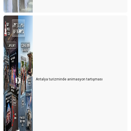
BİR ZAMANLAR ‘PAS’ VARDI
RUS TURİST RUBLE’NİN ALTINDA KALDI
GÜNLÜK TURİST GELİŞİ 100 BİNE DAYANDI
KARPUZ
Bayramda Antalya’ya gelecek olanlara çağrım: Müze kartınızla
gelin
TURİZMİ ‘Z’ KUŞAĞINA DEVRETMELİYİZ
5 ay sonra 2019 yılı seviyesindeyiz
Antalya turizminde animasyon tartışması
SUÇ KİMİN?
TÜRKİYE RESMİ OLARAK DÜNYA 4. CÜSÜ
‘COMEBACK ALMANYA’
Turizm çalışanlarının koşulları cazip hale getirilmeli