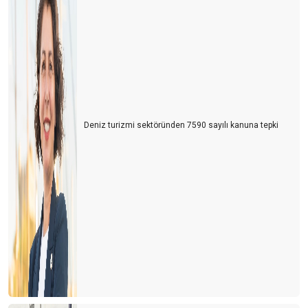
TURİZMDE HAYALLER PARİS
TURİZMCİ TEDİRGİN
2025: KİTLE TURİZMİNİN EN PAHALI YILI
Bir Müze Hikâyesi
MÜZE MESELESİ
Deniz turizmi sektöründen 7590 sayılı kanuna tepki
TURİZMDE ARTILARIMIZ, EKSİLERİMİZ
BU YAZ ÇOK SICAK OLACAK!
AVUSTURYALI EMEKLİLER 31 YIL SONRA YENİDEN
MARMARİS’TE
SEZON BURUK BAŞLADI
60 MİLYON ALMAN TATİL PLANI YAPIYOR
11 MİLYON TÜRK TURİST NEREYE GİDİYOR?