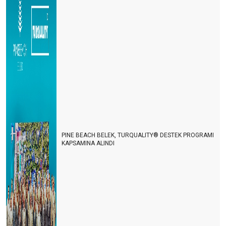
9 ay bize yeter
Sonbaharda Kıbrıs
DİŞ TURİZMİ
Uçak bileti fiyatına balon turu
Akdeniz heykeli Antalya'ya gelmeli
Biz işgücü çağırmıştık insanlar geldi
GÜNDE 21 € YA 56 GÜN TATİL
PINE BEACH BELEK, TURQUALITY® DESTEK PROGRAMI
KAPSAMINA ALINDI