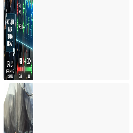
LİKYA YOLU ‘SOS’ VERİYOR
TURİZM DOĞAYA MUHTAÇ
BİR ZAMANLAR ‘PAS’ VARDI
RUS TURİST RUBLE’NİN ALTINDA KALDI
GÜNLÜK TURİST GELİŞİ 100 BİNE DAYANDI
KARPUZ
Bayramda Antalya’ya gelecek olanlara çağrım: Müze kartınızla
gelin
TURİZMİ ‘Z’ KUŞAĞINA DEVRETMELİYİZ
5 ay sonra 2019 yılı seviyesindeyiz
SUÇ KİMİN?
TÜRKİYE RESMİ OLARAK DÜNYA 4. CÜSÜ