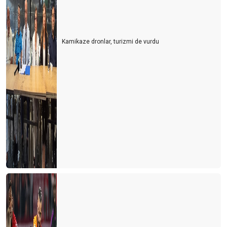
‘COMEBACK ALMANYA’
Turizm çalışanlarının koşulları cazip hale getirilmeli
Kamikaze dronlar, turizmi de vurdu
Kış döneminde Antalya turizminde 3 ülke öne çıktı
Unuttuk mu?
Berlin mesajları
Hayat devam ediyor mu?
YA ŞİMDİ?
Antalya'nın 3 sınavı
Turistin derdi çok
KARAALİOĞLU’NUN ÇIĞLIĞI
REWE, FTI’yı ya yutarsa…