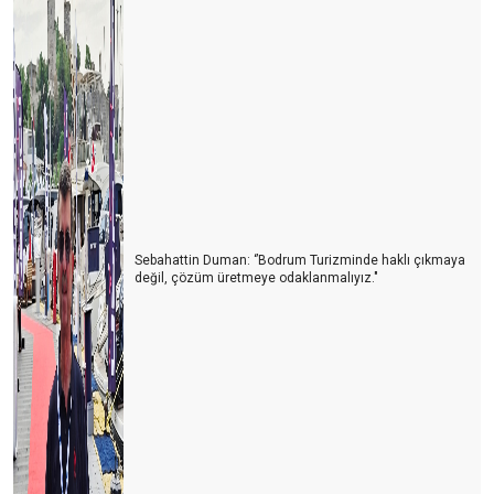
DÜNYA TÜRKİYE’DE NERELERİ MERAK EDİYOR?
GAZZE RİVİERASI
2025 YILINDA ANTALYA TURİZMİNİ BEKLEYEN RİSKLER
GURBETÇİ DEĞİL, ARTIK DÖRDÜNCÜ KUŞAK
Ben bu 2024'e pek ısınamadım
REHBERLER VAR OLMA MÜCAEDELESİ VERİYOR
ANTALYA TURİZMİNİN 10 YILI
Sebahattin Duman: ‘’Bodrum Turizminde haklı çıkmaya
değil, çözüm üretmeye odaklanmalıyız."
BALON TURLARININ YENİ ROTASI PAMUKKALE
UNESCO BU YIL TÜRKİYE’Yİ PAS GEÇTİ
ÇOCUKLU AİLELERDE HER ÜÇ KİŞİDEN BİRİ ‘TÜRKİYE’ DEDİ
ÖRENYERİ ÜCRETLERİNDE EVDEKİ HESAP ÇARŞIYA UYMADI
2025 YILINDA ZAM YAPILMAYACAK
TURİST FABRİKASI: ÇİN