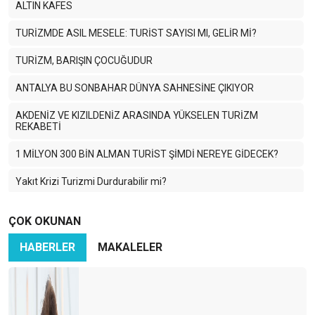
ALTIN KAFES
TURİZMDE ASIL MESELE: TURİST SAYISI MI, GELİR Mİ?
TURİZM, BARIŞIN ÇOCUĞUDUR
ANTALYA BU SONBAHAR DÜNYA SAHNESİNE ÇIKIYOR
AKDENİZ VE KIZILDENİZ ARASINDA YÜKSELEN TURİZM
REKABETİ
1 MİLYON 300 BİN ALMAN TURİST ŞİMDİ NEREYE GİDECEK?
Yakıt Krizi Turizmi Durdurabilir mi?
Enerji Krizi Asıl Asya’yı Vuruyor: Turizm Zor Günlere Giriyor
ÇOK OKUNAN
Savaş Dünya Turizmini Vurdu
HABERLER
MAKALELER
2026 için temkinli olmalı ve sağlıklı hedefler koymalıyız
HANGİ LİSTE DAHA ÖNEMLİ ?