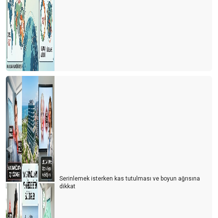
Serinlemek isterken kas tutulması ve boyun ağrısına
dikkat