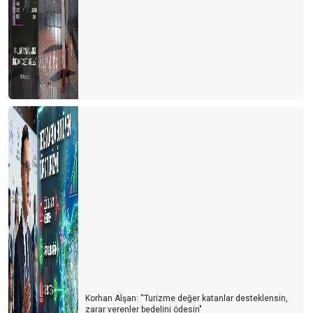
İklim Direnci Vergisi’ ile turizmden kapatmaya çalışıyor
GÜVEN FİYATTAN ÖNEMLİ, SAVAŞLAR SEZONU BELİRLEYECEK
TATİL 2024’ TE DAHA UCUZ OLMAYACAK
ANTALYA’DA YILIN SÜRPRİZİ POLONYA, KAZANANI SİDE ,
GÖZDESİ GURBETÇİLER OLDU
AVRUPA PAZARI UMUTLU, BDT TEPKİLİ, ARAP PAZARI
TEMKİNLİ…
RUSLAR BU YIL NEREYE GİTTİLER?
DÜNYANIN EN PAHALI TURİZM ÜLKESİ
SEZONU BÖYLE UZATIYORUZ
TEŞEKKÜRLER
UÇAKLAR DOLU , OTELLER BOŞ MU?
Korhan Alşan: ''Turizme değer katanlar desteklensin,
HAVLU SAVAŞLARINDAN HAVLU HAREKETİNE
zarar verenler bedelini ödesin"