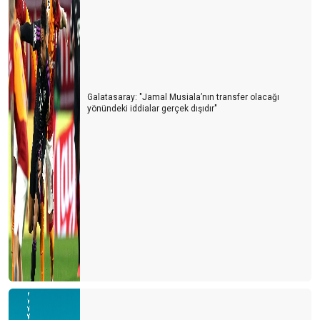
Türk gibi başladık, İngiliz gibi bitirdik
İÇİNDEN TIR GEÇEN ANTİK KENT
TURİZMDE DÜNYA SIRALAMASI DEĞİŞTİ
Herşey dahil 6 gün olsun
Galatasaray: "Jamal Musiala’nın transfer olacağı
yönündeki iddialar gerçek dışıdır"
Havasahası kapalı Ukrayna’dan 134.000 Ukraynalı turist geldi
Tanıtımda özgün olmalıyız
Yerleşik göçmenler geliyor
Kaptan S.O.S. veriyor
Antalya’ya 1 milyon İngiliz turist geldi
Antalya'nın kardeş şehirleri
Başarının reçetesi
SONGÜL VE ÖNDER