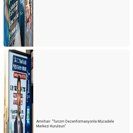
TURİST FABRİKASI: ÇİN
FRANSA 100 MİLYON TURİSTLE REKOR KIRDI
ALMANYA BOŞ YATAKLARI FUTBOLLA DOLDURACAK
İSPANYA BU SEZONU ZOR BİTİRİR
SEÇİMLERİN TURİZME YANSIMASI
BAYRAMDA YUNAN ADALARI MI? EGE & AKDENİZ SAHİLLERİ
Mİ?
ALMAN SEYAHAT ACENTALARI BİRLİĞİ (DRV) AÇIKLADI
Runtalya maratonu sadece bir koşu değil
1618 sayılı Seyahat Acentaları yasasındaki revizyon isteği haklı
bir taleptir
2024 TE DÜNYA TURİZMİ YENİ BİR SAYFA AÇIYOR
Amirhan: "Turizm Dezenformasyonla Mücadele
YILIN SON GÜNÜ YURT DIŞINDAN 82 UÇUŞ GERÇEKLEŞİYOR
Merkezi Kurulsun’’