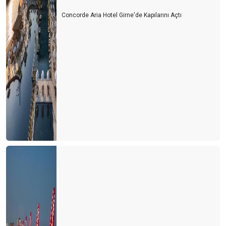
LİKYA YOLU ‘SOS’ VERİYOR
Concorde Aria Hotel Girne'de Kapılarını Açtı
TURİZM DOĞAYA MUHTAÇ
BİR ZAMANLAR ‘PAS’ VARDI
RUS TURİST RUBLE’NİN ALTINDA KALDI
GÜNLÜK TURİST GELİŞİ 100 BİNE DAYANDI
KARPUZ
Bayramda Antalya’ya gelecek olanlara çağrım: Müze kartınızla
gelin
TURİZMİ ‘Z’ KUŞAĞINA DEVRETMELİYİZ
5 ay sonra 2019 yılı seviyesindeyiz
SUÇ KİMİN?
TÜRKİYE RESMİ OLARAK DÜNYA 4. CÜSÜ