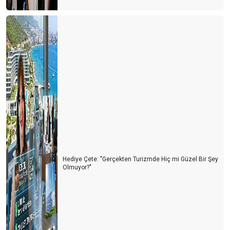
DÜNYA TÜRKİYE’DE NERELERİ MERAK EDİYOR?
GAZZE RİVİERASI
2025 YILINDA ANTALYA TURİZMİNİ BEKLEYEN RİSKLER
GURBETÇİ DEĞİL, ARTIK DÖRDÜNCÜ KUŞAK
Ben bu 2024'e pek ısınamadım
REHBERLER VAR OLMA MÜCAEDELESİ VERİYOR
ANTALYA TURİZMİNİN 10 YILI
BALON TURLARININ YENİ ROTASI PAMUKKALE
Hediye Çete: "Gerçekten Turizmde Hiç mi Güzel Bir Şey
UNESCO BU YIL TÜRKİYE’Yİ PAS GEÇTİ
Olmuyor?"
ÇOCUKLU AİLELERDE HER ÜÇ KİŞİDEN BİRİ ‘TÜRKİYE’ DEDİ
ÖRENYERİ ÜCRETLERİNDE EVDEKİ HESAP ÇARŞIYA UYMADI
2025 YILINDA ZAM YAPILMAYACAK