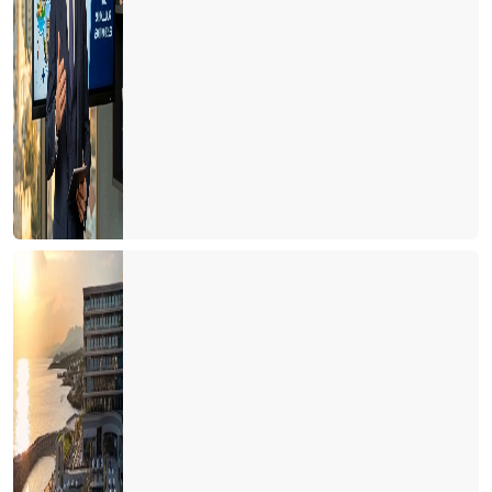
İklim Direnci Vergisi’ ile turizmden kapatmaya çalışıyor
GÜVEN FİYATTAN ÖNEMLİ, SAVAŞLAR SEZONU BELİRLEYECEK
TATİL 2024’ TE DAHA UCUZ OLMAYACAK
ANTALYA’DA YILIN SÜRPRİZİ POLONYA, KAZANANI SİDE ,
GÖZDESİ GURBETÇİLER OLDU
AVRUPA PAZARI UMUTLU, BDT TEPKİLİ, ARAP PAZARI
TEMKİNLİ…
RUSLAR BU YIL NEREYE GİTTİLER?
DÜNYANIN EN PAHALI TURİZM ÜLKESİ
SEZONU BÖYLE UZATIYORUZ
TEŞEKKÜRLER
UÇAKLAR DOLU , OTELLER BOŞ MU?
HAVLU SAVAŞLARINDAN HAVLU HAREKETİNE