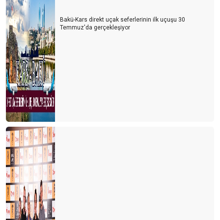
REWE, FTI’yı ya yutarsa…
Bakü-Kars direkt uçak seferlerinin ilk uçuşu 30
Türk gibi başladık, İngiliz gibi bitirdik
Temmuz'da gerçekleşiyor
İÇİNDEN TIR GEÇEN ANTİK KENT
TURİZMDE DÜNYA SIRALAMASI DEĞİŞTİ
Herşey dahil 6 gün olsun
Havasahası kapalı Ukrayna’dan 134.000 Ukraynalı turist geldi
Tanıtımda özgün olmalıyız
Yerleşik göçmenler geliyor
Kaptan S.O.S. veriyor
Antalya’ya 1 milyon İngiliz turist geldi
Antalya'nın kardeş şehirleri
Başarının reçetesi