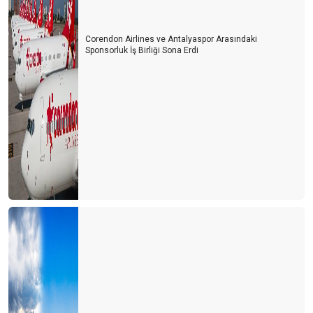
‘COMEBACK ALMANYA’
Corendon Airlines ve Antalyaspor Arasındaki
Turizm çalışanlarının koşulları cazip hale getirilmeli
Sponsorluk İş Birliği Sona Erdi
Paket turda en büyük maliyeti ulaşım ve konaklama oluşturuyor
Kış döneminde Antalya turizminde 3 ülke öne çıktı
Unuttuk mu?
Berlin mesajları
Hayat devam ediyor mu?
YA ŞİMDİ?
Antalya'nın 3 sınavı
Turistin derdi çok
KARAALİOĞLU’NUN ÇIĞLIĞI