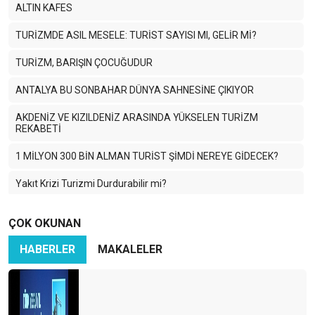
ALTIN KAFES
TURİZMDE ASIL MESELE: TURİST SAYISI MI, GELİR Mİ?
TURİZM, BARIŞIN ÇOCUĞUDUR
ANTALYA BU SONBAHAR DÜNYA SAHNESİNE ÇIKIYOR
AKDENİZ VE KIZILDENİZ ARASINDA YÜKSELEN TURİZM
REKABETİ
1 MİLYON 300 BİN ALMAN TURİST ŞİMDİ NEREYE GİDECEK?
Yakıt Krizi Turizmi Durdurabilir mi?
Enerji Krizi Asıl Asya’yı Vuruyor: Turizm Zor Günlere Giriyor
ÇOK OKUNAN
Savaş Dünya Turizmini Vurdu
HABERLER
MAKALELER
2026 için temkinli olmalı ve sağlıklı hedefler koymalıyız
HANGİ LİSTE DAHA ÖNEMLİ ?