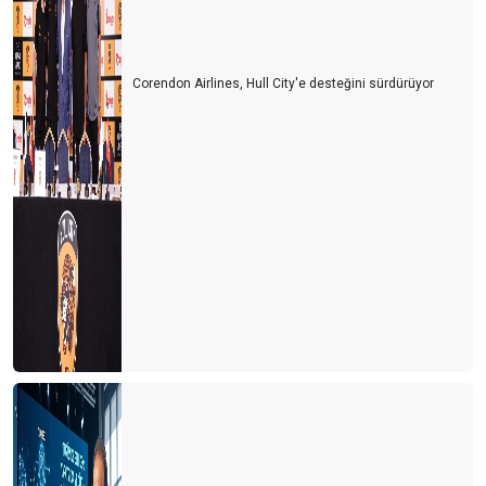
9 ay bize yeter
Sonbaharda Kıbrıs
Corendon Airlines, Hull City'e desteğini sürdürüyor
DİŞ TURİZMİ
Uçak bileti fiyatına balon turu
Akdeniz heykeli Antalya'ya gelmeli
Biz işgücü çağırmıştık insanlar geldi
GÜNDE 21 € YA 56 GÜN TATİL