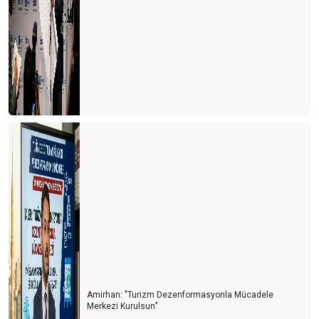
SEZON BURUK BAŞLADI
60 MİLYON ALMAN TATİL PLANI YAPIYOR
11 MİLYON TÜRK TURİST NEREYE GİDİYOR?
DÜNYA TÜRKİYE’DE NERELERİ MERAK EDİYOR?
GAZZE RİVİERASI
2025 YILINDA ANTALYA TURİZMİNİ BEKLEYEN RİSKLER
GURBETÇİ DEĞİL, ARTIK DÖRDÜNCÜ KUŞAK
Ben bu 2024'e pek ısınamadım
REHBERLER VAR OLMA MÜCAEDELESİ VERİYOR
ANTALYA TURİZMİNİN 10 YILI
Amirhan: "Turizm Dezenformasyonla Mücadele
BALON TURLARININ YENİ ROTASI PAMUKKALE
Merkezi Kurulsun’’