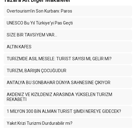
Overtourism’in Son Kurbanı: Paros
UNESCO Bu Yıl Türkiye'yi Pas Geçti
SİZE BİR TAVSİYEM VAR…
ALTIN KAFES
TURİZMDE ASIL MESELE: TURİST SAYISI MI, GELİR Mİ?
TURİZM, BARIŞIN ÇOCUĞUDUR
ANTALYA BU SONBAHAR DÜNYA SAHNESİNE ÇIKIYOR
AKDENİZ VE KIZILDENİZ ARASINDA YÜKSELEN TURİZM
REKABETİ
1 MİLYON 300 BİN ALMAN TURİST ŞİMDİ NEREYE GİDECEK?
Yakıt Krizi Turizmi Durdurabilir mi?
Enerji Krizi Asıl Asya’yı Vuruyor: Turizm Zor Günlere Giriyor