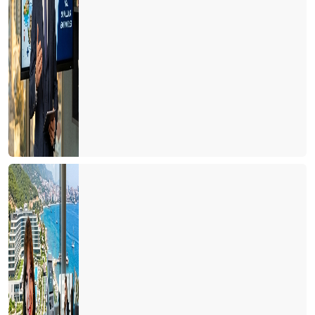
UNESCO BU YIL TÜRKİYE’Yİ PAS GEÇTİ
ÇOCUKLU AİLELERDE HER ÜÇ KİŞİDEN BİRİ ‘TÜRKİYE’ DEDİ
ÖRENYERİ ÜCRETLERİNDE EVDEKİ HESAP ÇARŞIYA UYMADI
2025 YILINDA ZAM YAPILMAYACAK
TURİST FABRİKASI: ÇİN
FRANSA 100 MİLYON TURİSTLE REKOR KIRDI
ALMANYA BOŞ YATAKLARI FUTBOLLA DOLDURACAK
İSPANYA BU SEZONU ZOR BİTİRİR
SEÇİMLERİN TURİZME YANSIMASI
BAYRAMDA YUNAN ADALARI MI? EGE & AKDENİZ SAHİLLERİ
Mİ?
ALMAN SEYAHAT ACENTALARI BİRLİĞİ (DRV) AÇIKLADI
Runtalya maratonu sadece bir koşu değil