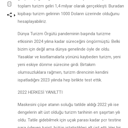
toplam turizm geliri 1,4 milyar olarak gerçekleşti. Buradan
kişibaşı turizm gelirinin 1000 Doların üzerinde olduğunu
hesaplayabiliriz.
Dünya Turizm Örgütü pandeminin başında turizme
etkisinin 2024 yılına kadar süreceğini öngörmüştü. Belki
bizim için değil ama dünya genelinde öyle de oldu.
Yasaklar ve kısıtlamalarla yönünü kaybeden turizm, yeni
yeni eskiye dönme sürecine girdi. Birtakım
olumsuzluklara rağmen, turizm direncinin kendini
ispatladığını 2023 yılında hep birlikte test ettik.
2022 HERKESİ YANILTTI
Maskesini çöpe atanın soluğu tatilde aldığı 2022 yılı ise
dengelerin alt üst olduğu turizm tarihinin en şaşırtan yılı
oldu. Tatile gidebilmek için uçak parası kadar pcr testine
para ödeyen turist, bütün istatistikleri alt üst etti. Her bir