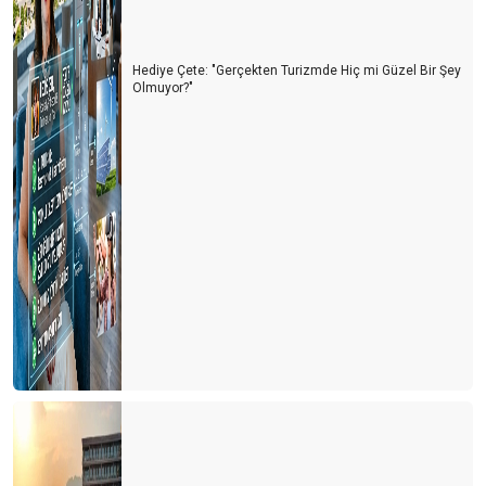
1618 sayılı Seyahat Acentaları yasasındaki revizyon isteği haklı
bir taleptir
Hediye Çete: "Gerçekten Turizmde Hiç mi Güzel Bir Şey
YILIN SON GÜNÜ YURT DIŞINDAN 82 UÇUŞ GERÇEKLEŞİYOR
Olmuyor?"
İklim Direnci Vergisi’ ile turizmden kapatmaya çalışıyor
GÜVEN FİYATTAN ÖNEMLİ, SAVAŞLAR SEZONU BELİRLEYECEK
TATİL 2024’ TE DAHA UCUZ OLMAYACAK
ANTALYA’DA YILIN SÜRPRİZİ POLONYA, KAZANANI SİDE ,
GÖZDESİ GURBETÇİLER OLDU
AVRUPA PAZARI UMUTLU, BDT TEPKİLİ, ARAP PAZARI
TEMKİNLİ…
RUSLAR BU YIL NEREYE GİTTİLER?
DÜNYANIN EN PAHALI TURİZM ÜLKESİ
SEZONU BÖYLE UZATIYORUZ