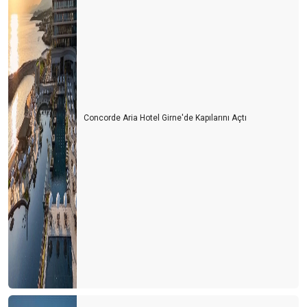
TEŞEKKÜRLER
UÇAKLAR DOLU , OTELLER BOŞ MU?
HAVLU SAVAŞLARINDAN HAVLU HAREKETİNE
LİKYA YOLU ‘SOS’ VERİYOR
TURİZM DOĞAYA MUHTAÇ
Concorde Aria Hotel Girne'de Kapılarını Açtı
BİR ZAMANLAR ‘PAS’ VARDI
RUS TURİST RUBLE’NİN ALTINDA KALDI
GÜNLÜK TURİST GELİŞİ 100 BİNE DAYANDI
KARPUZ
Bayramda Antalya’ya gelecek olanlara çağrım: Müze kartınızla
gelin
TURİZMİ ‘Z’ KUŞAĞINA DEVRETMELİYİZ