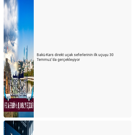
Turistin derdi çok
KARAALİOĞLU’NUN ÇIĞLIĞI
REWE, FTI’yı ya yutarsa…
Türk gibi başladık, İngiliz gibi bitirdik
Bakü-Kars direkt uçak seferlerinin ilk uçuşu 30
İÇİNDEN TIR GEÇEN ANTİK KENT
Temmuz'da gerçekleşiyor
TURİZMDE DÜNYA SIRALAMASI DEĞİŞTİ
Herşey dahil 6 gün olsun
Havasahası kapalı Ukrayna’dan 134.000 Ukraynalı turist geldi
Tanıtımda özgün olmalıyız
Yerleşik göçmenler geliyor
Kaptan S.O.S. veriyor