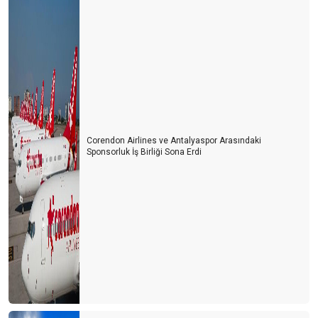
5 ay sonra 2019 yılı seviyesindeyiz
SUÇ KİMİN?
TÜRKİYE RESMİ OLARAK DÜNYA 4. CÜSÜ
‘COMEBACK ALMANYA’
Turizm çalışanlarının koşulları cazip hale getirilmeli
Corendon Airlines ve Antalyaspor Arasındaki
Paket turda en büyük maliyeti ulaşım ve konaklama oluşturuyor
Sponsorluk İş Birliği Sona Erdi
Kış döneminde Antalya turizminde 3 ülke öne çıktı
Unuttuk mu?
Berlin mesajları
Hayat devam ediyor mu?
YA ŞİMDİ?
Antalya'nın 3 sınavı