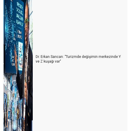
Antalya’ya 1 milyon İngiliz turist geldi
Antalya'nın kardeş şehirleri
Başarının reçetesi
SONGÜL VE ÖNDER
9 ay bize yeter
Dr. Erkan Sarıcan: ‘’Turizmde değişimin merkezinde Y
Sonbaharda Kıbrıs
ve Z kuşağı var’’
DİŞ TURİZMİ
Uçak bileti fiyatına balon turu
Akdeniz heykeli Antalya'ya gelmeli
Biz işgücü çağırmıştık insanlar geldi
GÜNDE 21 € YA 56 GÜN TATİL