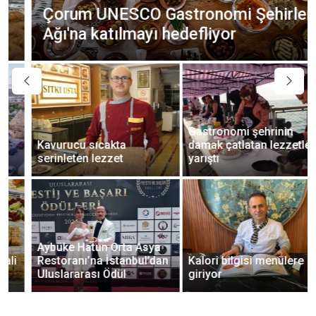
Çorum UNESCO Gastronomi Şehirleri
Ağı'na katılmayı hedefliyor
Gastronomi şehrinin
Kavurucu sıcakta
damak çatlatan lezzetleri
serinleten lezzet
yarıştı
Aybüke Hatun Orta Asya
Restoranı’na İstanbul’dan
Kalori bilgisi menülere
Uluslararası Ödül
giriyor