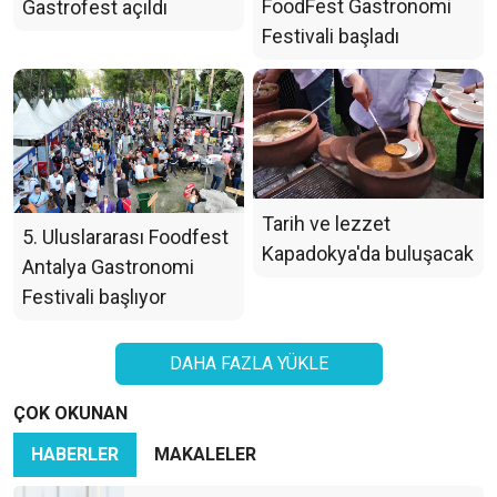
FoodFest Gastronomi
Gastrofest açıldı
Festivali başladı
Tarih ve lezzet
5. Uluslararası Foodfest
Kapadokya'da buluşacak
Antalya Gastronomi
Festivali başlıyor
DAHA FAZLA YÜKLE
ÇOK OKUNAN
HABERLER
MAKALELER