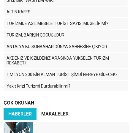
SİZE BİR TAVSİYEM VAR…
ALTIN KAFES
TURİZMDE ASIL MESELE: TURİST SAYISI MI, GELİR Mİ?
TURİZM, BARIŞIN ÇOCUĞUDUR
ANTALYA BU SONBAHAR DÜNYA SAHNESİNE ÇIKIYOR
AKDENİZ VE KIZILDENİZ ARASINDA YÜKSELEN TURİZM
REKABETİ
1 MİLYON 300 BİN ALMAN TURİST ŞİMDİ NEREYE GİDECEK?
Yakıt Krizi Turizmi Durdurabilir mi?
Enerji Krizi Asıl Asya’yı Vuruyor: Turizm Zor Günlere Giriyor
ÇOK OKUNAN
Savaş Dünya Turizmini Vurdu
HABERLER
MAKALELER
2026 için temkinli olmalı ve sağlıklı hedefler koymalıyız
HANGİ LİSTE DAHA ÖNEMLİ ?