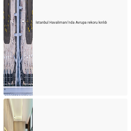
Başarının reçetesi
SONGÜL VE ÖNDER
İstanbul Havalimanı'nda Avrupa rekoru kırıldı
9 ay bize yeter
Sonbaharda Kıbrıs
DİŞ TURİZMİ
Uçak bileti fiyatına balon turu
Akdeniz heykeli Antalya'ya gelmeli
Biz işgücü çağırmıştık insanlar geldi
GÜNDE 21 € YA 56 GÜN TATİL