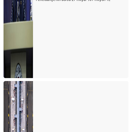
REWE, FTI’yı ya yutarsa…
Türk gibi başladık, İngiliz gibi bitirdik
İÇİNDEN TIR GEÇEN ANTİK KENT
TURİZMDE DÜNYA SIRALAMASI DEĞİŞTİ
Herşey dahil 6 gün olsun
Havasahası kapalı Ukrayna’dan 134.000 Ukraynalı turist geldi
Tanıtımda özgün olmalıyız
Yerleşik göçmenler geliyor
Kaptan S.O.S. veriyor
Antalya’ya 1 milyon İngiliz turist geldi
Antalya'nın kardeş şehirleri