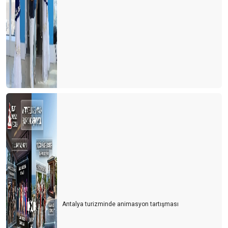
HAVLU SAVAŞLARINDAN HAVLU HAREKETİNE
LİKYA YOLU ‘SOS’ VERİYOR
TURİZM DOĞAYA MUHTAÇ
BİR ZAMANLAR ‘PAS’ VARDI
RUS TURİST RUBLE’NİN ALTINDA KALDI
GÜNLÜK TURİST GELİŞİ 100 BİNE DAYANDI
KARPUZ
Bayramda Antalya’ya gelecek olanlara çağrım: Müze kartınızla
gelin
TURİZMİ ‘Z’ KUŞAĞINA DEVRETMELİYİZ
5 ay sonra 2019 yılı seviyesindeyiz
Antalya turizminde animasyon tartışması
SUÇ KİMİN?