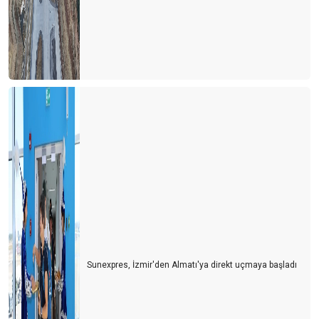
YILIN SON GÜNÜ YURT DIŞINDAN 82 UÇUŞ GERÇEKLEŞİYOR
İklim Direnci Vergisi’ ile turizmden kapatmaya çalışıyor
GÜVEN FİYATTAN ÖNEMLİ, SAVAŞLAR SEZONU BELİRLEYECEK
TATİL 2024’ TE DAHA UCUZ OLMAYACAK
ANTALYA’DA YILIN SÜRPRİZİ POLONYA, KAZANANI SİDE ,
GÖZDESİ GURBETÇİLER OLDU
AVRUPA PAZARI UMUTLU, BDT TEPKİLİ, ARAP PAZARI
TEMKİNLİ…
RUSLAR BU YIL NEREYE GİTTİLER?
DÜNYANIN EN PAHALI TURİZM ÜLKESİ
SEZONU BÖYLE UZATIYORUZ
Sunexpres, İzmir'den Almatı'ya direkt uçmaya başladı
TEŞEKKÜRLER
UÇAKLAR DOLU , OTELLER BOŞ MU?