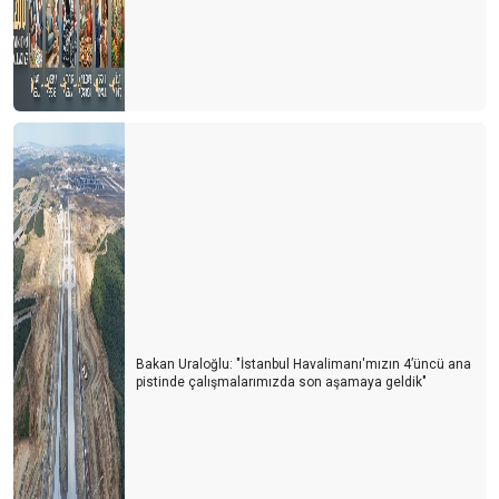
TURİST FABRİKASI: ÇİN
FRANSA 100 MİLYON TURİSTLE REKOR KIRDI
ALMANYA BOŞ YATAKLARI FUTBOLLA DOLDURACAK
İSPANYA BU SEZONU ZOR BİTİRİR
SEÇİMLERİN TURİZME YANSIMASI
BAYRAMDA YUNAN ADALARI MI? EGE & AKDENİZ SAHİLLERİ
Mİ?
ALMAN SEYAHAT ACENTALARI BİRLİĞİ (DRV) AÇIKLADI
Runtalya maratonu sadece bir koşu değil
Bakan Uraloğlu: "İstanbul Havalimanı'mızın 4’üncü ana
pistinde çalışmalarımızda son aşamaya geldik"
1618 sayılı Seyahat Acentaları yasasındaki revizyon isteği haklı
bir taleptir
2024 TE DÜNYA TURİZMİ YENİ BİR SAYFA AÇIYOR