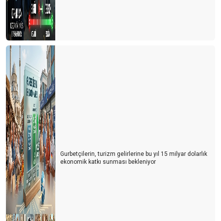
DÜNYA TÜRKİYE’DE NERELERİ MERAK EDİYOR?
GAZZE RİVİERASI
2025 YILINDA ANTALYA TURİZMİNİ BEKLEYEN RİSKLER
GURBETÇİ DEĞİL, ARTIK DÖRDÜNCÜ KUŞAK
Ben bu 2024'e pek ısınamadım
REHBERLER VAR OLMA MÜCAEDELESİ VERİYOR
ANTALYA TURİZMİNİN 10 YILI
BALON TURLARININ YENİ ROTASI PAMUKKALE
Gurbetçilerin, turizm gelirlerine bu yıl 15 milyar dolarlık
ekonomik katkı sunması bekleniyor
UNESCO BU YIL TÜRKİYE’Yİ PAS GEÇTİ
ÇOCUKLU AİLELERDE HER ÜÇ KİŞİDEN BİRİ ‘TÜRKİYE’ DEDİ
ÖRENYERİ ÜCRETLERİNDE EVDEKİ HESAP ÇARŞIYA UYMADI
2025 YILINDA ZAM YAPILMAYACAK