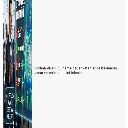
TURİZMDE HAYALLER PARİS
TURİZMCİ TEDİRGİN
2025: KİTLE TURİZMİNİN EN PAHALI YILI
Bir Müze Hikâyesi
MÜZE MESELESİ
TURİZMDE ARTILARIMIZ, EKSİLERİMİZ
Korhan Alşan: ''Turizme değer katanlar desteklensin,
zarar verenler bedelini ödesin"
BU YAZ ÇOK SICAK OLACAK!
AVUSTURYALI EMEKLİLER 31 YIL SONRA YENİDEN
MARMARİS’TE
SEZON BURUK BAŞLADI
60 MİLYON ALMAN TATİL PLANI YAPIYOR
11 MİLYON TÜRK TURİST NEREYE GİDİYOR?