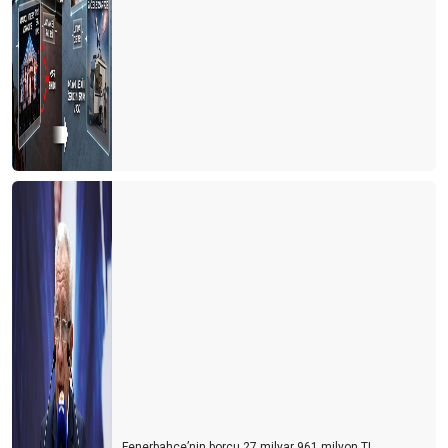
TÜRKİYE RESMİ OLARAK DÜNYA 4. CÜSÜ
‘COMEBACK ALMANYA’
Turizm çalışanlarının koşulları cazip hale getirilmeli
Paket turda en büyük maliyeti ulaşım ve konaklama oluşturuyor
Kış döneminde Antalya turizminde 3 ülke öne çıktı
Unuttuk mu?
Berlin mesajları
Hayat devam ediyor mu?
YA ŞİMDİ?
Antalya'nın 3 sınavı
Turistin derdi çok
KARAALİOĞLU’NUN ÇIĞLIĞI
Fenerbahçe’nin borcu 27 milyar 961 milyon TL