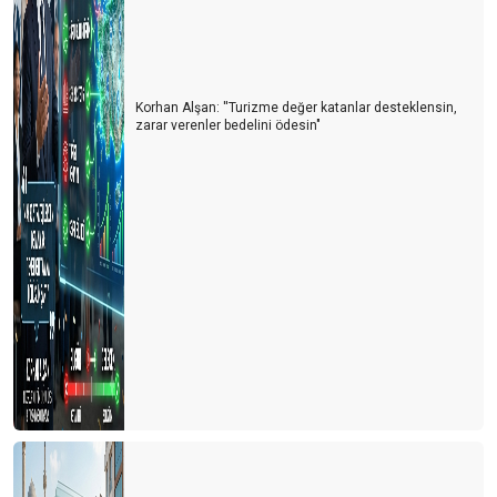
Bir Müze Hikâyesi
MÜZE MESELESİ
TURİZMDE ARTILARIMIZ, EKSİLERİMİZ
Korhan Alşan: ''Turizme değer katanlar desteklensin,
zarar verenler bedelini ödesin"
BU YAZ ÇOK SICAK OLACAK!
AVUSTURYALI EMEKLİLER 31 YIL SONRA YENİDEN
MARMARİS’TE
SEZON BURUK BAŞLADI
60 MİLYON ALMAN TATİL PLANI YAPIYOR
11 MİLYON TÜRK TURİST NEREYE GİDİYOR?
DÜNYA TÜRKİYE’DE NERELERİ MERAK EDİYOR?
GAZZE RİVİERASI
2025 YILINDA ANTALYA TURİZMİNİ BEKLEYEN RİSKLER