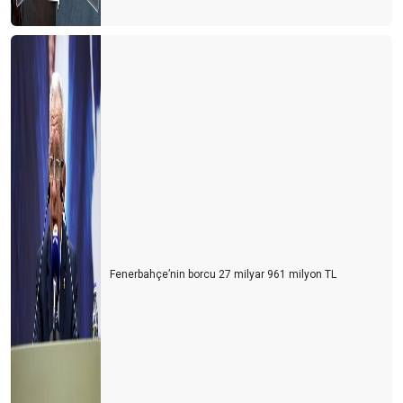
Kış döneminde Antalya turizminde 3 ülke öne çıktı
Unuttuk mu?
Berlin mesajları
Hayat devam ediyor mu?
YA ŞİMDİ?
Antalya'nın 3 sınavı
Turistin derdi çok
KARAALİOĞLU’NUN ÇIĞLIĞI
Fenerbahçe’nin borcu 27 milyar 961 milyon TL
REWE, FTI’yı ya yutarsa…
Türk gibi başladık, İngiliz gibi bitirdik
İÇİNDEN TIR GEÇEN ANTİK KENT