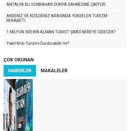
ANTALYA BU SONBAHAR DÜNYA SAHNESİNE ÇIKIYOR
AKDENİZ VE KIZILDENİZ ARASINDA YÜKSELEN TURİZM
REKABETİ
1 MİLYON 300 BİN ALMAN TURİST ŞİMDİ NEREYE GİDECEK?
Yakıt Krizi Turizmi Durdurabilir mi?
Enerji Krizi Asıl Asya’yı Vuruyor: Turizm Zor Günlere Giriyor
ÇOK OKUNAN
Savaş Dünya Turizmini Vurdu
HABERLER
MAKALELER
2026 için temkinli olmalı ve sağlıklı hedefler koymalıyız
HANGİ LİSTE DAHA ÖNEMLİ ?
TURİZMDE HAYALLER PARİS
TURİZMCİ TEDİRGİN
2025: KİTLE TURİZMİNİN EN PAHALI YILI