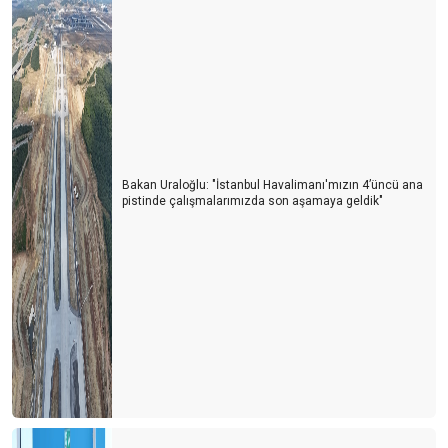
İSPANYA BU SEZONU ZOR BİTİRİR
SEÇİMLERİN TURİZME YANSIMASI
BAYRAMDA YUNAN ADALARI MI? EGE & AKDENİZ SAHİLLERİ
Mİ?
ALMAN SEYAHAT ACENTALARI BİRLİĞİ (DRV) AÇIKLADI
Runtalya maratonu sadece bir koşu değil
Bakan Uraloğlu: "İstanbul Havalimanı'mızın 4’üncü ana
pistinde çalışmalarımızda son aşamaya geldik"
1618 sayılı Seyahat Acentaları yasasındaki revizyon isteği haklı
bir taleptir
2024 TE DÜNYA TURİZMİ YENİ BİR SAYFA AÇIYOR
YILIN SON GÜNÜ YURT DIŞINDAN 82 UÇUŞ GERÇEKLEŞİYOR
İklim Direnci Vergisi’ ile turizmden kapatmaya çalışıyor
GÜVEN FİYATTAN ÖNEMLİ, SAVAŞLAR SEZONU BELİRLEYECEK
TATİL 2024’ TE DAHA UCUZ OLMAYACAK