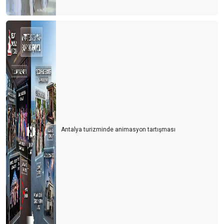
RUS TURİST RUBLE’NİN ALTINDA KALDI
GÜNLÜK TURİST GELİŞİ 100 BİNE DAYANDI
KARPUZ
Bayramda Antalya’ya gelecek olanlara çağrım: Müze kartınızla
gelin
TURİZMİ ‘Z’ KUŞAĞINA DEVRETMELİYİZ
5 ay sonra 2019 yılı seviyesindeyiz
Antalya turizminde animasyon tartışması
SUÇ KİMİN?
TÜRKİYE RESMİ OLARAK DÜNYA 4. CÜSÜ
‘COMEBACK ALMANYA’
Turizm çalışanlarının koşulları cazip hale getirilmeli
Paket turda en büyük maliyeti ulaşım ve konaklama oluşturuyor