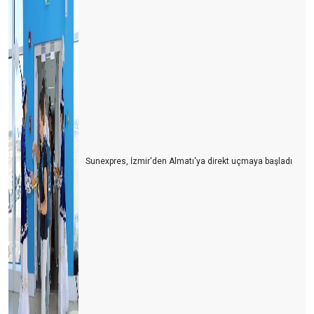
ANTALYA’DA YILIN SÜRPRİZİ POLONYA, KAZANANI SİDE ,
GÖZDESİ GURBETÇİLER OLDU
AVRUPA PAZARI UMUTLU, BDT TEPKİLİ, ARAP PAZARI
TEMKİNLİ…
RUSLAR BU YIL NEREYE GİTTİLER?
DÜNYANIN EN PAHALI TURİZM ÜLKESİ
SEZONU BÖYLE UZATIYORUZ
Sunexpres, İzmir'den Almatı'ya direkt uçmaya başladı
TEŞEKKÜRLER
UÇAKLAR DOLU , OTELLER BOŞ MU?
HAVLU SAVAŞLARINDAN HAVLU HAREKETİNE
LİKYA YOLU ‘SOS’ VERİYOR
TURİZM DOĞAYA MUHTAÇ
BİR ZAMANLAR ‘PAS’ VARDI