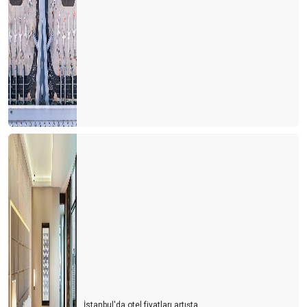
DİŞ TURİZMİ
Uçak bileti fiyatına balon turu
Akdeniz heykeli Antalya'ya gelmeli
Biz işgücü çağırmıştık insanlar geldi
GÜNDE 21 € YA 56 GÜN TATİL
İstanbul'da otel fiyatları artışta