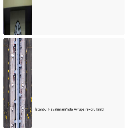
TURİZMDE DÜNYA SIRALAMASI DEĞİŞTİ
Herşey dahil 6 gün olsun
Havasahası kapalı Ukrayna’dan 134.000 Ukraynalı turist geldi
Tanıtımda özgün olmalıyız
Yerleşik göçmenler geliyor
Kaptan S.O.S. veriyor
Antalya’ya 1 milyon İngiliz turist geldi
Antalya'nın kardeş şehirleri
Başarının reçetesi
SONGÜL VE ÖNDER
İstanbul Havalimanı'nda Avrupa rekoru kırıldı
9 ay bize yeter
Sonbaharda Kıbrıs