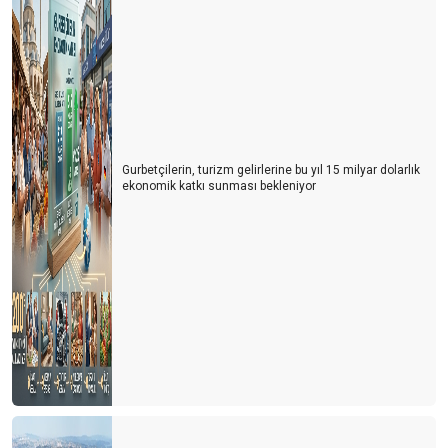
GURBETÇİ DEĞİL, ARTIK DÖRDÜNCÜ KUŞAK
Ben bu 2024'e pek ısınamadım
REHBERLER VAR OLMA MÜCAEDELESİ VERİYOR
ANTALYA TURİZMİNİN 10 YILI
BALON TURLARININ YENİ ROTASI PAMUKKALE
Gurbetçilerin, turizm gelirlerine bu yıl 15 milyar dolarlık
ekonomik katkı sunması bekleniyor
UNESCO BU YIL TÜRKİYE’Yİ PAS GEÇTİ
ÇOCUKLU AİLELERDE HER ÜÇ KİŞİDEN BİRİ ‘TÜRKİYE’ DEDİ
ÖRENYERİ ÜCRETLERİNDE EVDEKİ HESAP ÇARŞIYA UYMADI
2025 YILINDA ZAM YAPILMAYACAK
TURİST FABRİKASI: ÇİN
FRANSA 100 MİLYON TURİSTLE REKOR KIRDI
ALMANYA BOŞ YATAKLARI FUTBOLLA DOLDURACAK