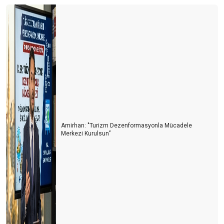
Krizler gerçekten fırsat mı?
Gelecek de bir gün gelecek
Küresel ısınma ve turizme etkileri
2020'deki Sosyal Medya Trendleri
Gruen etkisi ya da insanları yönlendirme sanatı
1 Dolara otel
Amirhan: "Turizm Dezenformasyonla Mücadele
Umut (beklenti) teorisi
Merkezi Kurulsun’’
BAKIŞ AÇISI
Oynatmaya az kaldı
Müşteri memnuniyeti hakkında 7 ilginç gerçek
4. Uluslararası Gastronomi Kongresi