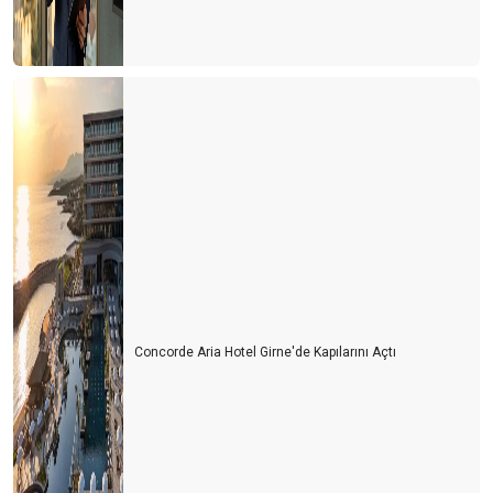
Entellektüel olmak
Dünyada değişmesi gereken 50 gerçek
Spor turizmi ve Antalya
HOP ON, HOP OFF (İNDİ-BİNDİ) OTOBÜSLER
SAĞLIK TURİZMİ ATEŞELİĞİ
Gastrofizik
Zamanın durduğu şehir Yalvaç
Kriz anlarında karar alma sanatı
İnsanın en az üç alternatifi olmalı
Concorde Aria Hotel Girne'de Kapılarını Açtı
Taksiler ve şehrin imajı
Hayat seçtiğiniz kadındır
600 Dolar nereye gitti?