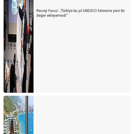
Geliyor gelmekte olan ..!
Recep Yavuz: ‚‘Türkiye bu yıl UNESCO listesine yeni bir
değer ekleyemedi‘‘
DIGITOURISM
TURİZMİ BEKLEYEN BİR BAŞKA TEHLİKE
YA ÇARESİZSİNİZ, YA DA ÇARE SİZSİNİZ…
PERSONEL LOJMANI MI, MÜLTECİ KAMPI MI?
YAŞANAN PERSONEL SORUNU VE ÇÖZÜM ÖNERİLERİ
Türkiye'de bir ilk
TURİZM STRATEJİ VE ARAŞTIRMA MERKEZİ (TURSAM)
YAKIN GELECEKTE BİZİ BEKLEYEN BÜYÜK TEHLİKE
TURİZM MESLEK YASASI
YENİ NORMAL, NÖROLİNK VEYA NÖROTATİL