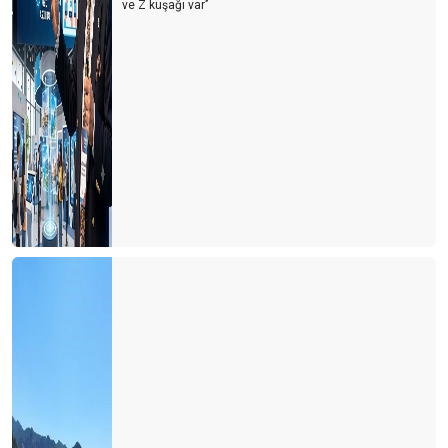
ve Z kuşağı var’’