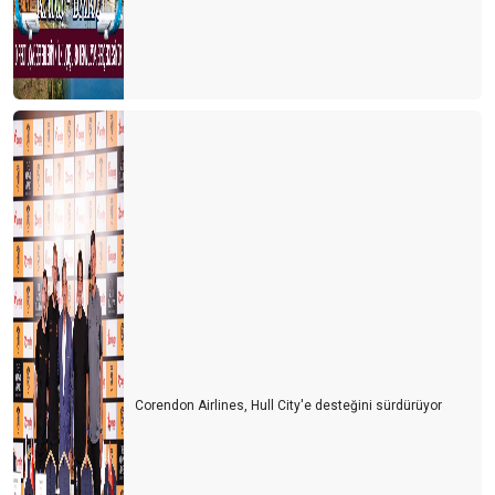
Online yorum siteleri
EXPO alani için alternatif öneri
Dikkat Z kuşağı geliyor
anti turizm -2
Anti turizm
EXPO 2016 alanı
Çinli Düşünür Lao Tzu’nun Öyküsü
Ponpon kız (Amigo) etkisi
Kral çıplak
Corendon Airlines, Hull City'e desteğini sürdürüyor
Bir otelin kalitesiz olduğunu gösteren detaylar
Kuantum siçrama