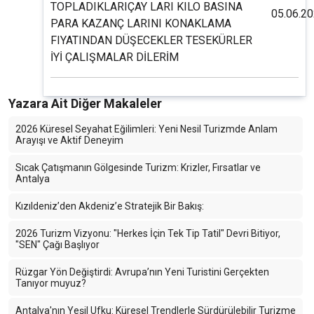
TOPLADIKLARIÇAY LARI KILO BASINA
05.06.2
PARA KAZANÇ LARINI KONAKLAMA
FIYATINDAN DÜŞECEKLER TESEKÜRLER
İYİ ÇALIŞMALAR DİLERİM
Yazara Ait Diğer Makaleler
2026 Küresel Seyahat Eğilimleri: Yeni Nesil Turizmde Anlam
Arayışı ve Aktif Deneyim
Sıcak Çatışmanın Gölgesinde Turizm: Krizler, Fırsatlar ve
Antalya
Kızıldeniz’den Akdeniz’e Stratejik Bir Bakış:
2026 Turizm Vizyonu: "Herkes İçin Tek Tip Tatil" Devri Bitiyor,
"SEN" Çağı Başlıyor
Rüzgar Yön Değiştirdi: Avrupa’nın Yeni Turistini Gerçekten
Tanıyor muyuz?
Antalya'nın Yeşil Ufku: Küresel Trendlerle Sürdürülebilir Turizme