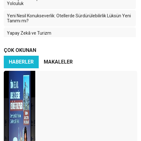
Yolculuk
Yeni Nesil Konukseverlik: Otellerde Sürdürülebilirlik Lüksün Yeni
Tanımı mı?
Yapay Zekâ ve Turizm
2024 Turizm Sezonunu Uğurlarken…
ÇOK OKUNAN
Dijital Sürdürülebilirlik: Teknolojinin Geleceği İçin Yeni Bir
HABERLER
MAKALELER
Yaklaşım
OTELLERDE SÜRDÜRÜLEBİLİRLİK
Tarsus Turizm Çalıştayı
GORDION ANTİK KENTİ VE FRIG BAŞLIĞI
Yanan Ormanlar, Küresel Isınma ve İklim Değişikliği
ChatGPT ve KONAKLAMA SEKTÖRÜ
Yeni Sürdürülebilir Turizm Programı ve GSTC