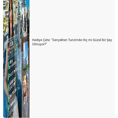
SİNEK MİSİN ARI MI?
SALDA MI, MARS MI?kolay
Ne olacak şimdi?
Deli miyiz, yoksa akıllı mı?
Hediye Çete: "Gerçekten Turizmde Hiç mi Güzel Bir Şey
Ya ikinci dalga olursa!
Olmuyor?"
Yeni sertifika kriterlerinde neler var?
Korona virüs için otellerde alınması gereken tedbirler
Krizden çıkmak için neler yapmalıyız?
Dünya’nın çivisi veya komplo teorileri
Yeni bir iş modeli Crowdsourcıng
Bir kırmızı ataç ile bir ev alınabilir mi?
Ateş karıncaları yada Türk turizmi