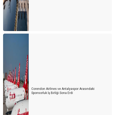
Paylaşım ekonomisi ve yeni bir satış stratejisi önerisi
Turizm ve Otelcilik Düzenleme ve Denetleme Kurumu (TODDK)
Yeni tesisler yönetmeliği
Ah şu biz çılgın Türkler!
Seçim paradoksu ve karar verme zorluğu
Vanilyalı dondurma ve Pontıac
Siz de havlunuzu evinizden getirenlerden misiniz?
Türkler Antalya’ya gelsin mi?
Türkiye’nin Maldivleri Salda gölü
Corendon Airlines ve Antalyaspor Arasındaki
Sponsorluk İş Birliği Sona Erdi
Fazla gıda ve POYD
Baltanızı bilemeyi unutmayın