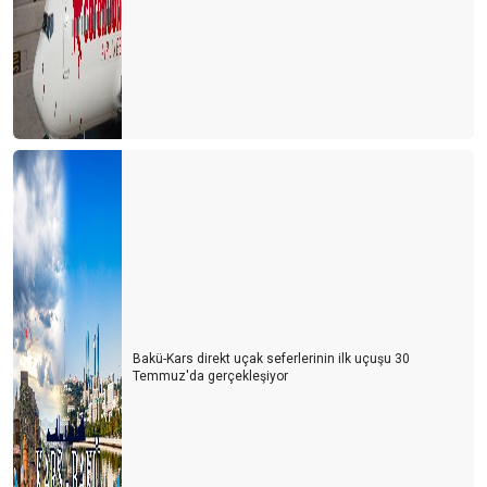
GÖZLER KALBİN AYNASI MI?
Kaçıncı sınıf yöneticisiniz?
En iyi mesleklerin %60’i henüz keşfedilmedi
“80’e 20” Kuralı
Bana yalan söyle
Eski sabahlığın efendisi olmak
Hamam böceği teorisi
Yaratıcı şehirler ve Antalya
Yalın yönetim ya da Dabbawala
Bakü-Kars direkt uçak seferlerinin ilk uçuşu 30
Temmuz'da gerçekleşiyor
Tarih olmak yada tarih yazmak
Kırık cam sendromu
4 mahalleli kasaba