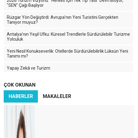
2026 Turizm Vizyonu: "Herkes İçin Tek Tip Tatil" Devri Bitiyor,
"SEN" Çağı Başlıyor
Rüzgar Yön Değiştirdi: Avrupa’nın Yeni Turistini Gerçekten
Tanıyor muyuz?
Antalya'nın Yeşil Ufku: Küresel Trendlerle Sürdürülebilir Turizme
Yolculuk
Yeni Nesil Konukseverlik: Otellerde Sürdürülebilirlik Lüksün Yeni
Tanımı mı?
Yapay Zekâ ve Turizm
2024 Turizm Sezonunu Uğurlarken…
ÇOK OKUNAN
Dijital Sürdürülebilirlik: Teknolojinin Geleceği İçin Yeni Bir
HABERLER
MAKALELER
Yaklaşım
OTELLERDE SÜRDÜRÜLEBİLİRLİK
Tarsus Turizm Çalıştayı
GORDION ANTİK KENTİ VE FRIG BAŞLIĞI