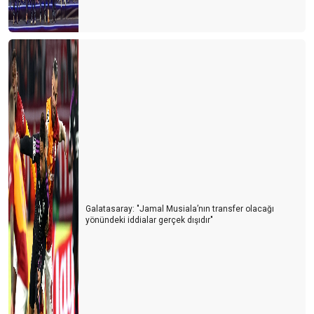
Ponpon kız (Amigo) etkisi
Kral çıplak
Bir otelin kalitesiz olduğunu gösteren detaylar
Kuantum siçrama
Atların kıç kenarları...
Turizm mühendisliği
Galatasaray: "Jamal Musiala’nın transfer olacağı
yönündeki iddialar gerçek dışıdır"