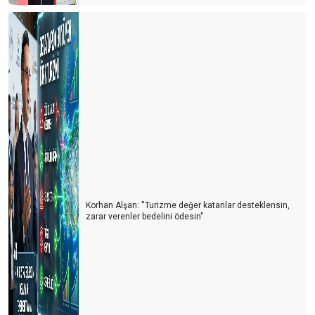
Dünya’nın çivisi veya komplo teorileri
Yeni bir iş modeli Crowdsourcıng
Bir kırmızı ataç ile bir ev alınabilir mi?
Ateş karıncaları yada Türk turizmi
Krizler gerçekten fırsat mı?
Gelecek de bir gün gelecek
Küresel ısınma ve turizme etkileri
Korhan Alşan: ''Turizme değer katanlar desteklensin,
2020'deki Sosyal Medya Trendleri
zarar verenler bedelini ödesin"
Gruen etkisi ya da insanları yönlendirme sanatı
1 Dolara otel
Umut (beklenti) teorisi