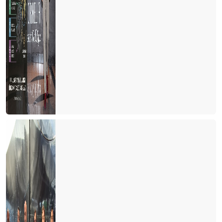
İnsanın en az üç alternatifi olmalı
Taksiler ve şehrin imajı
Hayat seçtiğiniz kadındır
600 Dolar nereye gitti?
Paylaşım ekonomisi ve yeni bir satış stratejisi önerisi
Turizm ve Otelcilik Düzenleme ve Denetleme Kurumu (TODDK)
Yeni tesisler yönetmeliği
Ah şu biz çılgın Türkler!
Seçim paradoksu ve karar verme zorluğu
Vanilyalı dondurma ve Pontıac
Siz de havlunuzu evinizden getirenlerden misiniz?