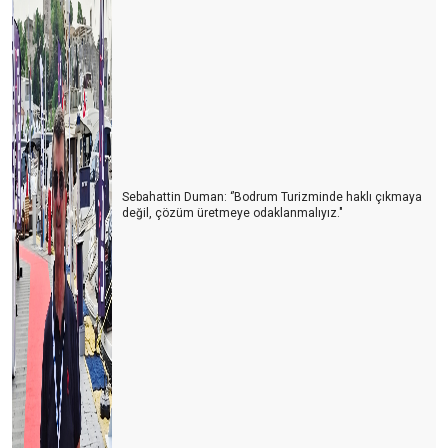
TURİZM STRATEJİ VE ARAŞTIRMA MERKEZİ (TURSAM)
YAKIN GELECEKTE BİZİ BEKLEYEN BÜYÜK TEHLİKE
TURİZM MESLEK YASASI
YENİ NORMAL, NÖROLİNK VEYA NÖROTATİL
SİNEK MİSİN ARI MI?
Sebahattin Duman: ‘’Bodrum Turizminde haklı çıkmaya
SALDA MI, MARS MI?kolay
değil, çözüm üretmeye odaklanmalıyız."
Ne olacak şimdi?
Deli miyiz, yoksa akıllı mı?
Ya ikinci dalga olursa!
Yeni sertifika kriterlerinde neler var?
Korona virüs için otellerde alınması gereken tedbirler
Krizden çıkmak için neler yapmalıyız?