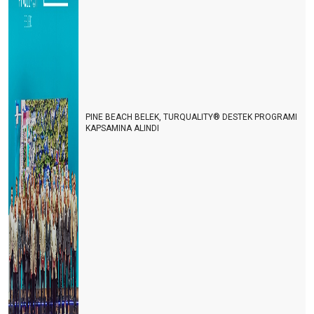
Yalın yönetim ya da Dabbawala
Tarih olmak yada tarih yazmak
Kırık cam sendromu
4 mahalleli kasaba
PINE BEACH BELEK, TURQUALITY® DESTEK PROGRAMI
Online yorum siteleri
KAPSAMINA ALINDI
EXPO alani için alternatif öneri
Dikkat Z kuşağı geliyor
anti turizm -2
Anti turizm
EXPO 2016 alanı
Çinli Düşünür Lao Tzu’nun Öyküsü