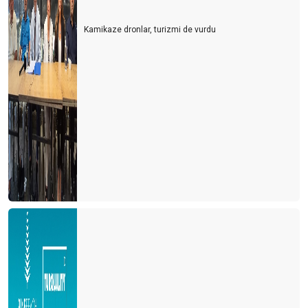
Türkler Antalya’ya gelsin mi?
Kamikaze dronlar, turizmi de vurdu
Türkiye’nin Maldivleri Salda gölü
Fazla gıda ve POYD
Baltanızı bilemeyi unutmayın
GÖZLER KALBİN AYNASI MI?
Kaçıncı sınıf yöneticisiniz?
En iyi mesleklerin %60’i henüz keşfedilmedi
“80’e 20” Kuralı
Bana yalan söyle
Eski sabahlığın efendisi olmak
Hamam böceği teorisi
Yaratıcı şehirler ve Antalya