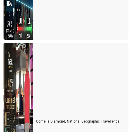
BAKIŞ AÇISI
Oynatmaya az kaldı
Müşteri memnuniyeti hakkında 7 ilginç gerçek
4. Uluslararası Gastronomi Kongresi
Entellektüel olmak
Dünyada değişmesi gereken 50 gerçek
Spor turizmi ve Antalya
HOP ON, HOP OFF (İNDİ-BİNDİ) OTOBÜSLER
SAĞLIK TURİZMİ ATEŞELİĞİ
Gastrofizik
Zamanın durduğu şehir Yalvaç
Cornelia Diamond, National Geographic Traveller’da
Kriz anlarında karar alma sanatı