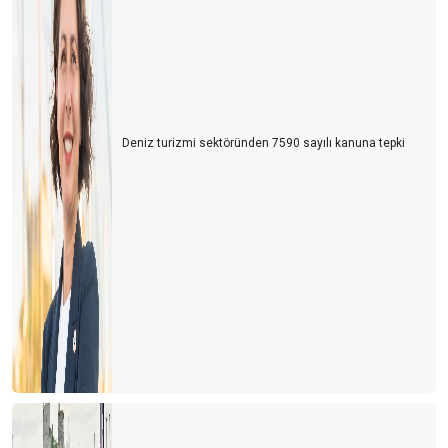
Yanan Ormanlar, Küresel Isınma ve İklim Değişikliği
Yeni bir turizm akımı: Tripster
ChatGPT ve KONAKLAMA SEKTÖRÜ
Yeni Sürdürülebilir Turizm Programı ve GSTC
Deniz turizmi sektöründen 7590 sayılı kanuna tepki
Geliyor gelmekte olan ..!
DIGITOURISM
TURİZMİ BEKLEYEN BİR BAŞKA TEHLİKE
YA ÇARESİZSİNİZ, YA DA ÇARE SİZSİNİZ…
PERSONEL LOJMANI MI, MÜLTECİ KAMPI MI?
YAŞANAN PERSONEL SORUNU VE ÇÖZÜM ÖNERİLERİ
Türkiye'de bir ilk