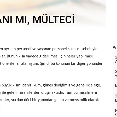
I MI, MÜLTECİ
Ya
en ayrılan personel ve yaşanan personel sıkıntısı sebebiyle
r. Bunun kısa vadede giderilmesi için neler yapılması
2
A
ut öneriler sıralamıştım. Şimdi bu konunun bir diğer yönünden
S
v
in büyük kısmı deniz, kum, güneş dediğimiz ve genellikle ege,
K
ri ile gelen misafirlerden oluşmaktadır. Tüm bu misafirlerin
2
zmetler, yurdun dört bir yanından gelen ve mevsimlik olarak
B
.
R