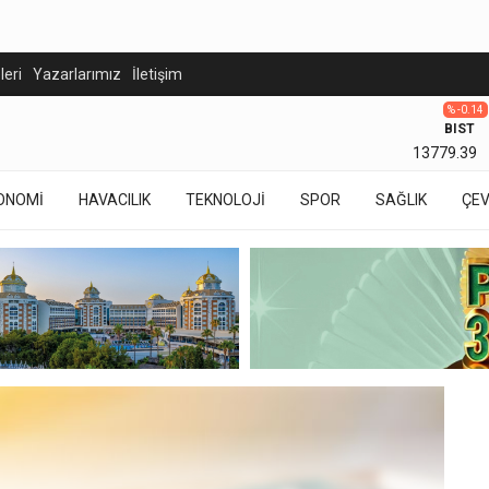
eleri
Yazarlarımız
İletişim
% -0.14
BIST
13779.39
ONOMİ
HAVACILIK
TEKNOLOJİ
SPOR
SAĞLIK
ÇE