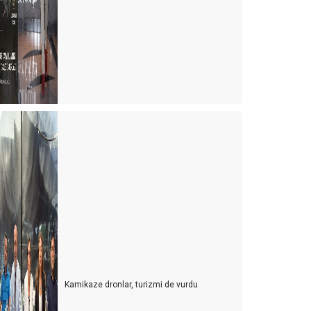
00 Dolar nereye gitti?
aylaşım ekonomisi ve yeni bir satış stratejisi önerisi
urizm ve Otelcilik Düzenleme ve Denetleme Kurumu
(TODDK)
eni tesisler yönetmeliği
h şu biz çılgın Türkler!
eçim paradoksu ve karar verme zorluğu
anilyalı dondurma ve Pontıac
iz de havlunuzu evinizden getirenlerden misiniz?
ürkler Antalya’ya gelsin mi?
ürkiye’nin Maldivleri Salda gölü
Kamikaze dronlar, turizmi de vurdu
azla gıda ve POYD