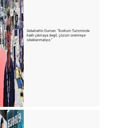
YENİ NORMAL, NÖROLİNK VEYA NÖROTATİL
İNEK MİSİN ARI MI?
SALDA MI, MARS MI?kolay
Sebahattin Duman: ‘’Bodrum Turizminde
haklı çıkmaya değil, çözüm üretmeye
e olacak şimdi?
odaklanmalıyız."
eli miyiz, yoksa akıllı mı?
a ikinci dalga olursa!
eni sertifika kriterlerinde neler var?
orona virüs için otellerde alınması gereken tedbirler
rizden çıkmak için neler yapmalıyız?
ünya’nın çivisi veya komplo teorileri
eni bir iş modeli Crowdsourcıng
ir kırmızı ataç ile bir ev alınabilir mi?