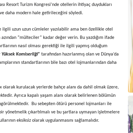
rası Resort Turizm Kongresi’nde otellerin ihtiyaç duydukları
ı ve daha modern hale getirileceğini söyledi.
Y
G
 ilgili uzun uzun cümleler yazılabilir ama ben özellikle otel
 azından “mülteciler” kadar değer verin. Bu yazdığım ifade
artlarının nasıl olması gerektiği ile ilgili yapmış olduğum
r Yüksek Komiserliği”
tarafından hazırlanmış olan ve Dünya’da
amplarının standartlarının bile bazı otel lojmanlarından daha
T
 olarak kurulacak yerlerde bahçe alanı da dahil olmak üzere,
ektedir. Ayrıca kapalı yaşam alanı olarak belirlenen bölümün
ngörülmektedir. Bu sebepten ötürü personel lojmanları ile
i bir yönetmelik çıkartılmalı ve bu şartlara uymayan işletmelere
llarının eksiksiz olarak uygulanmasını sağlamalıdır.