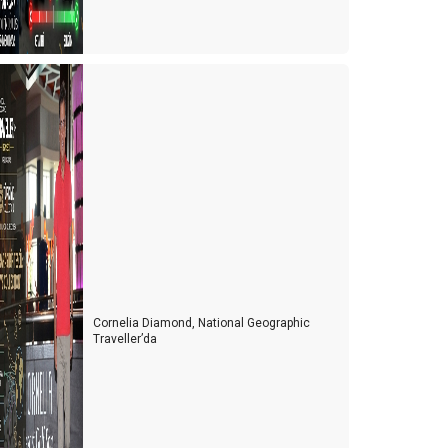
. Uluslararası Gastronomi Kongresi
ntellektüel olmak
ünyada değişmesi gereken 50 gerçek
por turizmi ve Antalya
HOP ON, HOP OFF (İNDİ-BİNDİ) OTOBÜSLER
SAĞLIK TURİZMİ ATEŞELİĞİ
astrofizik
amanın durduğu şehir Yalvaç
Cornelia Diamond, National Geographic
riz anlarında karar alma sanatı
Traveller’da
nsanın en az üç alternatifi olmalı
aksiler ve şehrin imajı
ayat seçtiğiniz kadındır