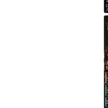
4
E
D
S
G
Z
K
İ
T
H