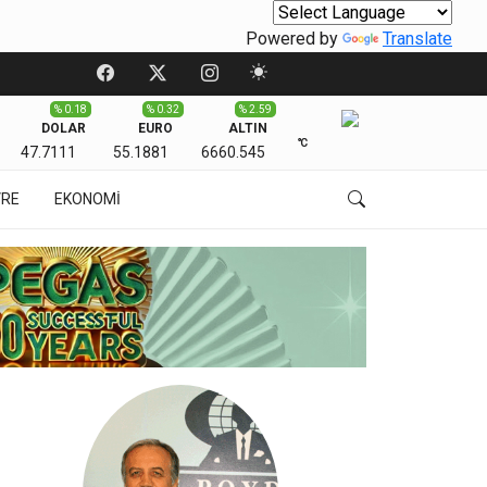
Powered by
Translate
% 0.18
% 0.32
% 2.59
DOLAR
EURO
ALTIN
℃
47.7111
55.1881
6660.545
VRE
EKONOMİ