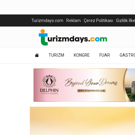
Turizmdays.com
Reklam
Çerez Politikası
Gizlilik İlk
TURİZM
KONGRE
FUAR
GASTR