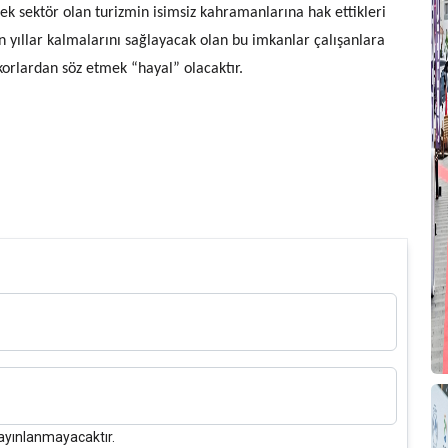
ek sektör olan turizmin isimsiz kahramanlarına hak ettikleri
n yıllar kalmalarını sağlayacak olan bu imkanlar çalışanlara
S
korlardan söz etmek “hayal” olacaktır.
N
D
Y
Y
K
K
D
Y
ayınlanmayacaktır.
B