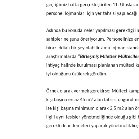
geçtiğimiz hafta gerçekleştirilen 11. Uluslara
personel lojmanları için yer tahsisi yapılacağ
Aslında bu konuda neler yapılması gerektiği ile
sahiplerine şunu öneriyorum. Personelinize en
biraz iddialı bir şey olabilir ama lojman stand
araştırmalarda “
Birleşmiş Miletler Mültecile
ihtiyaç halinde kurulması planlanan mülteci k
iyi olduğunu üzülerek gördüm.
Örnek olarak vermek gerekirse; Mülteci kampı
kişi başına en az 45 m2 alan tahsisi öngörülm
ise kişi başına minimum olarak 3,5 m2 alan ö
ilgili aynı tesisler yönetmeliğinde olduğu gib
gerekli denetlemeleri yaparak yönetmelik koşu