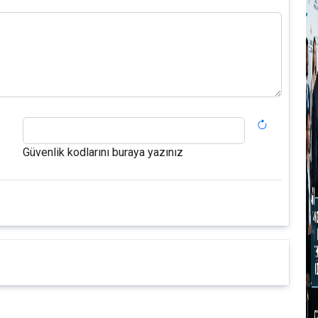
A
K
G
K
2
Güvenlik kodlarını buraya yazınız
G
1
U
B
O
M