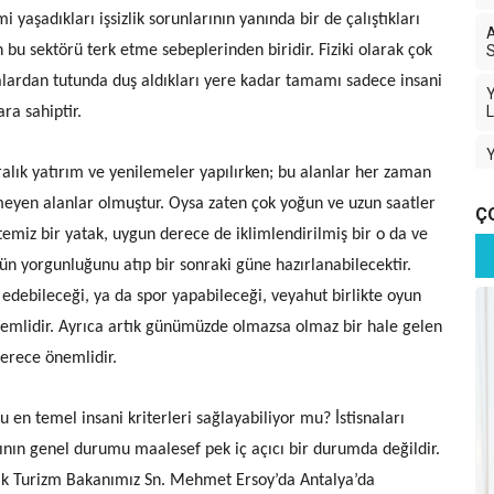
 yaşadıkları işsizlik sorunlarının yanında bir de çalıştıkları
A
 bu sektörü terk etme sebeplerinden biridir. Fiziki olarak çok
S
alardan tutunda duş aldıkları yere kadar tamamı sadece insani
Y
L
ara sahiptir.
liralık yatırım ve yenilemeler yapılırken; bu alanlar her zaman
eyen alanlar olmuştur. Oysa zaten çok yoğun ve uzun saatler
Ç
emiz bir yatak, uygun derece de iklimlendirilmiş bir o da ve
D
B
ün yorgunluğunu atıp bir sonraki güne hazırlanabilecektir.
t edebileceği, ya da spor yapabileceği, veyahut birlikte oyun
nemlidir. Ayrıca artık günümüzde olmazsa olmaz bir hale gelen
T
derece önemlidir.
 en temel insani kriterleri sağlayabiliyor mu? İstisnaları
Y
ının genel durumu maalesef pek iç açıcı bir durumda değildir.
Y
ak Turizm Bakanımız Sn. Mehmet Ersoy’da Antalya’da