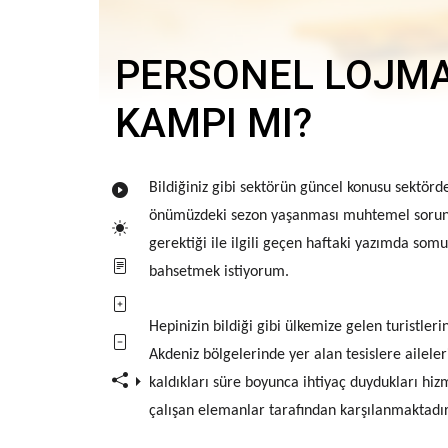
PERSONEL LOJMAN
KAMPI MI?
Bildiğiniz gibi sektörün güncel konusu sektörd
önümüzdeki sezon yaşanması muhtemel sorunla
gerektiği ile ilgili geçen haftaki yazımda som
bahsetmek istiyorum.
Hepinizin bildiği gibi ülkemize gelen turistler
Akdeniz bölgelerinde yer alan tesislere ailele
kaldıkları süre boyunca ihtiyaç duydukları hi
çalışan elemanlar tarafından karşılanmaktadır