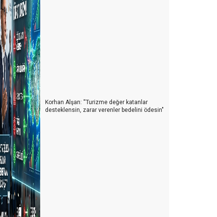
teş karıncaları yada Türk turizmi
rizler gerçekten fırsat mı?
elecek de bir gün gelecek
üresel ısınma ve turizme etkileri
020'deki Sosyal Medya Trendleri
Korhan Alşan: ''Turizme değer katanlar
desteklensin, zarar verenler bedelini ödesin"
ruen etkisi ya da insanları yönlendirme sanatı
 Dolara otel
mut (beklenti) teorisi
AKIŞ AÇISI
ynatmaya az kaldı
üşteri memnuniyeti hakkında 7 ilginç gerçek