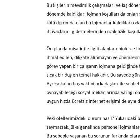
Bu kişilerin mevsimlik çalışmaları ve kış dönemi
dönemde kaldıkları lojman koşulları da onların
kötü durumda olan bu lojmanlar kaldıkları od
ihtiyaçlarını gidermelerinden uzak fiziki koşull
Ön planda misafir ile ilgili alanlara binlerce 
ihmal edilen, dikkate alınmayan ve önemsenm
görev yapan bir çalışanın lojmana geldiğinde t
sıcak bir duş en temel hakkıdır. Bu sayede gün
Ayrıca kalan boş vaktini arkadaşları ile sohbe
oynayabileceği sosyal mekanlarında varlığı ö
uygun hızda ücretsiz internet erişimi de aynı 
Peki otellerimizdeki durum nasıl? Yukarıdaki bu
saymazsak, ülke genelinde personel lojmanlar
Bu sebeple yaşanan bu sorunun farkında olar