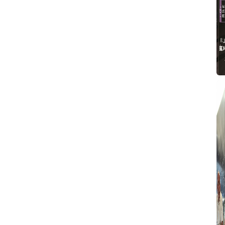
6
P
T
Y
A
S
V
S
T
T
F