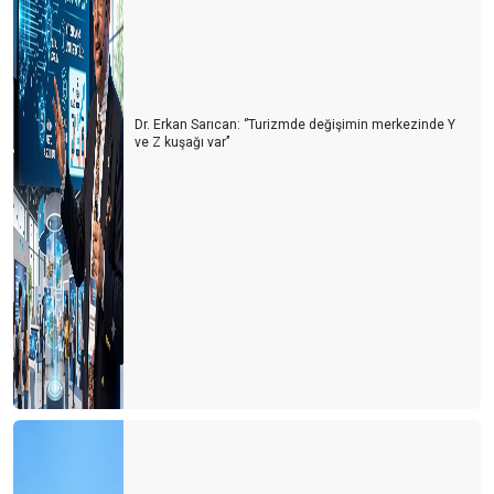
Küresel ısınma ve turizme etkileri
2020'deki Sosyal Medya Trendleri
Gruen etkisi ya da insanları yönlendirme sanatı
Dr. Erkan Sarıcan: ‘’Turizmde değişimin merkezinde Y
1 Dolara otel
ve Z kuşağı var’’
Umut (beklenti) teorisi
BAKIŞ AÇISI
Oynatmaya az kaldı
Müşteri memnuniyeti hakkında 7 ilginç gerçek
4. Uluslararası Gastronomi Kongresi
Entellektüel olmak
Dünyada değişmesi gereken 50 gerçek
Spor turizmi ve Antalya