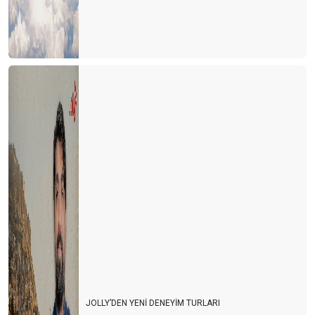
anti turizm -2
Anti turizm
EXPO 2016 alanı
Çinli Düşünür Lao Tzu’nun Öyküsü
Ponpon kız (Amigo) etkisi
Kral çıplak
Bir otelin kalitesiz olduğunu gösteren detaylar
Kuantum siçrama
Atların kıç kenarları...
B.ktan işler...
Turizm mühendisliği
JOLLY’DEN YENİ DENEYİM TURLARI