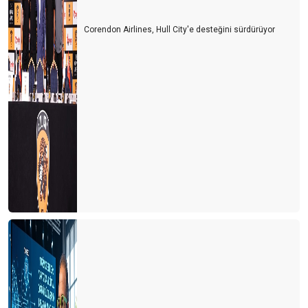
Deli miyiz, yoksa akıllı mı?
Corendon Airlines, Hull City'e desteğini sürdürüyor
Ya ikinci dalga olursa!
Yeni sertifika kriterlerinde neler var?
Korona virüs için otellerde alınması gereken tedbirler
Krizden çıkmak için neler yapmalıyız?
Dünya’nın çivisi veya komplo teorileri
Yeni bir iş modeli Crowdsourcıng
Bir kırmızı ataç ile bir ev alınabilir mi?
Ateş karıncaları yada Türk turizmi
Krizler gerçekten fırsat mı?
Gelecek de bir gün gelecek