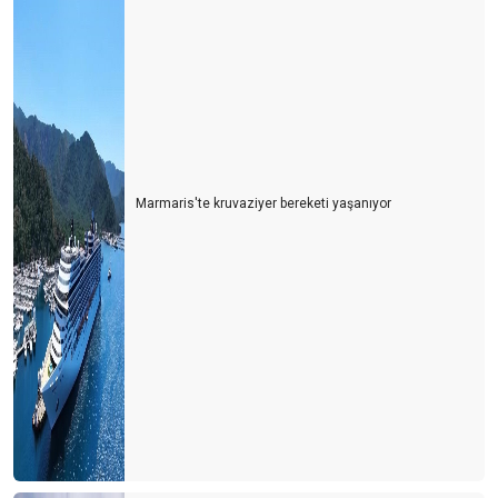
HOP ON, HOP OFF (İNDİ-BİNDİ) OTOBÜSLER
SAĞLIK TURİZMİ ATEŞELİĞİ
Gastrofizik
Zamanın durduğu şehir Yalvaç
Kriz anlarında karar alma sanatı
Marmaris'te kruvaziyer bereketi yaşanıyor
İnsanın en az üç alternatifi olmalı
Taksiler ve şehrin imajı
Hayat seçtiğiniz kadındır
Paylaşım ekonomisi ve yeni bir satış stratejisi önerisi
Turizm ve Otelcilik Düzenleme ve Denetleme Kurumu (TODDK)
Yeni tesisler yönetmeliği