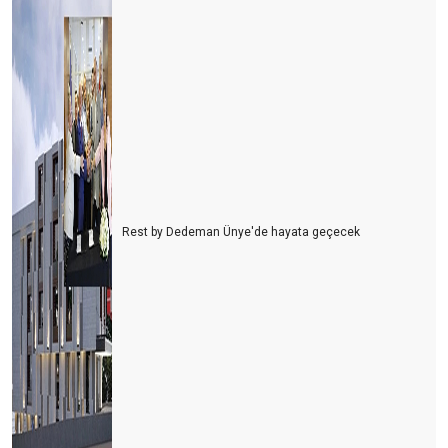
Ah şu biz çılgın Türkler!
Seçim paradoksu ve karar verme zorluğu
Vanilyalı dondurma ve Pontıac
Siz de havlunuzu evinizden getirenlerden misiniz?
Türkler Antalya’ya gelsin mi?
Türkiye’nin Maldivleri Salda gölü
Rest by Dedeman Ünye'de hayata geçecek
Fazla gıda ve POYD
Baltanızı bilemeyi unutmayın
GÖZLER KALBİN AYNASI MI?
Kaçıncı sınıf yöneticisiniz?
En iyi mesleklerin %60’i henüz keşfedilmedi
“80’e 20” Kuralı