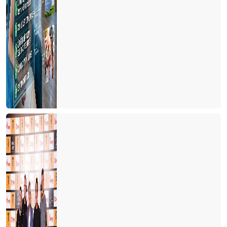
TURİZMİ BEKLEYEN BİR BAŞKA TEHLİKE
YA ÇARESİZSİNİZ, YA DA ÇARE SİZSİNİZ…
PERSONEL LOJMANI MI, MÜLTECİ KAMPI MI?
YAŞANAN PERSONEL SORUNU VE ÇÖZÜM ÖNERİLERİ
Türkiye'de bir ilk
TURİZM STRATEJİ VE ARAŞTIRMA MERKEZİ (TURSAM)
YAKIN GELECEKTE BİZİ BEKLEYEN BÜYÜK TEHLİKE
TURİZM MESLEK YASASI
YENİ NORMAL, NÖROLİNK VEYA NÖROTATİL
SİNEK MİSİN ARI MI?
SALDA MI, MARS MI?kolay
Ne olacak şimdi?