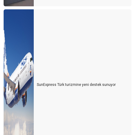
Bana yalan söyle
Eski sabahlığın efendisi olmak
Hamam böceği teorisi
Yaratıcı şehirler ve Antalya
Yalın yönetim ya da Dabbawala
Tarih olmak yada tarih yazmak
Kırık cam sendromu
SunExpress Türk turizmine yeni destek sunuyor
4 mahalleli kasaba
Online yorum siteleri
EXPO alani için alternatif öneri
Dikkat Z kuşağı geliyor