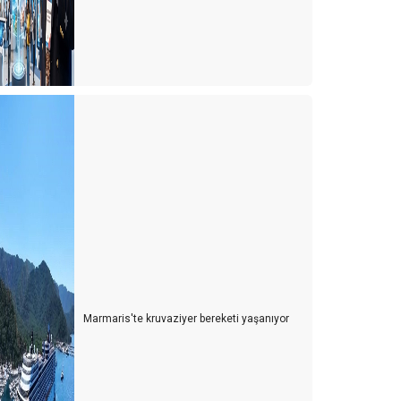
üşteri memnuniyeti hakkında 7 ilginç gerçek
. Uluslararası Gastronomi Kongresi
ntellektüel olmak
ünyada değişmesi gereken 50 gerçek
por turizmi ve Antalya
HOP ON, HOP OFF (İNDİ-BİNDİ) OTOBÜSLER
SAĞLIK TURİZMİ ATEŞELİĞİ
astrofizik
amanın durduğu şehir Yalvaç
Marmaris'te kruvaziyer bereketi yaşanıyor
riz anlarında karar alma sanatı
nsanın en az üç alternatifi olmalı
aksiler ve şehrin imajı