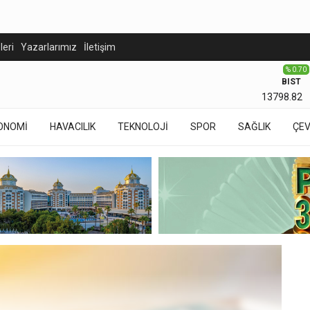
eleri
Yazarlarımız
İletişim
% 0.70
BIST
13798.82
ONOMİ
HAVACILIK
TEKNOLOJİ
SPOR
SAĞLIK
ÇE