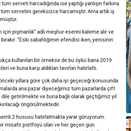
 tüm serveti harcadığında ise yaptığı yanlışın farkına
tüm servetini gereksizce harcamıştır. Ama artık iş
Y
nmüştür.
G
 için pişmanlık” adlı meşhur eserini kaleme alır ve
bırakır. “Eski sabahlığımın efendisi iken, yenisinin
li sıkça kullanılan bir örnekse de bu öykü bana 2019
ri ve buna karşı aldıkları tavırları hatırlattı.
n önceki yıllara göre çok daha iyi geçeceği konusunda
klamalarda ana pazar diyeceğimiz tüm pazarlarda çift
dile getirilmekte ve buna bağlı olarak geçtiğimiz yıl
T
k kırılacağı öngörülmektedir.
nemli 2 hususu hatırlatmakta yarar görüyorum.
 bir misafir portföyü olan ve her geçen gün