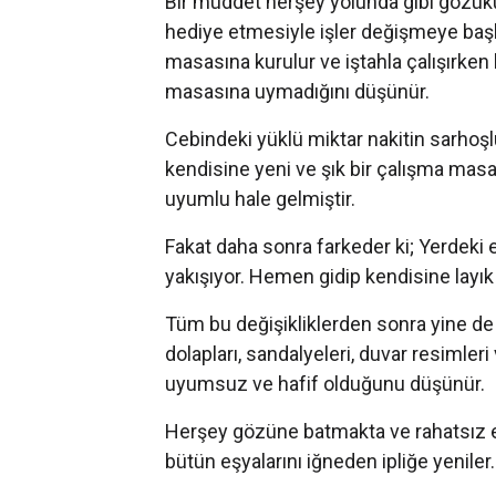
Bir müddet herşey yolunda gibi gözükür
hediye etmesiyle işler değişmeye başlar
masasına kurulur ve iştahla çalışırke
masasına uymadığını düşünür.
Cebindeki yüklü miktar nakitin sarho
kendisine yeni ve şık bir çalışma masas
uyumlu hale gelmiştir.
Fakat daha sonra farkeder ki; Yerdeki 
yakışıyor. Hemen gidip kendisine layık ve
Tüm bu değişikliklerden sonra yine de i
dolapları, sandalyeleri, duvar resimleri
uyumsuz ve hafif olduğunu düşünür.
Herşey gözüne batmakta ve rahatsız e
bütün eşyalarını iğneden ipliğe yeniler