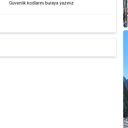
Güvenlik kodlarını buraya yazınız
M
4
E
D
S
G
Z
K
İ
T