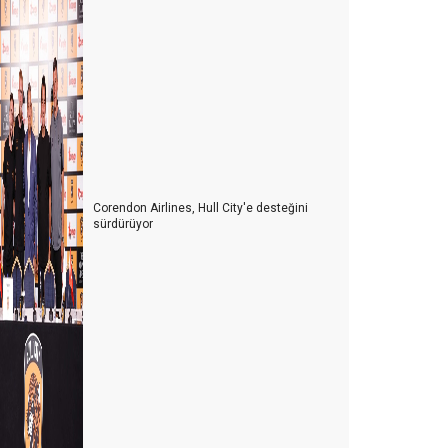
TURİZM MESLEK YASASI
YENİ NORMAL, NÖROLİNK VEYA NÖROTATİL
İNEK MİSİN ARI MI?
SALDA MI, MARS MI?kolay
e olacak şimdi?
Corendon Airlines, Hull City'e desteğini
eli miyiz, yoksa akıllı mı?
sürdürüyor
a ikinci dalga olursa!
eni sertifika kriterlerinde neler var?
orona virüs için otellerde alınması gereken tedbirler
rizden çıkmak için neler yapmalıyız?
ünya’nın çivisi veya komplo teorileri
eni bir iş modeli Crowdsourcıng