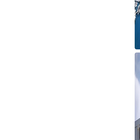
H
6
P
T
Y
A
S
V
S
T
T