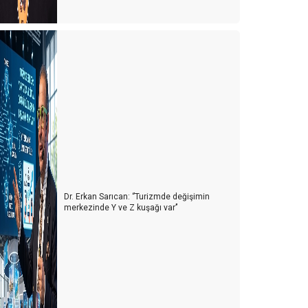
ir kırmızı ataç ile bir ev alınabilir mi?
teş karıncaları yada Türk turizmi
rizler gerçekten fırsat mı?
elecek de bir gün gelecek
üresel ısınma ve turizme etkileri
020'deki Sosyal Medya Trendleri
ruen etkisi ya da insanları yönlendirme sanatı
Dr. Erkan Sarıcan: ‘’Turizmde değişimin
merkezinde Y ve Z kuşağı var’’
 Dolara otel
mut (beklenti) teorisi
AKIŞ AÇISI
ynatmaya az kaldı