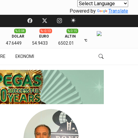
Powered by
Translate
% 0.04
% -0.13
% 0.15
DOLAR
EURO
ALTIN
℃
47.6449
54.9433
6502.01
VRE
EKONOMİ