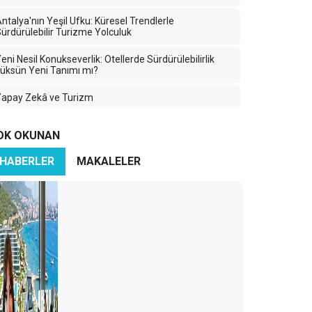
ntalya'nın Yeşil Ufku: Küresel Trendlerle
ürdürülebilir Turizme Yolculuk
eni Nesil Konukseverlik: Otellerde Sürdürülebilirlik
üksün Yeni Tanımı mı?
Yapay Zekâ ve Turizm
2024 Turizm Sezonunu Uğurlarken…
OK OKUNAN
ijital Sürdürülebilirlik: Teknolojinin Geleceği İçin Yeni
HABERLER
MAKALELER
ir Yaklaşım
OTELLERDE SÜRDÜRÜLEBİLİRLİK
arsus Turizm Çalıştayı
GORDION ANTİK KENTİ VE FRIG BAŞLIĞI
anan Ormanlar, Küresel Isınma ve İklim Değişikliği
eni bir turizm akımı: Tripster