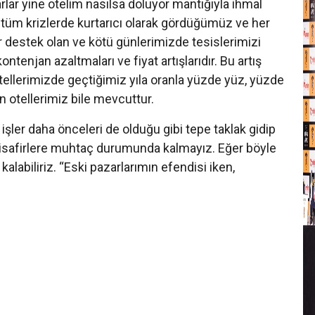
lar yine otelim nasılsa doluyor mantığıyla ihmal
e tüm krizlerde kurtarıcı olarak gördüğümüz ve her
 destek olan ve kötü günlerimizde tesislerimizi
tenjan azaltmaları ve fiyat artışlarıdır. Bu artış
S
otellerimizde geçtiğimiz yıla oranla yüzde yüz, yüzde
n otellerimiz bile mevcuttur.
N
 işler daha önceleri de olduğu gibi tepe taklak gidip
 misafirlere muhtaç durumunda kalmayız. Eğer böyle
D
alabiliriz. “Eski pazarlarımın efendisi iken,
Y
Y
K
K
D
Y