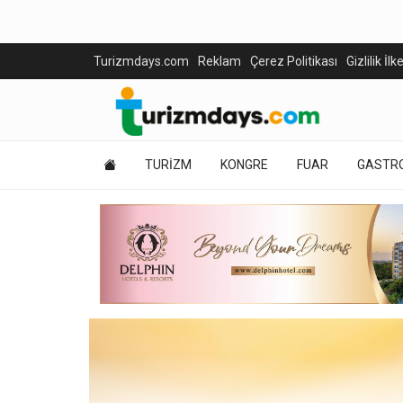
Turizmdays.com
Reklam
Çerez Politikası
Gizlilik İlk
TURİZM
KONGRE
FUAR
GASTR