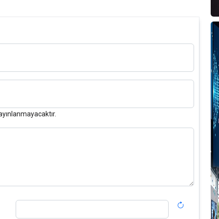
B
A
K
G
K
2
ayınlanmayacaktır.
G
1
U
B
O