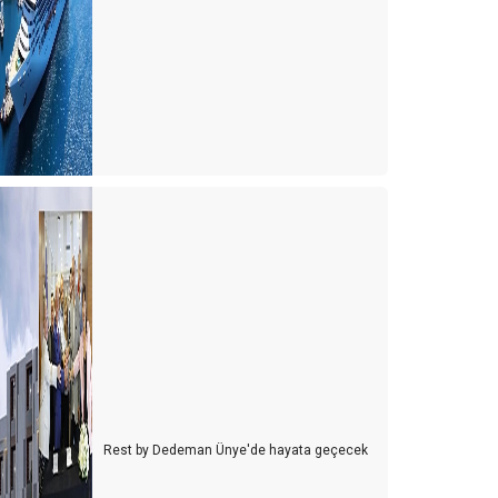
ayat seçtiğiniz kadındır
00 Dolar nereye gitti?
aylaşım ekonomisi ve yeni bir satış stratejisi önerisi
urizm ve Otelcilik Düzenleme ve Denetleme Kurumu
(TODDK)
eni tesisler yönetmeliği
h şu biz çılgın Türkler!
eçim paradoksu ve karar verme zorluğu
anilyalı dondurma ve Pontıac
iz de havlunuzu evinizden getirenlerden misiniz?
ürkler Antalya’ya gelsin mi?
Rest by Dedeman Ünye'de hayata geçecek
ürkiye’nin Maldivleri Salda gölü