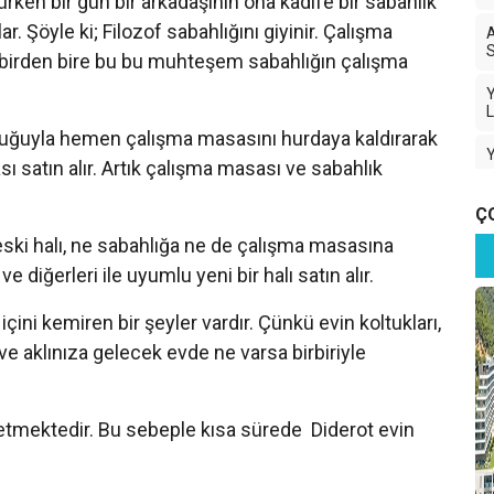
ken bir gün bir arkadaşının ona kadife bir sabahlık
. Şöyle ki; Filozof sabahlığını giyinir. Çalışma
A
S
n birden bire bu bu muhteşem sabahlığın çalışma
Y
L
şluğuyla hemen çalışma masasını hurdaya kaldırarak
ı satın alır. Artık çalışma masası ve sabahlık
Ç
D
eski halı, ne sabahlığa ne de çalışma masasına
B
 diğerleri ile uyumlu yeni bir halı satın alır.
çini kemiren bir şeyler vardır. Çünkü evin koltukları,
T
 ve aklınıza gelecek evde ne varsa birbiriyle
tmektedir. Bu sebeple kısa sürede Diderot evin
Y
.
Y