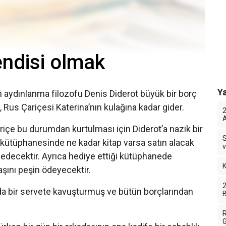
endisi olmak
Ya
an aydınlanma filozofu Denis Diderot büyük bir borç
, Rus Çariçesi Katerina’nın kulağına kadar gider.
2
A
çe bu durumdan kurtulması için Diderot’a nazik bir
S
n kütüphanesinde ne kadar kitap varsa satın alacak
v
e edecektir. Ayrıca hediye ettiği kütüphanede
K
aaşını peşin ödeyecektir.
2
nda bir servete kavuşturmuş ve bütün borçlarından
B
R