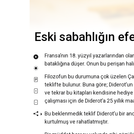
Eski sabahlığın ef
Fransa’nın 18. yüzyıl yazarlarından ol
bataklığına düşer. Onun bu perişan hali
Filozofun bu durumuna çok üzelen Çari
teklifte bulunur. Buna göre; Diderot’u
ve tekrar bu kitapları kendisine hediy
çalışması için de Diderot’a 25 yıllık m
Bu beklenmedik teklif Diderot’u bir a
kurtulmuş ve rahatlatmıştır.