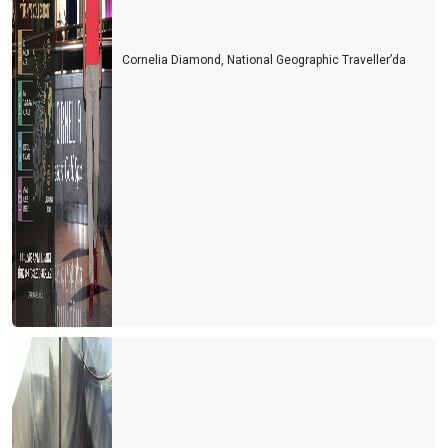
Zamanın durduğu şehir Yalvaç
Kriz anlarında karar alma sanatı
Cornelia Diamond, National Geographic Traveller’da
İnsanın en az üç alternatifi olmalı
Taksiler ve şehrin imajı
Hayat seçtiğiniz kadındır
600 Dolar nereye gitti?
Paylaşım ekonomisi ve yeni bir satış stratejisi önerisi
Turizm ve Otelcilik Düzenleme ve Denetleme Kurumu (TODDK)
Yeni tesisler yönetmeliği
Ah şu biz çılgın Türkler!
Seçim paradoksu ve karar verme zorluğu
Vanilyalı dondurma ve Pontıac