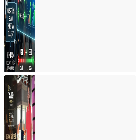
Umut (beklenti) teorisi
BAKIŞ AÇISI
Oynatmaya az kaldı
Müşteri memnuniyeti hakkında 7 ilginç gerçek
4. Uluslararası Gastronomi Kongresi
Entellektüel olmak
Dünyada değişmesi gereken 50 gerçek
Spor turizmi ve Antalya
HOP ON, HOP OFF (İNDİ-BİNDİ) OTOBÜSLER
SAĞLIK TURİZMİ ATEŞELİĞİ
Gastrofizik