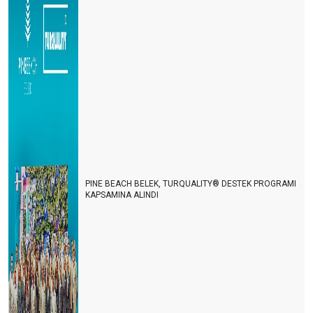
Hamam böceği teorisi
Yaratıcı şehirler ve Antalya
Yalın yönetim ya da Dabbawala
Tarih olmak yada tarih yazmak
Kırık cam sendromu
4 mahalleli kasaba
Online yorum siteleri
PINE BEACH BELEK, TURQUALITY® DESTEK PROGRAMI
EXPO alani için alternatif öneri
KAPSAMINA ALINDI
Dikkat Z kuşağı geliyor
anti turizm -2
Anti turizm
EXPO 2016 alanı