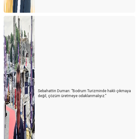
Türkiye'de bir ilk
TURİZM STRATEJİ VE ARAŞTIRMA MERKEZİ (TURSAM)
YAKIN GELECEKTE BİZİ BEKLEYEN BÜYÜK TEHLİKE
TURİZM MESLEK YASASI
YENİ NORMAL, NÖROLİNK VEYA NÖROTATİL
SİNEK MİSİN ARI MI?
SALDA MI, MARS MI?kolay
Sebahattin Duman: ‘’Bodrum Turizminde haklı çıkmaya
Ne olacak şimdi?
değil, çözüm üretmeye odaklanmalıyız."
Deli miyiz, yoksa akıllı mı?
Ya ikinci dalga olursa!
Yeni sertifika kriterlerinde neler var?