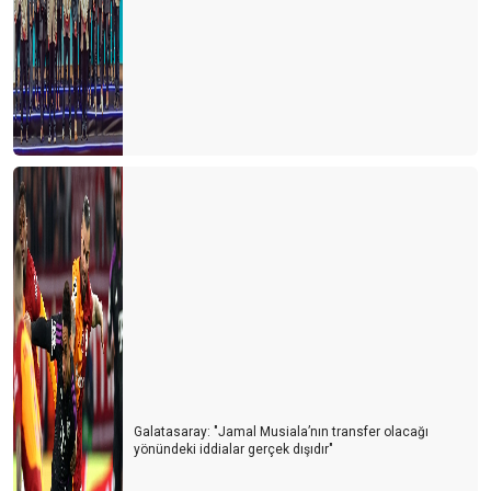
Çinli Düşünür Lao Tzu’nun Öyküsü
Ponpon kız (Amigo) etkisi
Kral çıplak
Bir otelin kalitesiz olduğunu gösteren detaylar
Kuantum siçrama
Atların kıç kenarları...
B.ktan işler...
Turizm mühendisliği
Galatasaray: "Jamal Musiala’nın transfer olacağı
yönündeki iddialar gerçek dışıdır"