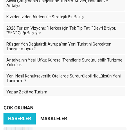
Sıcak Çatışmanın Gölgesinde Turizm: Krizler, Fırsatlar ve
Antalya
Kızıldeniz’den Akdeniz’e Stratejik Bir Bakış:
2026 Turizm Vizyonu: "Herkes İçin Tek Tip Tatil" Devri Bitiyor,
"SEN" Çağı Başlıyor
Rüzgar Yön Değiştirdi: Avrupa’nın Yeni Turistini Gerçekten
Tanıyor muyuz?
Antalya'nın Yeşil Ufku: Küresel Trendlerle Sürdürülebilir Turizme
Yolculuk
Yeni Nesil Konukseverlik: Otellerde Sürdürülebilirlik Lüksün Yeni
Tanımı mı?
Yapay Zekâ ve Turizm
2024 Turizm Sezonunu Uğurlarken…
ÇOK OKUNAN
Dijital Sürdürülebilirlik: Teknolojinin Geleceği İçin Yeni Bir
HABERLER
MAKALELER
Yaklaşım