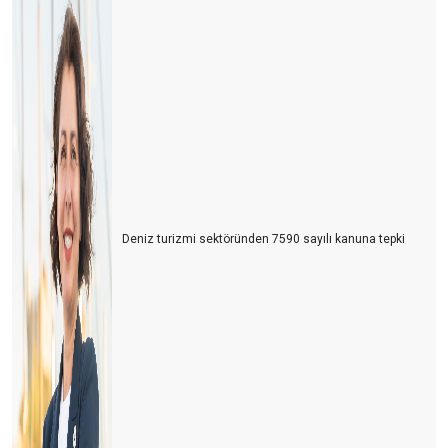
OTELLERDE SÜRDÜRÜLEBİLİRLİK
Tarsus Turizm Çalıştayı
GORDION ANTİK KENTİ VE FRIG BAŞLIĞI
Yanan Ormanlar, Küresel Isınma ve İklim Değişikliği
Yeni bir turizm akımı: Tripster
Yeni Sürdürülebilir Turizm Programı ve GSTC
Geliyor gelmekte olan ..!
Deniz turizmi sektöründen 7590 sayılı kanuna tepki
DIGITOURISM
TURİZMİ BEKLEYEN BİR BAŞKA TEHLİKE
YA ÇARESİZSİNİZ, YA DA ÇARE SİZSİNİZ…
PERSONEL LOJMANI MI, MÜLTECİ KAMPI MI?
YAŞANAN PERSONEL SORUNU VE ÇÖZÜM ÖNERİLERİ