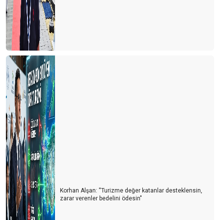
Korona virüs için otellerde alınması gereken tedbirler
Krizden çıkmak için neler yapmalıyız?
Dünya’nın çivisi veya komplo teorileri
Yeni bir iş modeli Crowdsourcıng
Bir kırmızı ataç ile bir ev alınabilir mi?
Ateş karıncaları yada Türk turizmi
Krizler gerçekten fırsat mı?
Gelecek de bir gün gelecek
Küresel ısınma ve turizme etkileri
2020'deki Sosyal Medya Trendleri
Korhan Alşan: ''Turizme değer katanlar desteklensin,
Gruen etkisi ya da insanları yönlendirme sanatı
zarar verenler bedelini ödesin"
1 Dolara otel