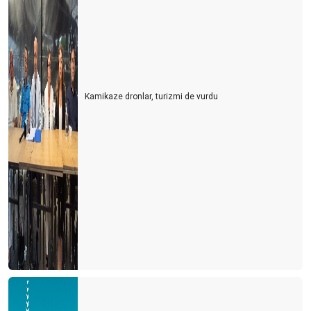
Siz de havlunuzu evinizden getirenlerden misiniz?
Türkler Antalya’ya gelsin mi?
Türkiye’nin Maldivleri Salda gölü
Kamikaze dronlar, turizmi de vurdu
Fazla gıda ve POYD
Baltanızı bilemeyi unutmayın
GÖZLER KALBİN AYNASI MI?
Kaçıncı sınıf yöneticisiniz?
En iyi mesleklerin %60’i henüz keşfedilmedi
“80’e 20” Kuralı
Bana yalan söyle
Eski sabahlığın efendisi olmak