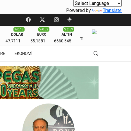
Powered by
Translate
% 0.18
% 0.32
% 2.59
DOLAR
EURO
ALTIN
℃
47.7111
55.1881
6660.545
VRE
EKONOMİ