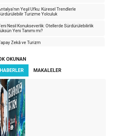
ntalya'nın Yeşil Ufku: Küresel Trendlerle
ürdürülebilir Turizme Yolculuk
eni Nesil Konukseverlik: Otellerde Sürdürülebilirlik
üksün Yeni Tanımı mı?
Yapay Zekâ ve Turizm
2024 Turizm Sezonunu Uğurlarken…
OK OKUNAN
ijital Sürdürülebilirlik: Teknolojinin Geleceği İçin Yeni
HABERLER
MAKALELER
ir Yaklaşım
OTELLERDE SÜRDÜRÜLEBİLİRLİK
arsus Turizm Çalıştayı
GORDION ANTİK KENTİ VE FRIG BAŞLIĞI
anan Ormanlar, Küresel Isınma ve İklim Değişikliği
eni bir turizm akımı: Tripster