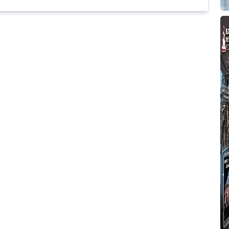
H
6
P
T
Y
A
S
V
S
T
T