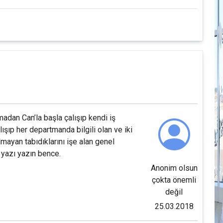
M
4
E
D
S
madan Can’la başla çalışıp kendi iş
ışıp her departmanda bilgili olan ve iki
olmayan tabıdıklarını işe alan genel
G
 yazı yazın bence.
Z
Anonim olsun
çokta önemli
K
değil
İ
25.03.2018
T