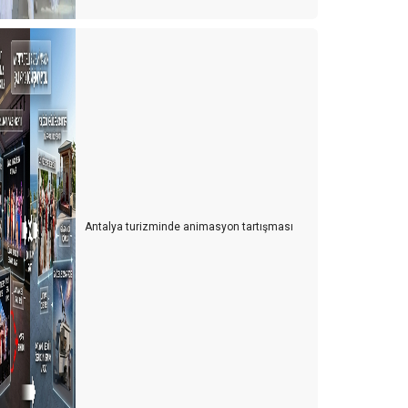
ayat seçtiğiniz kadındır
00 Dolar nereye gitti?
aylaşım ekonomisi ve yeni bir satış stratejisi önerisi
urizm ve Otelcilik Düzenleme ve Denetleme Kurumu
(TODDK)
eni tesisler yönetmeliği
h şu biz çılgın Türkler!
Antalya turizminde animasyon tartışması
eçim paradoksu ve karar verme zorluğu
anilyalı dondurma ve Pontıac
iz de havlunuzu evinizden getirenlerden misiniz?
ürkler Antalya’ya gelsin mi?
ürkiye’nin Maldivleri Salda gölü