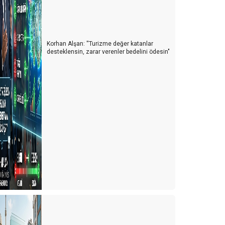
ChatGPT ve KONAKLAMA SEKTÖRÜ
eni Sürdürülebilir Turizm Programı ve GSTC
Korhan Alşan: ''Turizme değer katanlar
eliyor gelmekte olan ..!
desteklensin, zarar verenler bedelini ödesin"
DIGITOURISM
TURİZMİ BEKLEYEN BİR BAŞKA TEHLİKE
YA ÇARESİZSİNİZ, YA DA ÇARE SİZSİNİZ…
PERSONEL LOJMANI MI, MÜLTECİ KAMPI MI?
YAŞANAN PERSONEL SORUNU VE ÇÖZÜM ÖNERİLERİ
ürkiye'de bir ilk
TURİZM STRATEJİ VE ARAŞTIRMA MERKEZİ
(TURSAM)
YAKIN GELECEKTE BİZİ BEKLEYEN BÜYÜK TEHLİKE