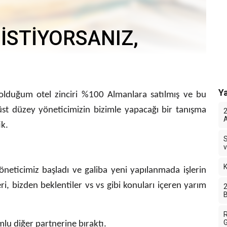
İSTİYORSANIZ,
Ya
ş olduğum otel zinciri %100 Almanlara satılmış ve bu
 üst düzey yöneticimizin bizimle yapacağı bir tanışma
2
A
ik.
S
v
K
neticimiz başladı ve galiba yeni yapılanmada işlerin
eri, bizden beklentiler vs vs gibi konuları içeren yarım
2
B
R
u diğer partnerine bıraktı.