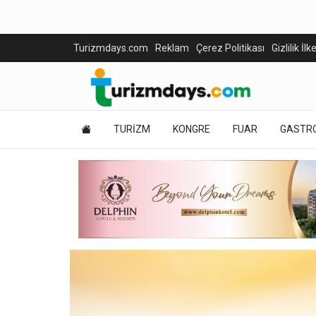
Turizmdays.com
Reklam
Çerez Politikası
Gizlilik İlk
TURİZM
KONGRE
FUAR
GASTR