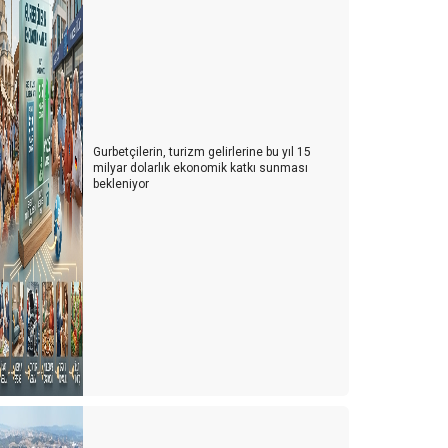
TURİZM MESLEK YASASI
YENİ NORMAL, NÖROLİNK VEYA NÖROTATİL
İNEK MİSİN ARI MI?
SALDA MI, MARS MI?kolay
Gurbetçilerin, turizm gelirlerine bu yıl 15
milyar dolarlık ekonomik katkı sunması
e olacak şimdi?
bekleniyor
eli miyiz, yoksa akıllı mı?
a ikinci dalga olursa!
eni sertifika kriterlerinde neler var?
orona virüs için otellerde alınması gereken tedbirler
rizden çıkmak için neler yapmalıyız?
ünya’nın çivisi veya komplo teorileri
eni bir iş modeli Crowdsourcıng