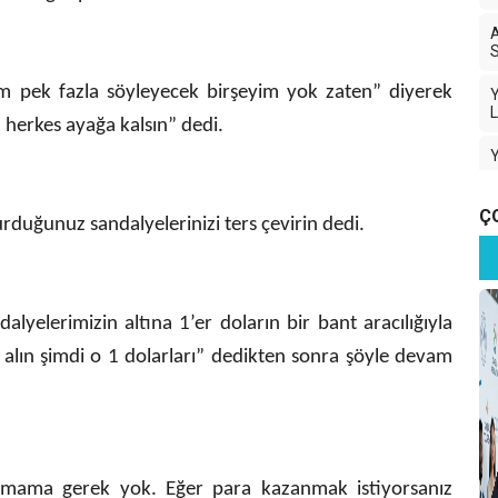
A
S
im pek fazla söyleyecek birşeyim yok zaten” diyerek
Y
L
 herkes ayağa kalsın” dedi.
Ç
rduğunuz sandalyelerinizi ters çevirin dedi.
D
B
alyelerimizin altına 1’er doların bir bant aracılığıyla
T
 alın şimdi o 1 dolarları” dedikten sonra şöyle devam
Y
Y
mama gerek yok. Eğer para kazanmak istiyorsanız