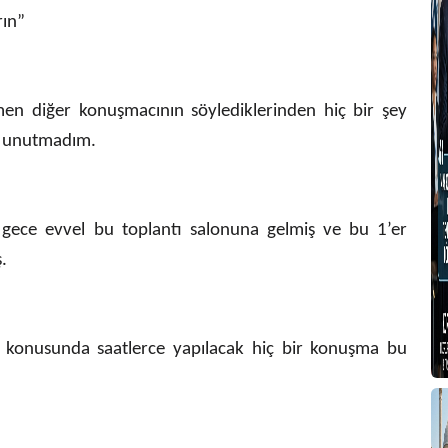
rın”
Y
G
en diğer konuşmacının söylediklerinden hiç bir şey
ç unutmadım.
 gece evvel bu toplantı salonuna gelmiş ve bu 1’er
.
T
ri konusunda saatlerce yapılacak hiç bir konuşma bu