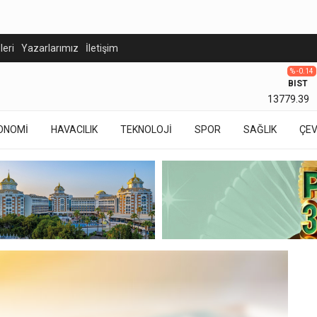
eleri
Yazarlarımız
İletişim
% -0.14
BIST
13779.39
ONOMİ
HAVACILIK
TEKNOLOJİ
SPOR
SAĞLIK
ÇE