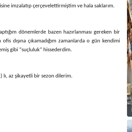
isine imzalatıp çerçevelettirmiştim ve hala saklarım.
S
yaptığım dönemlerde bazen hazırlanması gereken bir
a ofis dışına çıkamadığım zamanlarda o gün kendimi
miş gibi “suçluluk” hissederdim.
N
D
Y
 lı, az şikayetli bir sezon dilerim.
Y
K
K
D
Y