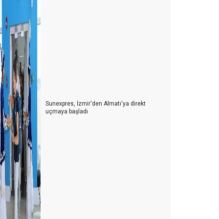
üşteri memnuniyeti hakkında 7 ilginç gerçek
. Uluslararası Gastronomi Kongresi
ntellektüel olmak
ünyada değişmesi gereken 50 gerçek
por turizmi ve Antalya
Sunexpres, İzmir'den Almatı'ya direkt
HOP ON, HOP OFF (İNDİ-BİNDİ) OTOBÜSLER
uçmaya başladı
SAĞLIK TURİZMİ ATEŞELİĞİ
astrofizik
amanın durduğu şehir Yalvaç
riz anlarında karar alma sanatı
nsanın en az üç alternatifi olmalı
aksiler ve şehrin imajı