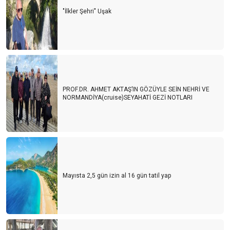
"İlkler Şehri" Uşak
PROF.DR. AHMET AKTAŞ’IN GÖZÜYLE SEİN NEHRİ VE
NORMANDİYA(cruise)SEYAHATİ GEZİ NOTLARI
Mayısta 2,5 gün izin al 16 gün tatil yap