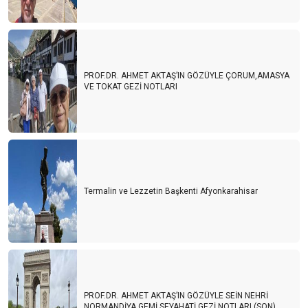
PROF.DR. AHMET AKTAŞ’IN GÖZÜYLE ÇORUM,AMASYA
VE TOKAT GEZİ NOTLARI
Termalin ve Lezzetin Başkenti Afyonkarahisar
PROF.DR. AHMET AKTAŞ’IN GÖZÜYLE SEİN NEHRİ
NORMANDİYA GEMİ SEYAHATİ GEZİ NOTLARI (SON)