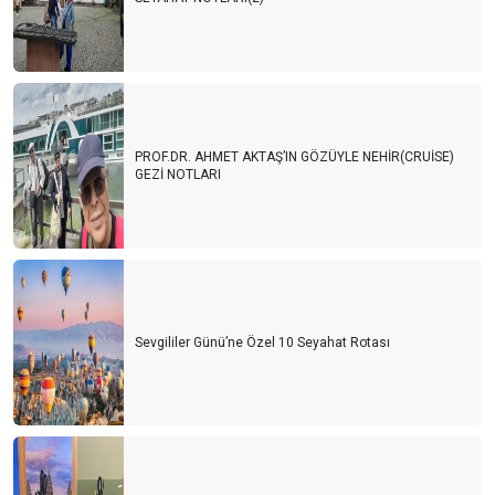
PROF.DR. AHMET AKTAŞ’IN GÖZÜYLE NEHİR(CRUİSE)
GEZİ NOTLARI
Sevgililer Günü’ne Özel 10 Seyahat Rotası