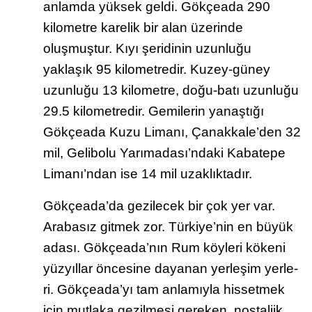
anlamda yüksek geldi. Gökçeada 290
kilometre karelik bir alan üzerinde
oluşmuştur. Kıyı şeridinin uzunluğu
yaklaşık 95 kilometredir. Kuzey-güney
uzunluğu 13 kilometre, doğu-batı uzunluğu
29.5 kilometredir. Gemilerin yanaştığı
Gökçeada Kuzu Limanı, Çanakkale’den 32
mil, Gelibolu Yarımadası’ndaki Kabatepe
Limanı’ndan ise 14 mil uzaklıktadır.
Gökçeada’da gezilecek bir çok yer var.
Arabasız gitmek zor. Türkiye’nin en büyük
adası. Gök­çea­da’nın Rum köy­le­ri kö­ke­ni
yüz­yıl­lar ön­ce­si­ne da­ya­nan yer­le­şim yer­le­
ri. Gök­çea­da’yı tam an­la­mıy­la his­set­mek
için mut­la­ka ge­zil­me­si ge­re­ken, nos­tal­jik