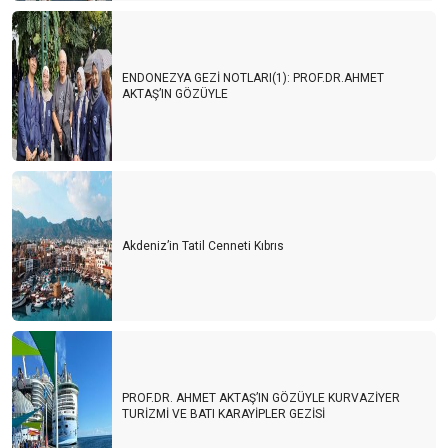
ENDONEZYA GEZİ NOTLARI(1): PROF.DR.AHMET
AKTAŞ’IN GÖZÜYLE
Akdeniz’in Tatil Cenneti Kıbrıs
PROF.DR. AHMET AKTAŞ’IN GÖZÜYLE KURVAZİYER
TURİZMİ VE BATI KARAYİPLER GEZİSİ