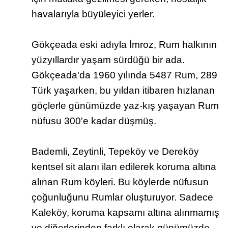
ha­va­la­rıy­la bü­yü­le­yi­ci yer­ler.
Gökçeada eski adıyla İmroz, Rum halkının
yüzyıllardır yaşam sürdüğü bir ada.
Gökçeada'da 1960 yılında 5487 Rum, 289
Türk yaşarken, bu yıldan itibaren hızlanan
göçlerle günümüzde yaz-kış yaşayan Rum
nüfusu 300'e kadar düşmüş.
Bademli, Zeytinli, Tepeköy ve Dereköy
kentsel sit alanı ilan edilerek koruma altına
alınan Rum köyleri. Bu köylerde nüfusun
çoğunluğunu Rumlar oluşturuyor. Sa­de­ce
Ka­le­köy, ko­ru­ma kap­sa­mı al­tı­na alın­ma­mış
ve di­ğer­le­rin­den fark­lı ola­rak günümüzde