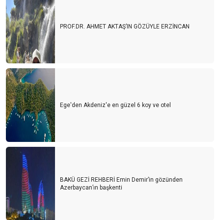
PROF.DR. AHMET AKTAŞ’IN GÖZÜYLE ERZİNCAN
Ege'den Akdeniz'e en güzel 6 koy ve otel
BAKÜ GEZİ REHBERİ Emin Demir’in gözünden
Azerbaycan’ın başkenti