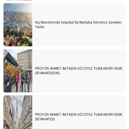
Kış Mevsiminde İstanbul'da Mutlaka Gitmeniz Gereken
Yerler
PROF.DR.AHMET AKTAŞ’IN GÖZÜYLE TUNA NEHRİ GEMİ
SEYAHATİ(SON)
PROF.DR.AHMET AKTAŞ’IN GÖZÜYLE TUNA NEHRİ GEMİ
SEYAHATİ(3)