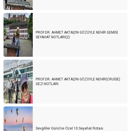
PROF.DR. AHMET AKTAŞ’IN GÖZÜYLE NEHİR GEMİSİ
SEYAHAT NOTLARI(2)
PROF.DR. AHMET AKTAŞ’IN GÖZÜYLE NEHİR(CRUİSE)
GEZİ NOTLARI
Sevgililer Günü’ne Özel 10 Seyahat Rotası