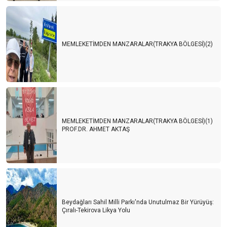
MEMLEKETİMDEN MANZARALAR(TRAKYA BÖLGESİ)(2)
MEMLEKETİMDEN MANZARALAR(TRAKYA BÖLGESİ)(1)
PROF.DR. AHMET AKTAŞ
Beydağları Sahil Milli Parkı'nda Unutulmaz Bir Yürüyüş:
Çıralı-Tekirova Likya Yolu