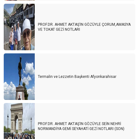
PROF.DR. AHMET AKTAŞ’IN GÖZÜYLE ÇORUM,AMASYA
VE TOKAT GEZİ NOTLARI
Termalin ve Lezzetin Başkenti Afyonkarahisar
PROF.DR. AHMET AKTAŞ’IN GÖZÜYLE SEİN NEHRİ
NORMANDİYA GEMİ SEYAHATİ GEZİ NOTLARI (SON)