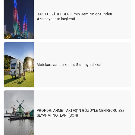
BAKÜ GEZİ REHBERİ Emin Demir’in gözünden
Azerbaycan’ın başkenti
Motokaravan alırken bu 5 detaya dikkat
PROF.DR. AHMET AKTAŞ’IN GÖZÜYLE NEHİR(CRUİSE)
SEYAHAT NOTLARI (SON)