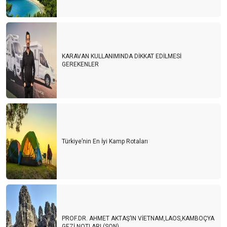
KARAVAN KULLANIMINDA DİKKAT EDİLMESİ
GEREKENLER
Türkiye’nin En İyi Kamp Rotaları
PROF.DR. AHMET AKTAŞ’IN VİETNAM,LAOS,KAMBOÇYA
GEZİ NOTLARI (SON)