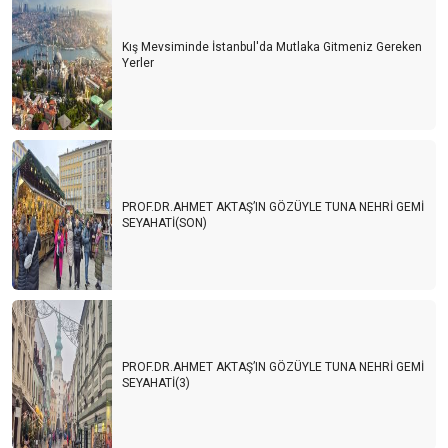
Kış Mevsiminde İstanbul'da Mutlaka Gitmeniz Gereken
Yerler
PROF.DR.AHMET AKTAŞ’IN GÖZÜYLE TUNA NEHRİ GEMİ
SEYAHATİ(SON)
PROF.DR.AHMET AKTAŞ’IN GÖZÜYLE TUNA NEHRİ GEMİ
SEYAHATİ(3)