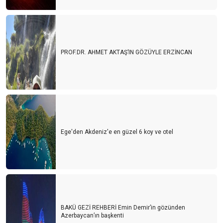
PROF.DR. AHMET AKTAŞ’IN GÖZÜYLE ERZİNCAN
Ege'den Akdeniz'e en güzel 6 koy ve otel
BAKÜ GEZİ REHBERİ Emin Demir’in gözünden
Azerbaycan’ın başkenti