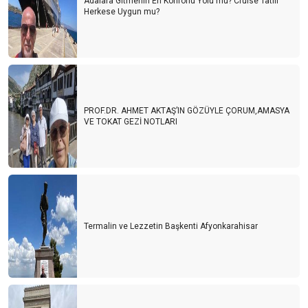
Adalara Gitmenin En Konforlu Yolu mu? Cruise Tatili
Herkese Uygun mu?
PROF.DR. AHMET AKTAŞ’IN GÖZÜYLE ÇORUM,AMASYA
VE TOKAT GEZİ NOTLARI
Termalin ve Lezzetin Başkenti Afyonkarahisar