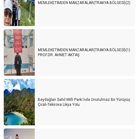
MEMLEKETİMDEN MANZARALAR(TRAKYA BÖLGESİ)(2)
MEMLEKETİMDEN MANZARALAR(TRAKYA BÖLGESİ)(1)
PROF.DR. AHMET AKTAŞ
Beydağları Sahil Milli Parkı'nda Unutulmaz Bir Yürüyüş:
Çıralı-Tekirova Likya Yolu