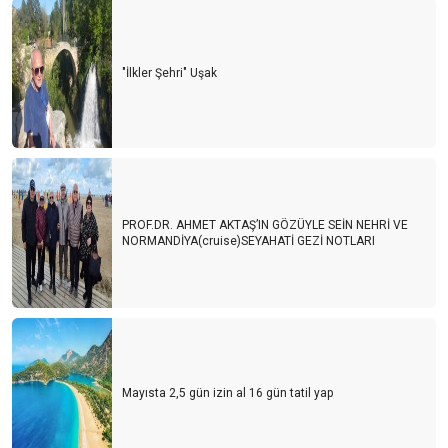
"İlkler Şehri" Uşak
PROF.DR. AHMET AKTAŞ’IN GÖZÜYLE SEİN NEHRİ VE
NORMANDİYA(cruise)SEYAHATİ GEZİ NOTLARI
Mayısta 2,5 gün izin al 16 gün tatil yap