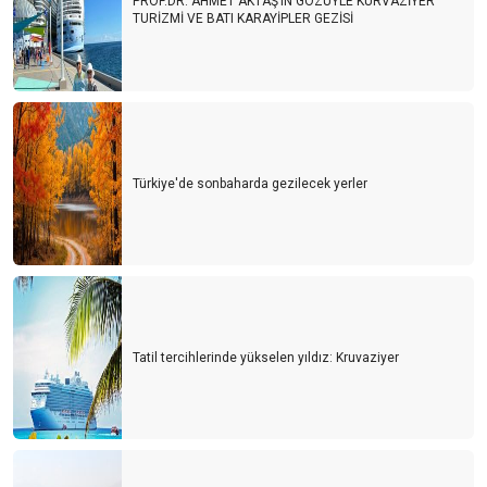
PROF.DR. AHMET AKTAŞ’IN GÖZÜYLE KURVAZİYER
TURİZMİ VE BATI KARAYİPLER GEZİSİ
Türkiye'de sonbaharda gezilecek yerler
Tatil tercihlerinde yükselen yıldız: Kruvaziyer