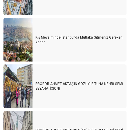
Kış Mevsiminde İstanbul'da Mutlaka Gitmeniz Gereken
Yerler
PROF.DR.AHMET AKTAŞ’IN GÖZÜYLE TUNA NEHRİ GEMİ
SEYAHATİ(SON)