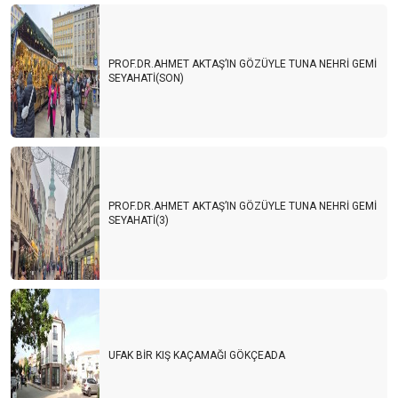
PROF.DR.AHMET AKTAŞ’IN GÖZÜYLE TUNA NEHRİ GEMİ
SEYAHATİ(SON)
PROF.DR.AHMET AKTAŞ’IN GÖZÜYLE TUNA NEHRİ GEMİ
SEYAHATİ(3)
UFAK BİR KIŞ KAÇAMAĞI GÖKÇEADA