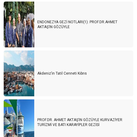
ENDONEZYA GEZİ NOTLARI(1): PROF.DR.AHMET
AKTAŞ’IN GÖZÜYLE
Akdeniz’in Tatil Cenneti Kıbrıs
PROF.DR. AHMET AKTAŞ’IN GÖZÜYLE KURVAZİYER
TURİZMİ VE BATI KARAYİPLER GEZİSİ