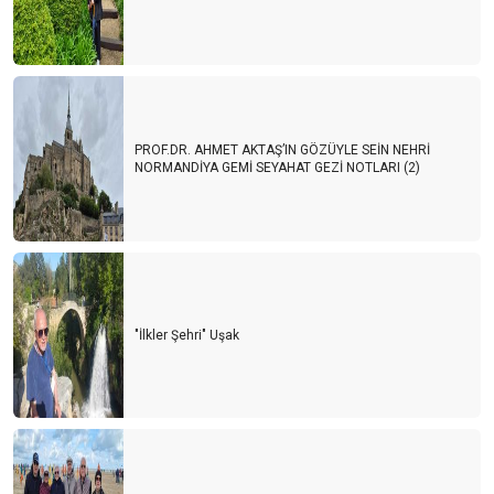
PROF.DR. AHMET AKTAŞ’IN GÖZÜYLE SEİN NEHRİ
NORMANDİYA GEMİ SEYAHAT GEZİ NOTLARI (2)
"İlkler Şehri" Uşak