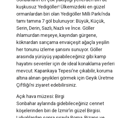
kuşkusuz Yedigöller! Ülkemizdeki en güzel
ormanlardan biri olan Yedigöller Milli Parkı’nda
tamı tamına 7 göl bulunuyor: Büyük, Küçük,
Serin, Derin, Sazlı, Nazlı ve İnce. Göller
ıhlamurdan meşeye, kayından gürgene,
köknardan sarıçama envaiçeşit ağaçla yeşilin
her tonunu izleme şansını sunuyor. Göller
arasında yürüyüş yapabileceğiniz gibi kamp
hayatını sevenler için de ideal konaklama yerleri
mevcut. Kapankaya Tepesi’ne çıkabilir, koruma
altına alınan geyikleri görmek için Geyik Üretme
Çiftliği’ni ziyaret edebilirsiniz.
Açık hava müzesi: Birgi
Sonbahar aylarında gidebileceğiniz cennet
köşelerinden biri de İzmir’in güzel Birgisi.
Lidyalılardan sonra sırayla Roma, Bizans ve