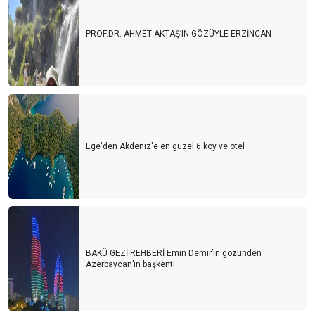
PROF.DR. AHMET AKTAŞ’IN GÖZÜYLE ERZİNCAN
Ege'den Akdeniz'e en güzel 6 koy ve otel
BAKÜ GEZİ REHBERİ Emin Demir’in gözünden
Azerbaycan’ın başkenti