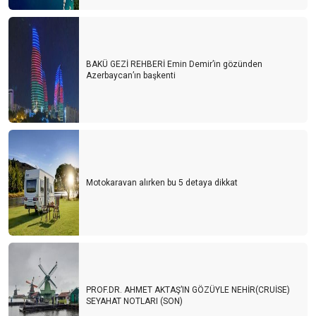
BAKÜ GEZİ REHBERİ Emin Demir’in gözünden
Azerbaycan’ın başkenti
Motokaravan alırken bu 5 detaya dikkat
PROF.DR. AHMET AKTAŞ’IN GÖZÜYLE NEHİR(CRUİSE)
SEYAHAT NOTLARI (SON)