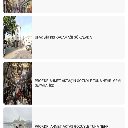
UFAK BİR KIŞ KAÇAMAĞI GÖKÇEADA
PROF.DR.AHMET AKTAŞ’IN GÖZÜYLE TUNA NEHRİ GEMİ
SEYAHATİ(2)
PROF.DR. AHMET AKTAŞ GÖZÜYLE TUNA NEHRİ