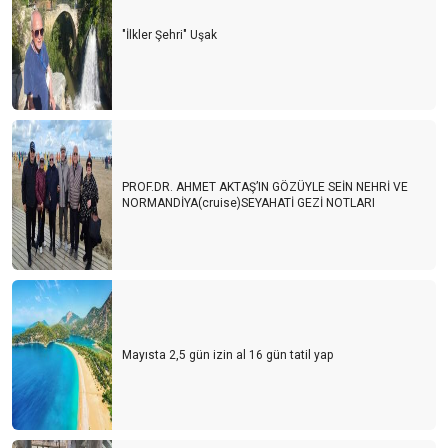
"İlkler Şehri" Uşak
PROF.DR. AHMET AKTAŞ’IN GÖZÜYLE SEİN NEHRİ VE
NORMANDİYA(cruise)SEYAHATİ GEZİ NOTLARI
Mayısta 2,5 gün izin al 16 gün tatil yap