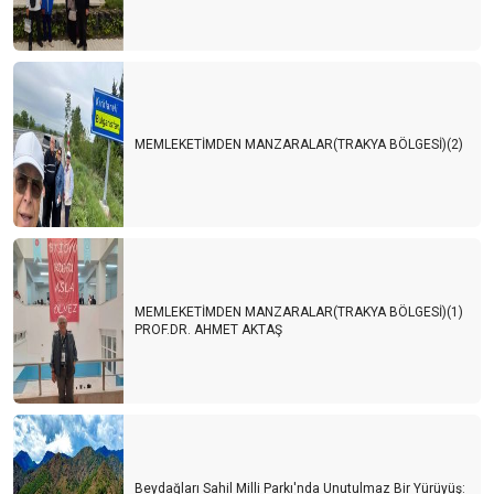
MEMLEKETİMDEN MANZARALAR(TRAKYA BÖLGESİ)(2)
MEMLEKETİMDEN MANZARALAR(TRAKYA BÖLGESİ)(1)
PROF.DR. AHMET AKTAŞ
Beydağları Sahil Milli Parkı'nda Unutulmaz Bir Yürüyüş: