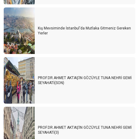
Kış Mevsiminde İstanbul'da Mutlaka Gitmeniz Gereken
Yerler
PROF.DR.AHMET AKTAŞ’IN GÖZÜYLE TUNA NEHRİ GEMİ
SEYAHATİ(SON)
PROF.DR.AHMET AKTAŞ’IN GÖZÜYLE TUNA NEHRİ GEMİ
SEYAHATİ(3)