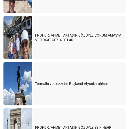
PROF.DR. AHMET AKTAŞ’IN GÖZÜYLE ÇORUM,AMASYA
VE TOKAT GEZİ NOTLARI
Termalin ve Lezzetin Başkenti Afyonkarahisar
PROF.DR. AHMET AKTAŞ’IN GÖZÜYLE SEİN NEHRİ