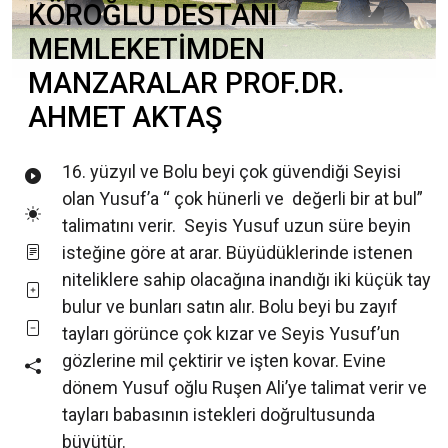
KÖROĞLU DESTANI
MEMLEKETİMDEN
MANZARALAR PROF.DR.
AHMET AKTAŞ
16. yüzyıl ve Bolu beyi çok güvendiği Seyisi
olan Yusuf’a “ çok hünerli ve değerli bir at bul”
talimatını verir. Seyis Yusuf uzun süre beyin
isteğine göre at arar. Büyüdüklerinde istenen
niteliklere sahip olacağına inandığı iki küçük tay
bulur ve bunları satın alır. Bolu beyi bu zayıf
tayları görünce çok kızar ve Seyis Yusuf’un
gözlerine mil çektirir ve işten kovar. Evine
dönem Yusuf oğlu Ruşen Ali’ye talimat verir ve
tayları babasının istekleri doğrultusunda
büyütür.