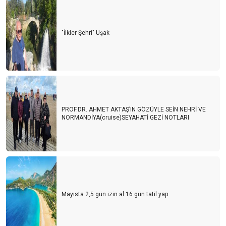
"İlkler Şehri" Uşak
PROF.DR. AHMET AKTAŞ’IN GÖZÜYLE SEİN NEHRİ VE
NORMANDİYA(cruise)SEYAHATİ GEZİ NOTLARI
Mayısta 2,5 gün izin al 16 gün tatil yap