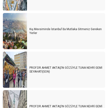
Kış Mevsiminde İstanbul'da Mutlaka Gitmeniz Gereken
Yerler
PROF.DR.AHMET AKTAŞ’IN GÖZÜYLE TUNA NEHRİ GEMİ
SEYAHATİ(SON)
PROF.DR.AHMET AKTAŞ’IN GÖZÜYLE TUNA NEHRİ GEMİ