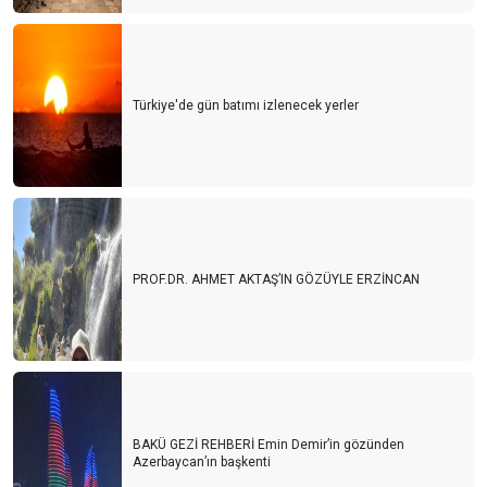
Türkiye'de gün batımı izlenecek yerler
PROF.DR. AHMET AKTAŞ’IN GÖZÜYLE ERZİNCAN
BAKÜ GEZİ REHBERİ Emin Demir’in gözünden
Azerbaycan’ın başkenti