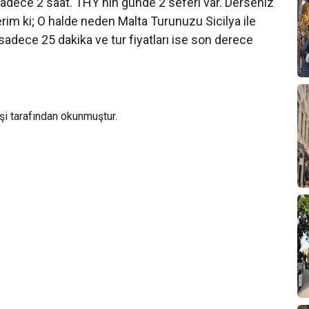
sadece 2 saat. THY'nın günde 2 seferi var. Derseniz
derim ki; O halde neden Malta Turunuzu Sicilya ile
sadece 25 dakika ve tur fiyatları ise son derece
şi tarafından okunmuştur.