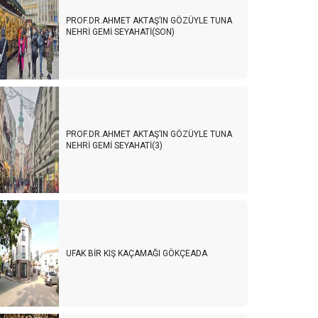
PROF.DR.AHMET AKTAŞ’IN GÖZÜYLE TUNA
NEHRİ GEMİ SEYAHATİ(SON)
PROF.DR.AHMET AKTAŞ’IN GÖZÜYLE TUNA
NEHRİ GEMİ SEYAHATİ(3)
UFAK BİR KIŞ KAÇAMAĞI GÖKÇEADA