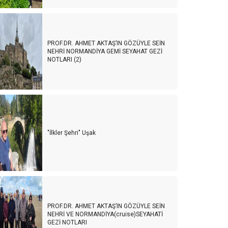
PROF.DR. AHMET AKTAŞ’IN GÖZÜYLE SEİN
NEHRİ NORMANDİYA GEMİ SEYAHAT GEZİ
NOTLARI (2)
"İlkler Şehri" Uşak
PROF.DR. AHMET AKTAŞ’IN GÖZÜYLE SEİN
NEHRİ VE NORMANDİYA(cruise)SEYAHATİ
GEZİ NOTLARI