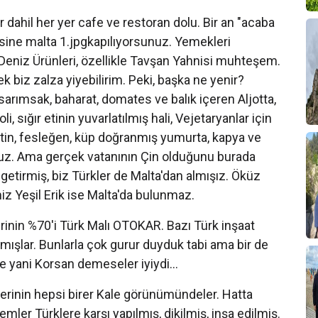
ahil her yer cafe ve restoran dolu. Bir an "acaba
sine malta 1.jpgkapılıyorsunuz. Yemekleri
 Deniz Ürünleri, özellikle Tavşan Yahnisi muhteşem.
 biz zalza yiyebilirim. Peki, başka ne yenir?
sarımsak, baharat, domates ve balık içeren Aljotta,
i, sığır etinin yuvarlatılmış hali, Vejetaryanlar için
tin, fesleğen, küp doğranmış yumurta, kapya ve
oruz. Ama gerçek vatanının Çin olduğunu burada
getirmiş, biz Türkler de Malta'dan almışız. Öküz
iz Yeşil Erik ise Malta'da bulunmaz.
in %70'i Türk Malı OTOKAR. Bazı Türk inşaat
almışlar. Bunlarla çok gurur duyduk tabi ama bir de
te yani Korsan demeseler iyiydi...
erinin hepsi birer Kale görünümündeler. Hatta
mler Türklere karşı yapılmış, dikilmiş, inşa edilmiş.