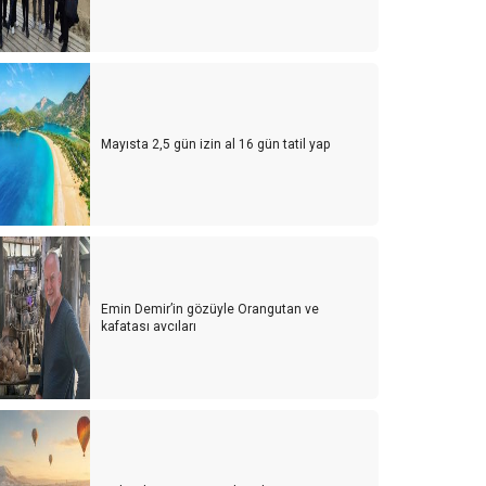
Mayısta 2,5 gün izin al 16 gün tatil yap
Emin Demir’in gözüyle Orangutan ve
kafatası avcıları