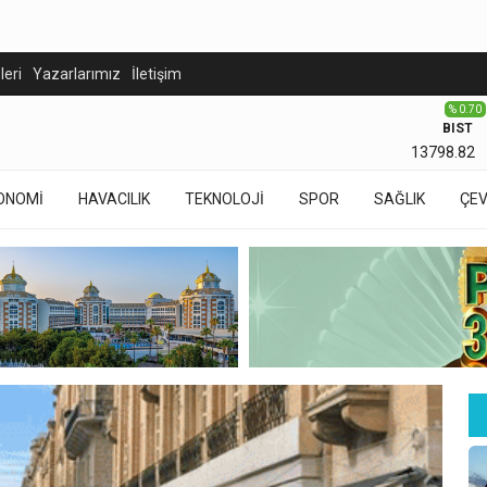
eleri
Yazarlarımız
İletişim
% 0.70
BIST
13798.82
ONOMİ
HAVACILIK
TEKNOLOJİ
SPOR
SAĞLIK
ÇE