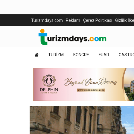
Turizmdays.com
Reklam
Çerez Politikası
Gizlilik İlk
TURİZM
KONGRE
FUAR
GASTR