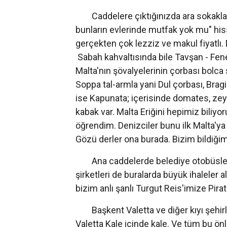
Caddelere çıktığınızda ara sokaklar d
bunların evlerinde mutfak yok mu" his
gerçekten çok lezziz ve makul fiyatlı.
Sabah kahvaltısında bile Tavşan - Fenek
Malta'nın şövalyelerinin çorbası bolca 
Soppa tal-armla yani Dul çorbası, Bragiol
ise Kapunata; içerisinde domates, zey
kabak var. Malta Eriğini hepimiz biliy
öğrendim. Denizciler bunu ilk Malta'ya 
Gözü derler ona burada. Bizim bildiğim
Ana caddelerde belediye otobüslerin
şirketleri de buralarda büyük ihaleler 
bizim anlı şanlı Turgut Reis'imize Pira
Başkent Valetta ve diğer kıyı şehirl
Valetta Kale içinde kale. Ve tüm bu önle