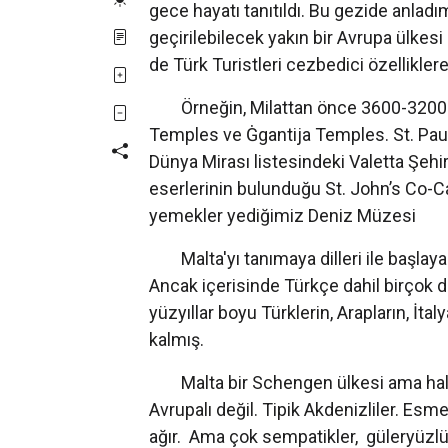
gece hayatı tanıtıldı. Bu gezide anlad
geçirilebilecek yakın bir Avrupa ülkesi 
de Türk Turistleri cezbedici özelliklere
Örneğin, Milattan önce 3600-3200 yıl
Temples ve Ġgantija Temples. St. Pau
Dünya Mirası listesindeki Valetta Şehi
eserlerinin bulunduğu St. John’s Co-C
yemekler yediğimiz Deniz Müzesi
Malta'yı tanımaya dilleri ile başlayal
Ancak içerisinde Türkçe dahil birçok d
yüzyıllar boyu Türklerin, Arapların, İtaly
kalmış.
Malta bir Schengen ülkesi ama halkı
Avrupalı değil. Tipik Akdenizliler. Esmer
ağır. Ama çok sempatikler, güleryüzl