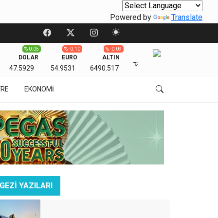
Powered by
Translate
% 0.05
% -0.10
% -0.09
DOLAR
EURO
ALTIN
℃
47.5929
54.9531
6490.517
VRE
EKONOMİ
GEZİ YAZILARI