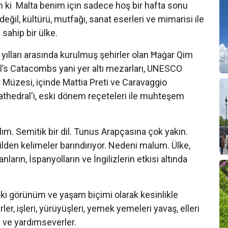
ım ki Malta benim için sadece hoş bir hafta sonu
değil, kültürü, mutfağı, sanat eserleri ve mimarisi ile
 sahip bir ülke.
ları arasında kurulmuş şehirler olan Ħaġar Qim
l’s Catacombs yani yer altı mezarları, UNESCO
r Müzesi, içinde Mattia Preti ve Caravaggio
athedral'i, eski dönem reçeteleri ile muhteşem
ım. Semitik bir dil. Tunus Arapçasına çok yakın.
ilden kelimeler barındırıyor. Nedeni malum. Ülke,
anların, İspanyolların ve İngilizlerin etkisi altında
 görünüm ve yaşam biçimi olarak kesinlikle
ler, işleri, yürüyüşleri, yemek yemeleri yavaş, elleri
ü ve yardımseverler.