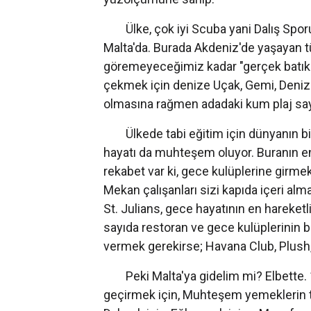
Ülke, çok iyi Scuba yani Dalış Sporu 
Malta'da. Burada Akdeniz'de yaşayan tü
göremeyeceğimiz kadar "gerçek batık" 
çekmek için denize Uçak, Gemi, Denizalt
olmasına rağmen adadaki kum plaj sayı
Ülkede tabi eğitim için dünyanın bi
hayatı da muhteşem oluyor. Buranın en
rekabet var ki, gece kulüplerine girm
Mekan çalışanları sizi kapıda içeri alm
St. Julians, gece hayatının en hareketli
sayıda restoran ve gece kulüplerinin b
vermek gerekirse; Havana Club, Plush,
Peki Malta'ya gidelim mi? Elbette. 12
geçirmek için, Muhteşem yemeklerin t