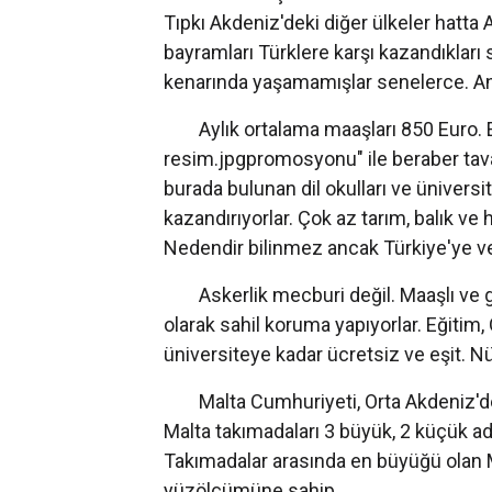
Tıpkı Akdeniz'deki diğer ülkeler hatta A
bayramları Türklere karşı kazandıkları
kenarında yaşamamışlar senelerce. Anca
Aylık ortalama maaşları 850 Euro. Ev f
resim.jpgpromosyonu" ile beraber tava
burada bulunan dil okulları ve üniversi
kazandırıyorlar. Çok az tarım, balık ve h
Nedendir bilinmez ancak Türkiye'ye ve
Askerlik mecburi değil. Maaşlı ve göst
olarak sahil koruma yapıyorlar. Eğitim
üniversiteye kadar ücretsiz ve eşit. Nüf
Malta Cumhuriyeti, Orta Akdeniz'de ye
Malta takımadaları 3 büyük, 2 küçük a
Takımadalar arasında en büyüğü olan
yüzölçümüne sahip.