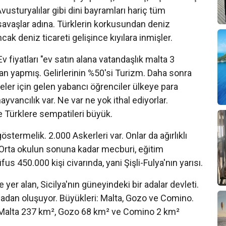
vusturyalılar gibi dini bayramları hariç tüm
 savaşlar adına. Türklerin korkusundan deniz
k deniz ticareti gelişince kıyılara inmişler.
iyatları "ev satın alana vatandaşlık malta 3
n yapmış. Gelirlerinin %50'si Turizm. Daha sonra
teler için gelen yabancı öğrenciler ülkeye para
ayvancılık var. Ne var ne yok ithal ediyorlar.
 Türklere sempatileri büyük.
ermelik. 2.000 Askerleri var. Onlar da ağırlıklı
, Orta okulun sonuna kadar mecburi, eğitim
us 450.000 kişi civarında, yani Şişli-Fulya'nın yarısı.
r alan, Sicilya'nın güneyindeki bir adalar devleti.
dadan oluşuyor. Büyükleri: Malta, Gozo ve Comino.
 Malta 237 km², Gozo 68 km² ve Comino 2 km²