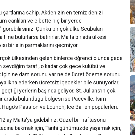
şartlarına sahip. Akdenizin en temiz denizi
m canlıları ve elbette hiç bir yerde
görebilirsiniz. Çünkü bir çok ülke Scubaları
ı ne bulurlarsa batırırlar. Malta bir ada ülkesi
sı bir elin parmaklarını geçmiyor.
rçok ülkesinden gelen binlerce öğrenci olunca gece
 sevdiğim tarafı, o kadar çok gece kulübü ve
ek için ne dam sorunu var ne de ücret ödeme sorunu.
aya ikna ederken ücretsiz içecekler bile sunuyorlar.
 geçtiği yerlerin başında geliyor. St. Julians’ın çok
ir arada bulunduğu bölgesi ise Paceville. İsim
 Hugo’s Passion ve Lounch, Ice Bar en popülerleri.
 ay Malta'ya gidebiliriz. Güzel bir haftasonu
adına bakmak için, Tarihi günümüzde yaşamak için,