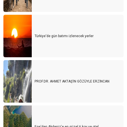
Türkiye'de gün batımı izlenecek yerler
PROF.DR. AHMET AKTAŞ’IN GÖZÜYLE ERZİNCAN
Ege'den Akdeniz'e en güzel 6 koy ve otel