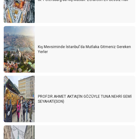
Kış Mevsiminde İstanbul'da Mutlaka Gitmeniz Gereken
Yerler
PROF.DR.AHMET AKTAŞ’IN GÖZÜYLE TUNA NEHRİ GEMİ
SEYAHATİ(SON)