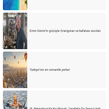
Emin Demir’in gözüyle Orangutan ve kafatası avcıları
Türkiye'nin en romantik yerleri
St. Petersburg’da Kış Masalı: Zerafetin En Sessiz Hali