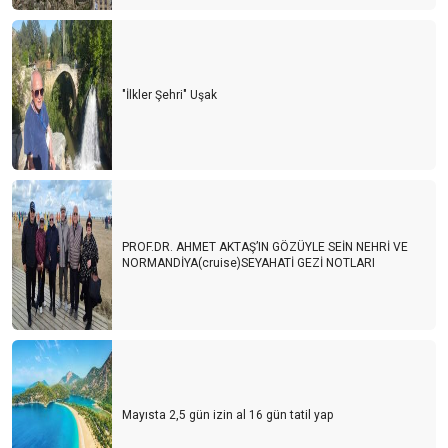
"İlkler Şehri" Uşak
PROF.DR. AHMET AKTAŞ’IN GÖZÜYLE SEİN NEHRİ VE
NORMANDİYA(cruise)SEYAHATİ GEZİ NOTLARI
Mayısta 2,5 gün izin al 16 gün tatil yap