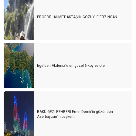
PROF.DR. AHMET AKTAŞ’IN GÖZÜYLE ERZİNCAN
Ege'den Akdeniz'e en güzel 6 koy ve otel
BAKÜ GEZİ REHBERİ Emin Demir’in gözünden
Azerbaycan’ın başkenti