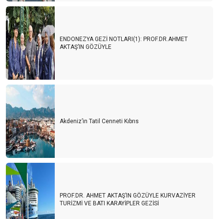
ENDONEZYA GEZİ NOTLARI(1): PROF.DR.AHMET
AKTAŞ’IN GÖZÜYLE
Akdeniz’in Tatil Cenneti Kıbrıs
PROF.DR. AHMET AKTAŞ’IN GÖZÜYLE KURVAZİYER
TURİZMİ VE BATI KARAYİPLER GEZİSİ