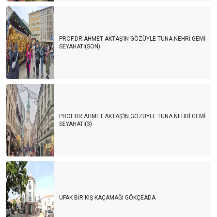
PROF.DR.AHMET AKTAŞ’IN GÖZÜYLE TUNA NEHRİ GEMİ
SEYAHATİ(SON)
PROF.DR.AHMET AKTAŞ’IN GÖZÜYLE TUNA NEHRİ GEMİ
SEYAHATİ(3)
UFAK BİR KIŞ KAÇAMAĞI GÖKÇEADA