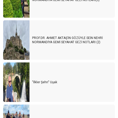
NORMANDİYA GEMİ SEYAHAT GEZİ NOTLARI(3)
PROF.DR. AHMET AKTAŞ’IN GÖZÜYLE SEİN NEHRİ
NORMANDİYA GEMİ SEYAHAT GEZİ NOTLARI (2)
"İlkler Şehri" Uşak