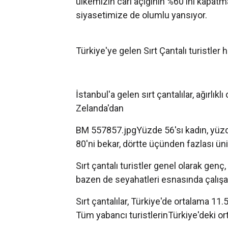
ülkemizin cari açığının %60'ını kapatma
siyasetimize de olumlu yansıyor.
Türkiye'ye gelen Sırt Çantalı turistler h
İstanbul'a gelen sırt çantalılar, ağırlı
Zelanda'dan
BM 557857.jpgYüzde 56'sı kadın, yüzde
80'ni bekar, dörtte üçünden fazlası üni
Sırt çantalı turistler genel olarak gen
bazen de seyahatleri esnasında çalışan
Sırt çantalılar, Türkiye'de ortalama 11.
Tüm yabancı turistlerinTürkiye'deki or