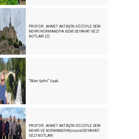
PROF.DR. AHMET AKTAŞ’IN GÖZÜYLE SEİN
NEHRİ NORMANDİYA GEMİ SEYAHAT GEZİ
NOTLARI (2)
"İlkler Şehri" Uşak
PROF.DR. AHMET AKTAŞ’IN GÖZÜYLE SEİN
NEHRİ VE NORMANDİYA(cruise)SEYAHATİ
GEZİ NOTLARI