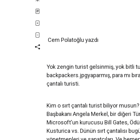
Cem Polatoğlu yazdı
Yok zengin turist gelsinmiş, yok bitli t
backpackers.jpgyaparmış, para mı bırak
çantalı turisti.
Kim o sırt çantalı turist biliyor musu
Başbakanı Angela Merkel, bir diğeri T
Microsoft'un kurucusu Bill Gates, Ödül
Kusturica vs. Dünün sırt çantalısı bugün
yönetmenleri ve sanatçıları. Ve hemen