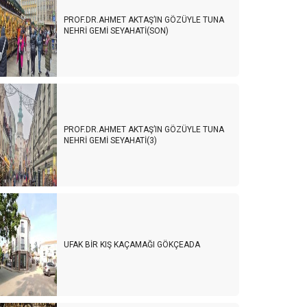
PROF.DR.AHMET AKTAŞ’IN GÖZÜYLE TUNA
NEHRİ GEMİ SEYAHATİ(SON)
PROF.DR.AHMET AKTAŞ’IN GÖZÜYLE TUNA
NEHRİ GEMİ SEYAHATİ(3)
UFAK BİR KIŞ KAÇAMAĞI GÖKÇEADA