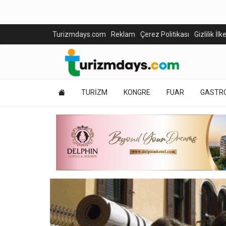
Turizmdays.com
Reklam
Çerez Politikası
Gizlilik İlk
TURİZM
KONGRE
FUAR
GASTR