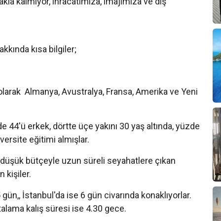
kla kalmıyor, ihracatımıza, imajımıza ve dış
akkında kısa bilgiler;
klı olarak Almanya, Avustralya, Fransa, Amerika ve Yeni
 44'ü erkek, dörtte üçe yakını 30 yaş altında, yüzde
versite eğitimi almışlar.
ç, düşük bütçeyle uzun süreli seyahatlere çıkan
 kişiler.
5 gün,, İstanbul'da ise 6 gün civarında konaklıyorlar.
talama kalış süresi ise 4.30 gece.