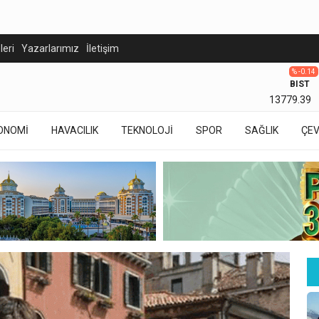
eleri
Yazarlarımız
İletişim
% -0.14
BIST
13779.39
ONOMİ
HAVACILIK
TEKNOLOJİ
SPOR
SAĞLIK
ÇE