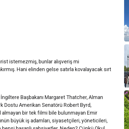
urist istemezmiş, bunlar alışveriş mi
ırmış. Hani elinden gelse satırla kovalayacak sırt
n? İngiltere Başbakanı Margaret Thatcher, Alman
ürk Dostu Amerikan Senatörü Robert Byrd,
 almayan bir tek filmi bile bulunmayan Emir
ün büyük iş adamları, siyasetçileri, yöneticileri,
 hepsi başarılı şahsiyetler. Neden? Çünkü Okul,