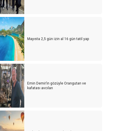
Mayısta 2,5 gün izin al 16 gün tatil yap
Emin Demir’in gözüyle Orangutan ve
kafatası avcıları