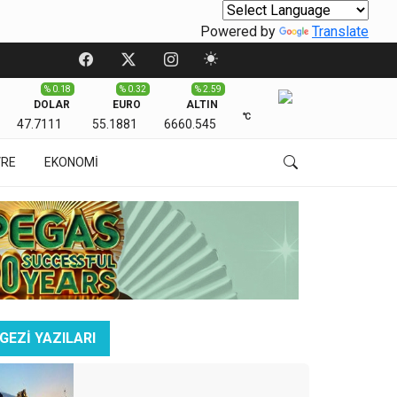
Powered by
Translate
% 0.18
% 0.32
% 2.59
DOLAR
EURO
ALTIN
℃
47.7111
55.1881
6660.545
VRE
EKONOMİ
GEZİ YAZILARI