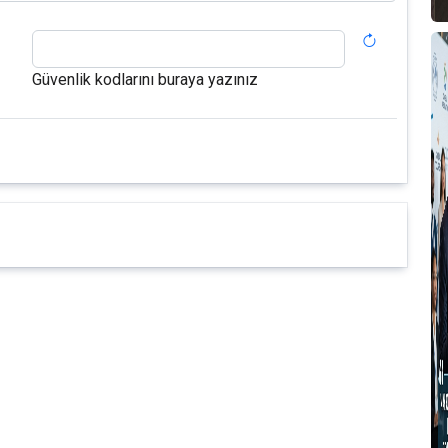
T
A
Güvenlik kodlarını buraya yazınız
M
T
D
S
F
P
T
B