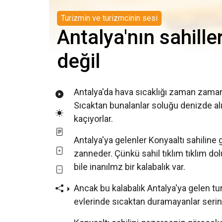
Turizmin ve turizmcinin sesi
Antalya'nın sahille
değil
Antalya'da hava sıcaklığı zaman zaman
Sıcaktan bunalanlar soluğu denizde al
kaçıyorlar.
Antalya'ya gelenler Konyaaltı sahiline g
zanneder. Çünkü sahil tıklım tıklım do
bile inanılmz bir kalabalık var.
Ancak bu kalabalık Antalya'ya gelen tu
evlerinde sıcaktan duramayanlar serin