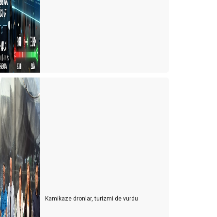
urizm esnafı artan kurlara karşı çareyi buldu
urizmcinin 2022 için en büyük korkusu
urizm çalışanı sektörden kaçıyor
urizmci yerli turiste ayrı fiyatlandırma yapmalı
ürk de olsa yabancı da olsa bekara otel odası yok
021 yılında turizmde değişen bir şey yok
ulgaristan'da turist olmak
ersonel bulmak turist bulmaktan daha zor hale
eliyor
er gök turist doldu, ardından umarım vaka dolmaz
urizmcinin oksijeni tükenmek üzere
Kamikaze dronlar, turizmi de vurdu
urizmde umutlar temmuz ayına kaldı