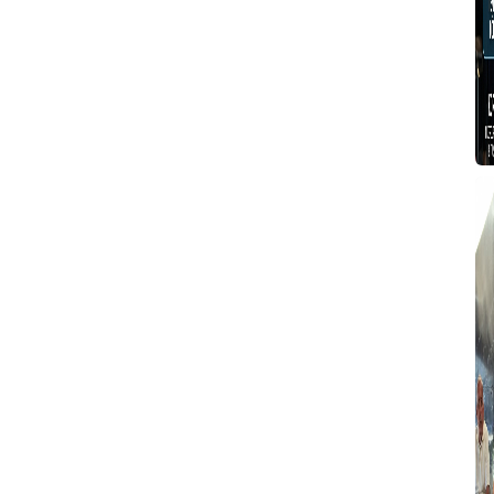
T
T
T
T
T
2
B
P
g
Y
T
T