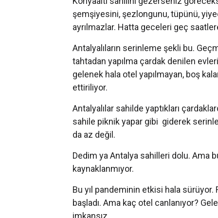
Konyaaltı sahilini gezerseniz göreceksi
şemşiyesini, şezlongunu, tüpünü, yiyece
ayrılmazlar. Hatta geceleri geç saatlere
Antalyalıların serinleme şekli bu. Geçm
tahtadan yapılma çardak denilen evleri v
gelenek hala otel yapılmayan, boş ka
ettiriliyor.
Antalyalılar sahilde yaptıkları çardakla
sahile piknik yapar gibi giderek serinl
da az değil.
Dedim ya Antalya sahilleri dolu. Ama b
kaynaklanmıyor.
Bu yıl pandeminin etkisi hala sürüyor.
başladı. Ama kaç otel canlanıyor? Gelen
imkansız.