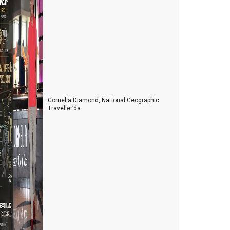
iyasetin turizme bakış açısı
TB Berlin Turizm Fuarının ardından
telciler arada kaldı
telciler, depremzedelerin yaralarını sarıyor
urizmde 2022’nin Ardından 2023 yılı beklentileri
Cornelia Diamond, National Geographic
Konaklama vergisi muamması sürüyor
Traveller’da
 Milyon turist nerede?
urist sayısı arttıkça kazalar da artıyor
oldur boşalt turizmi
HY'de neler oluyor?
ur otobüsleri kazaları artmaya başladı
Kastamonu'ya yolumuz düştü