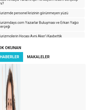
mi?
urizmde personel krizinin görünmeyen yüzü
urizmdays.com Yazarlar Buluşması ve Erkan Yağcı
erçeği
urizmcilerin Hocası Avni Aker’i Kaybettik
urizmde Yanlış Yoldayız: Nicelik Kazanırken Nitelik
OK OKUNAN
Kaybediyoruz
HABERLER
MAKALELER
ürkiye Turizminde 2025: Ayağımıza Kurşun Sıkıyoruz
aradeniz’in Sessiz Güzelliği: Turizmin Yükselen Yıldızı
Ama Hangi Bedelle?
ran-İsrail Savaşı Turizmi Vurdu: Türk Turizmi
ehlikede mi?
zerbaycan Turizme Göz Kırpıyor
ürkiye’nin En Büyük Rakibi: Yine Türkiye