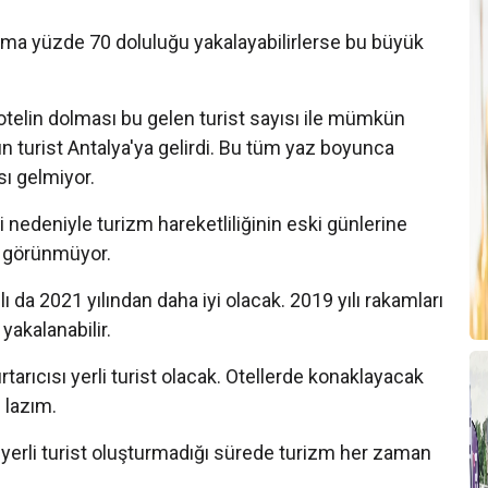
T
alama yüzde 70 doluluğu yakalayabilirlerse bu büyük
B
T
otelin dolması bu gelen turist sayısı ile mümkün
T
ın turist Antalya'ya gelirdi. Bu tüm yaz boyunca
2
sı gelmiyor.
A
edeniyle turizm hareketliliğinin eski günlerine
 görünmüyor.
T
T
lı da 2021 yılından daha iyi olacak. 2019 yılı rakamları
T
yakalanabilir.
A
arıcısı yerli turist olacak. Otellerde konaklayacak
z lazım.
A
B
 yerli turist oluşturmadığı sürede turizm her zaman
T