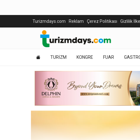
Turizmdays.com
Reklam
Çerez Politikası
Gizlilik İlk
TURİZM
KONGRE
FUAR
GASTR