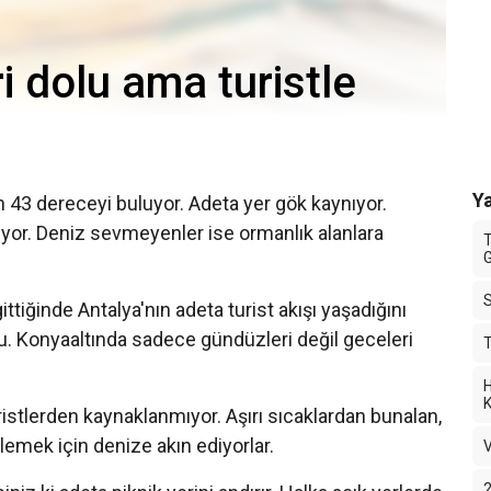
ri dolu ama turistle
Ya
 43 dereceyi buluyor. Adeta yer gök kaynıyor.
ıyor. Deniz sevmeyenler ise ormanlık alanlara
T
G
ittiğinde Antalya'nın adeta turist akışı yaşadığını
lu. Konyaaltında sadece gündüzleri değil geceleri
T
H
K
ristlerden kaynaklanmıyor. Aşırı sıcaklardan bunalan,
lemek için denize akın ediyorlar.
V
2