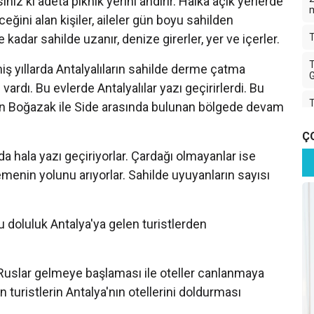
niz ki adeta piknik yerini andırır. Halka açık yerlerde
ğini alan kişiler, aileler gün boyu sahilden
 kadar sahilde uzanır, denize girerler, yer ve içerler.
T
T
iş yıllarda Antalyalıların sahilde derme çatma
G
ardı. Bu evlerde Antalyalılar yazı geçirirlerdi. Bu
T
lan Boğazak ile Side arasında bulunan bölgede devam
T
Ç
rda hala yazı geçiriyorlar. Çardağı olmayanlar ise
T
emenin yolunu arıyorlar. Sahilde uyuyanların sayısı
K
u doluluk Antalya'ya gelen turistlerden
İ
T
 Ruslar gelmeye başlaması ile oteller canlanmaya
A
 turistlerin Antalya'nın otellerini doldurması
T