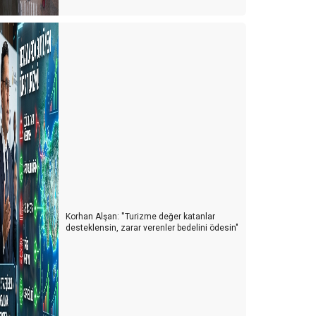
ürkiye'de cruise turları neden artmıyor?
vrupa'da tanıtım elçisi
emur ve Emekli Antalya'dan kaçıyor
urist olarak değil yerleşmeye geliyorlar
Turizmci desteğe muhtaç
ünya Antalyayı izledi
avaş mı? Turizm mi?
Korhan Alşan: ''Turizme değer katanlar
uarları özlemişiz
desteklensin, zarar verenler bedelini ödesin"
ersonel turizm sektöründen kaçıyor
urist ne yapsın?
u yıl oteller yabancı turiste kalacak gibi...