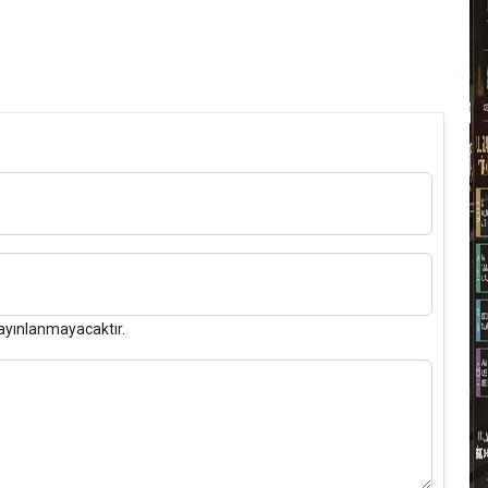
S
I
O
O
T
1
T
ayınlanmayacaktır.
D
T
T