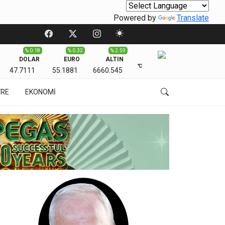
Powered by
Translate
% 0.18
% 0.32
% 2.59
DOLAR
EURO
ALTIN
℃
47.7111
55.1881
6660.545
VRE
EKONOMİ