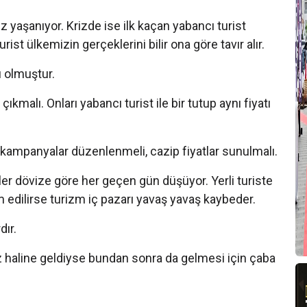
T
z yaşanıyor. Krizde ise ilk kaçan yabancı turist
A
ist ülkemizin gerçeklerini bilir ona göre tavır alır.
T
cı olmuştur.
ıkmalı. Onları yabancı turist ile bir tutup aynı fiyatı
T
S
n kampanyalar düzenlenmeli, cazip fiyatlar sunulmalı.
A
p
er dövize göre her geçen gün düşüyor. Yerli turiste
 edilirse turizm iç pazarı yavaş yavaş kaybeder.
T
dır.
A
o
ız haline geldiyse bundan sonra da gelmesi için çaba
A
T