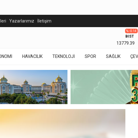
eleri
Yazarlarımız
İletişim
% -0.14
BIST
13779.39
ONOMİ
HAVACILIK
TEKNOLOJİ
SPOR
SAĞLIK
ÇE