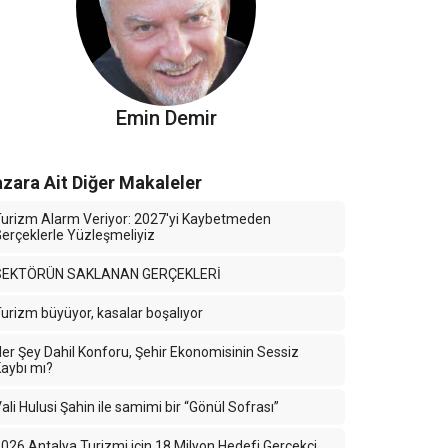
Emin Demir
zara Ait Diğer Makaleler
urizm Alarm Veriyor: 2027'yi Kaybetmeden
erçeklerle Yüzleşmeliyiz
SEKTÖRÜN SAKLANAN GERÇEKLERİ
urizm büyüyor, kasalar boşalıyor
er Şey Dahil Konforu, Şehir Ekonomisinin Sessiz
aybı mı?
ali Hulusi Şahin ile samimi bir “Gönül Sofrası”
026 Antalya Turizmi için 18 Milyon Hedefi Gerçekçi