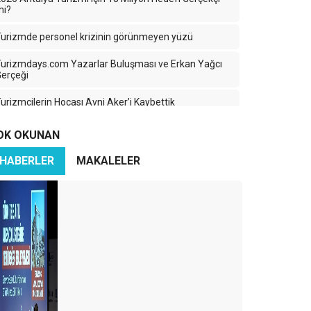
mi?
urizmde personel krizinin görünmeyen yüzü
urizmdays.com Yazarlar Buluşması ve Erkan Yağcı
erçeği
urizmcilerin Hocası Avni Aker’i Kaybettik
urizmde Yanlış Yoldayız: Nicelik Kazanırken Nitelik
OK OKUNAN
Kaybediyoruz
HABERLER
MAKALELER
ürkiye Turizminde 2025: Ayağımıza Kurşun Sıkıyoruz
aradeniz’in Sessiz Güzelliği: Turizmin Yükselen Yıldızı
Ama Hangi Bedelle?
ran-İsrail Savaşı Turizmi Vurdu: Türk Turizmi
ehlikede mi?
zerbaycan Turizme Göz Kırpıyor
ürkiye’nin En Büyük Rakibi: Yine Türkiye