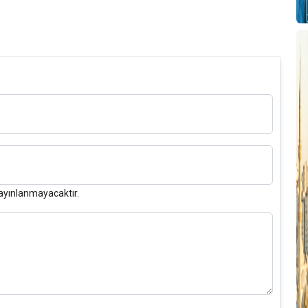
S
I
O
O
T
1
ayınlanmayacaktır.
T
D
T
T