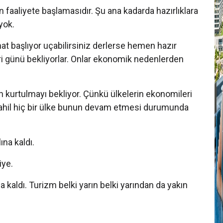
T
faaliyete başlamasıdır. Şu ana kadarda hazırlıklara
A
 yok.
T
hat başlıyor uçabilirsiniz derlerse hemen hazır
ri günü bekliyorlar. Onlar ekonomik nedenlerden
T
n kurtulmayı bekliyor. Çünkü ülkelerin ekonomileri
S
dahil hiç bir ülke bunun devam etmesi durumunda
A
p
ına kaldı.
T
iye.
A
o
a kaldı. Turizm belki yarın belki yarından da yakın
A
T