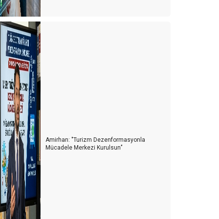
iyasetin turizme bakış açısı
TB Berlin Turizm Fuarının ardından
telciler arada kaldı
telciler, depremzedelerin yaralarını sarıyor
urizmde 2022’nin Ardından 2023 yılı beklentileri
Konaklama vergisi muamması sürüyor
 Milyon turist nerede?
Amirhan: "Turizm Dezenformasyonla
urist sayısı arttıkça kazalar da artıyor
Mücadele Merkezi Kurulsun’’
oldur boşalt turizmi
HY'de neler oluyor?
ur otobüsleri kazaları artmaya başladı
Kastamonu'ya yolumuz düştü