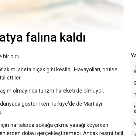
atya falına kaldı
Ya
 bir oldu.
T
 akımı adeta bıçak gibi kesildi. Havayolları, cruise
G
al ettiler.
aşım olmayınca turizm hareketi de olmuyor.
T
 dünyada gösterirken Türkiye'de de Mart ayı
H
e.
K
V
 için haftalarca sokağa çıkma yasağı koyarken
lerden dolayı gerçekleştiremedi. Ancak resmi tatil
2