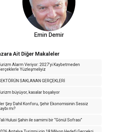
Emin Demir
zara Ait Diğer Makaleler
urizm Alarm Veriyor: 2027'yi Kaybetmeden
erçeklerle Yüzleşmeliyiz
SEKTÖRÜN SAKLANAN GERÇEKLERİ
urizm büyüyor, kasalar boşalıyor
er Şey Dahil Konforu, Şehir Ekonomisinin Sessiz
aybı mı?
ali Hulusi Şahin ile samimi bir “Gönül Sofrası”
026 Antalya Turizmi için 18 Milyon Hedefi Gerçekçi