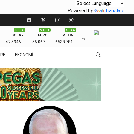
Powered by
Translate
% 0.06
% 0.11
% 0.66
DOLAR
EURO
ALTIN
℃
47.5946
55.067
6538.781
VRE
EKONOMİ