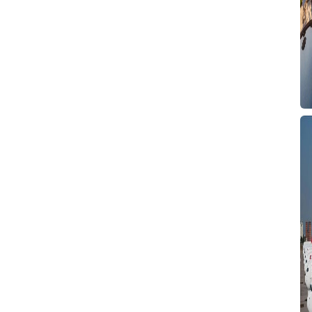
T
T
T
T
T
2
B
P
g
Y
A
T