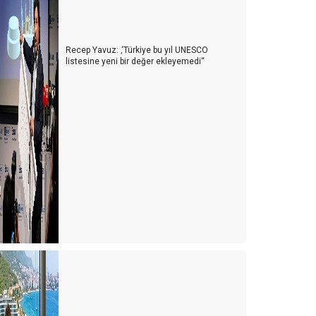
urizmcinin Bitmeyen Çilesi: Bir Kriz Biter, Yenisi
aşlar!
Recep Yavuz: ‚‘Türkiye bu yıl UNESCO
urizm Sektörü Nereye Gidiyor?
listesine yeni bir değer ekleyemedi‘‘
urizmci İkilem içinde
024 Yılı Turizm Değerlendirmesi ve 2025 Beklentileri
ntalya Turizm Fuarı: Türk Turizminin Yükselen Değeri
urizmde Dostane Buluşmaların Gücü:
urizmdays.com 7. Yazarlar Buluşması
ürkiye’nin Altın Yumurtlayan Tavuğunu Koruma
Zamanı
ntalya'da Turizmdeki Sıkıntılar ve Çözüm Önerileri
ntalya’nın Hava Trafiği ve Yol Sorunları: Acil Çözüm
ekleyen Kriz
urizm Türkiye'nin Yükselen Değeri: Fiyatlar Artarken