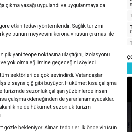
kağa çıkma yasağı uygulandı ve uygulanmaya da
T
göre etkin tedavi yöntemleridir. Sağlık turizmi
T
G
rkiye bunun meyvesini korona virüsün çıkması ile
T
n pik yani teope noktasına ulaştığını, izolasyonu
T
Ç
 ve yok olma eğilimine geçeceğini söyledi.
T
tüm sektörleri de çok sevindirdi. Vatandaşlar
 İşsiz sayısı çığ gibi büyüyor. Hükümet kısa çalışma
K
le turizmde sezonluk çalışan yüzbinlerce insan
 kısa çalışma ödeneğinden de yararlanamayacaklar.
İ
T
bakanlık ne de hükümet sezonluk turizm
ı.
A
T
 gözle bekleniyor. Alınan tedbirler ilk önce virüsün