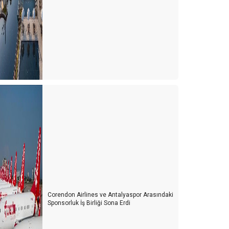
urizm esnafı artan kurlara karşı çareyi buldu
urizmcinin 2022 için en büyük korkusu
urizm çalışanı sektörden kaçıyor
urizmci yerli turiste ayrı fiyatlandırma yapmalı
ürk de olsa yabancı da olsa bekara otel odası yok
021 yılında turizmde değişen bir şey yok
ulgaristan'da turist olmak
ersonel bulmak turist bulmaktan daha zor hale
eliyor
er gök turist doldu, ardından umarım vaka dolmaz
Corendon Airlines ve Antalyaspor Arasındaki
ntalya'nın sahilleri dolu ama turistle değil
Sponsorluk İş Birliği Sona Erdi
urizmcinin oksijeni tükenmek üzere