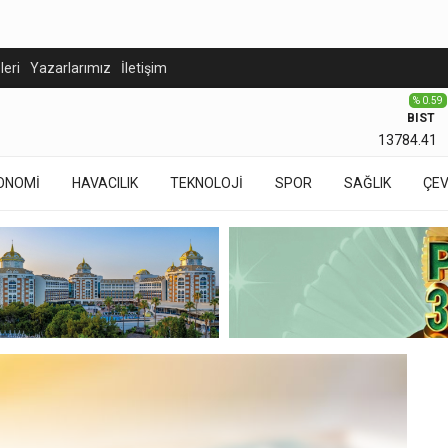
eleri
Yazarlarımız
İletişim
% 0.59
BIST
13784.41
ONOMİ
HAVACILIK
TEKNOLOJİ
SPOR
SAĞLIK
ÇE