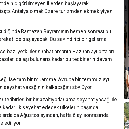
emde hiç görülmeyen illerden başlayarak
T
r Başta Antalya olmak üzere turizmden ekmek yiyen
B
T
akıldığında Ramazan Bayramının hemen sonrası bu
T
reketi de başlayacak. Bu sevindirici bir gelişme.
2
e bazı yetkililerin rahatlamanın Haziran ayı ortaları
A
bazıları da aşı bulunana kadar bu tedbirlerin devam
T
T
ceği ise tam bir muamma. Avrupa bir temmuz ayı
T
çin seyahat yasağının kalkacağını söylüyor.
A
tedbirleri bir bir azaltıyorlar ama seyahat yasağı ile
ne kadar ilk seyehat edecek ülkelerin başında
A
B
alarda da Ağustos ayından, hatta 6 ay sonrasında
e ediliyor.
T