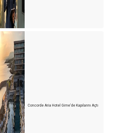
ürkiye'de cruise turları neden artmıyor?
vrupa'da tanıtım elçisi
emur ve Emekli Antalya'dan kaçıyor
urist olarak değil yerleşmeye geliyorlar
Turizmci desteğe muhtaç
ünya Antalyayı izledi
avaş mı? Turizm mi?
uarları özlemişiz
ersonel turizm sektöründen kaçıyor
Concorde Aria Hotel Girne'de Kapılarını Açtı
urist ne yapsın?
u yıl oteller yabancı turiste kalacak gibi...