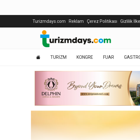
Turizmdays.com
Reklam
Çerez Politikası
Gizlilik İlk
TURİZM
KONGRE
FUAR
GASTR