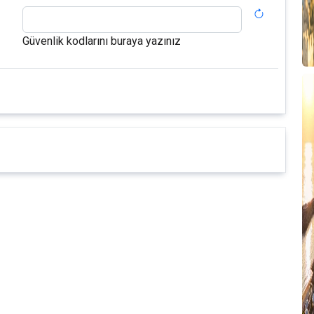
T
Güvenlik kodlarını buraya yazınız
A
M
T
D
S
F
P
T
B