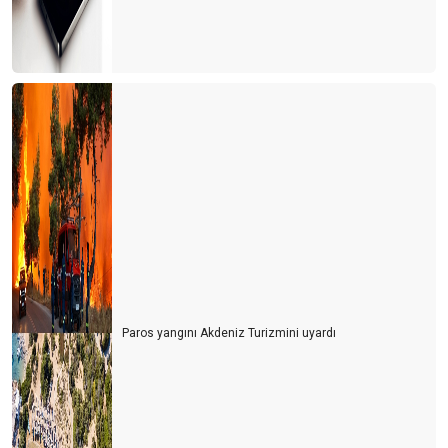
Bu işin sonu nereye varacak?
İki derede bir arada
Siyasiler tepişiyor turizm eziliyor
Turist için erken mi davrandık?
Turizm Bakanlığı Turizm online haber portallarını neden göz
ardı ediyor?
Avrupa ve Rusya siyasetinin Türk turizmine yol vermesi
bekleniyor
Her kafadan bir ses çıkıyor
Turiste serbest vatandaşa yasak
Paros yangını Akdeniz Turizmini uyardı
Turizmcinin işi papatya falına kaldı