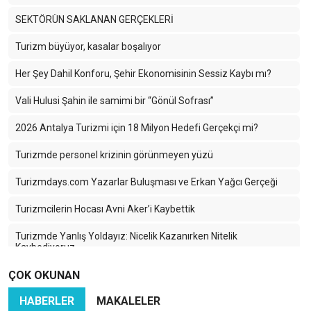
SEKTÖRÜN SAKLANAN GERÇEKLERİ
Turizm büyüyor, kasalar boşalıyor
Her Şey Dahil Konforu, Şehir Ekonomisinin Sessiz Kaybı mı?
Vali Hulusi Şahin ile samimi bir “Gönül Sofrası”
2026 Antalya Turizmi için 18 Milyon Hedefi Gerçekçi mi?
Turizmde personel krizinin görünmeyen yüzü
Turizmdays.com Yazarlar Buluşması ve Erkan Yağcı Gerçeği
Turizmcilerin Hocası Avni Aker’i Kaybettik
Turizmde Yanlış Yoldayız: Nicelik Kazanırken Nitelik
Kaybediyoruz
ÇOK OKUNAN
Türkiye Turizminde 2025: Ayağımıza Kurşun Sıkıyoruz
HABERLER
MAKALELER
Karadeniz’in Sessiz Güzelliği: Turizmin Yükselen Yıldızı Ama