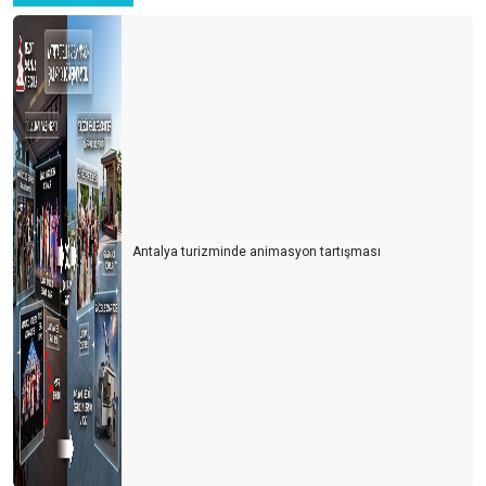
Hangi Bedelle?
İran-İsrail Savaşı Turizmi Vurdu: Türk Turizmi Tehlikede mi?
Azerbaycan Turizme Göz Kırpıyor
Türkiye’nin En Büyük Rakibi: Yine Türkiye
Turizmcinin Bitmeyen Çilesi: Bir Kriz Biter, Yenisi Başlar!
Turizm Sektörü Nereye Gidiyor?
Antalya turizminde animasyon tartışması
Turizmci İkilem içinde
2024 Yılı Turizm Değerlendirmesi ve 2025 Beklentileri
Antalya Turizm Fuarı: Türk Turizminin Yükselen Değeri
Turizmde Dostane Buluşmaların Gücü: Turizmdays.com 7.
Yazarlar Buluşması
Türkiye’nin Altın Yumurtlayan Tavuğunu Koruma Zamanı
Antalya'da Turizmdeki Sıkıntılar ve Çözüm Önerileri