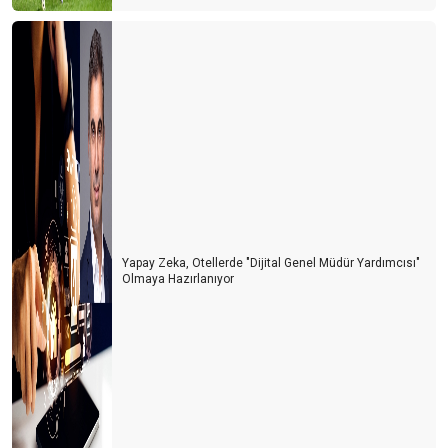
Turist gelecek hayaline kapılmayalım
Turizmde herkes bildiğini okuyor
Şeffaf olmazsak turist gelmek istemez
Turizmin Albayı aramızdan ayrıldı
Son dakika umut oldu
Turizmci umudunu kaybetmemek için direniyor
2021 yılı turizmde umut ve endişe yılı olacak
Yapay Zeka, Otellerde "Dijital Genel Müdür Yardımcısı"
Olmaya Hazırlanıyor
Antalya dünyanın en iyisi
Antalya yurt dışı uçuşlara kapatılmalı
TURİZM İSTATİSTİKLERİ DEVLET SIRRI MI?
Lara-Kundu'nun unutulan arka bahçesi