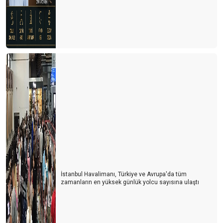
Antalya oldu Dolaristan
Turizm Yazarları ile buluşma ve Yıldıray Karaer
Siyasetin turizme bakış açısı
ITB Berlin Turizm Fuarının ardından
Otelciler arada kaldı
Otelciler, depremzedelerin yaralarını sarıyor
Turizmde 2022’nin Ardından 2023 yılı beklentileri
Konaklama vergisi muamması sürüyor
1 Milyon turist nerede?
İstanbul Havalimanı, Türkiye ve Avrupa'da tüm
zamanların en yüksek günlük yolcu sayısına ulaştı
Turist sayısı arttıkça kazalar da artıyor
Doldur boşalt turizmi