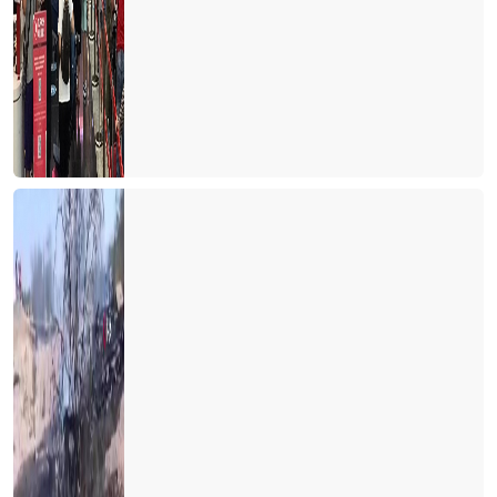
THY'de neler oluyor?
Tur otobüsleri kazaları artmaya başladı
Kastamonu'ya yolumuz düştü
Türkiye'de cruise turları neden artmıyor?
Avrupa'da tanıtım elçisi
Memur ve Emekli Antalya'dan kaçıyor
Turist olarak değil yerleşmeye geliyorlar
Turizmci desteğe muhtaç
Dünya Antalyayı izledi
Savaş mı? Turizm mi?
Fuarları özlemişiz
Personel turizm sektöründen kaçıyor