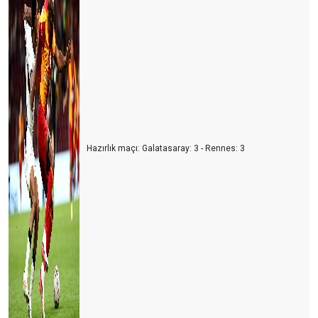
Turizmcinin oksijeni tükenmek üzere
Turizmde umutlar temmuz ayına kaldı
Turisti mi çalışanlardan, çalışanları mı turistten koruyacağız?
Usulca turistin yanına sokuldum
Dünya kenti Antalya böyle mi olmalıydı?
Ne devletler ne de işletmeler bilmiyor?
Hazırlık maçı: Galatasaray: 3 - Rennes: 3
Bu gidişle yaz turizmi de tehlikede
Turizm sezonunun açılışı papatya falına döndü
Turizm iyi mi olacak? Kötü mü olacak? Gerçek nedir?
CEVABI OLMAYAN SORU
2021 yılı umutların gerçekleştiği bir yıl olsun
Eleştirelim ama hakkını da verelim