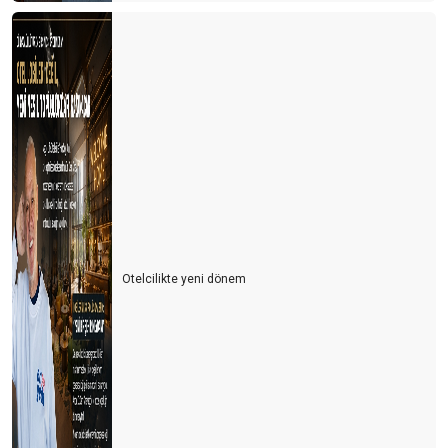
Antalya’nın Hava Trafiği ve Yol Sorunları: Acil Çözüm Bekleyen
Kriz
Turizm Türkiye'nin Yükselen Değeri: Fiyatlar Artarken Talep Niye
Hala Yüksek?
Afrika Turizm Forumu’nun ardından
Turizm siyaset üstünde olmalı
ITB BERLİN TURİZM FUARI’NIN ARDINDAN
Turizmi yük görüyorlar
Otelcilikte yeni dönem
Sharm El Sheik Belek’e rakip olabilir mi?
Antalya’da hayat pahalılığı yabancıları da panikletmeye başladı
Turizm nasıl gidiyor? İyi mi? Kötü mü?
Antalya turist sayısında rekorlar kırıyor ama lüks oteller neden
boş?