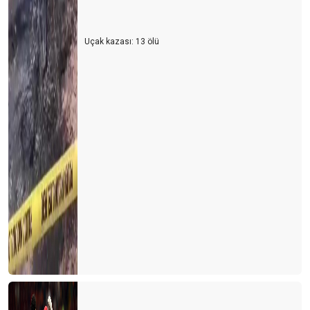
Turist ne yapsın?
Uçak kazası: 13 ölü
Bu yıl oteller yabancı turiste kalacak gibi...
Turizmcinin 2022 için en büyük korkusu
Turizm çalışanı sektörden kaçıyor
Turizmci yerli turiste ayrı fiyatlandırma yapmalı
Türk de olsa yabancı da olsa bekara otel odası yok
2021 yılında turizmde değişen bir şey yok
Bulgaristan'da turist olmak
Personel bulmak turist bulmaktan daha zor hale geliyor
Yer gök turist doldu, ardından umarım vaka dolmaz
Antalya'nın sahilleri dolu ama turistle değil