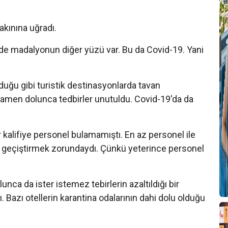
T
B
 akınına uğradı.
T
 de madalyonun diğer yüzü var. Bu da Covid-19. Yani
T
2
duğu gibi turistik destinasyonlarda tavan
tamamen dolunca tedbirler unutuldu. Covid-19'da da
A
T
T
kalifiye personel bulamamıştı. En az personel ile
T
 geçiştirmek zorundaydı. Çünkü yeterince personel
A
lunca da ister istemez tebirlerin azaltıldığı bir
A
. Bazı otellerin karantina odalarının dahi dolu olduğu
B
T