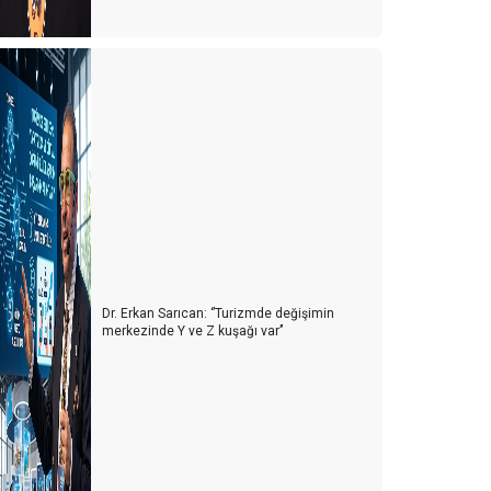
iyasetin turizme bakış açısı
TB Berlin Turizm Fuarının ardından
telciler arada kaldı
telciler, depremzedelerin yaralarını sarıyor
urizmde 2022’nin Ardından 2023 yılı beklentileri
Konaklama vergisi muamması sürüyor
 Milyon turist nerede?
Dr. Erkan Sarıcan: ‘’Turizmde değişimin
urist sayısı arttıkça kazalar da artıyor
merkezinde Y ve Z kuşağı var’’
oldur boşalt turizmi
HY'de neler oluyor?
ur otobüsleri kazaları artmaya başladı
Kastamonu'ya yolumuz düştü