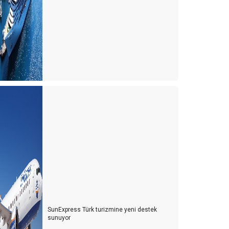
urizm esnafı artan kurlara karşı çareyi buldu
urizmcinin 2022 için en büyük korkusu
urizm çalışanı sektörden kaçıyor
urizmci yerli turiste ayrı fiyatlandırma yapmalı
ürk de olsa yabancı da olsa bekara otel odası yok
021 yılında turizmde değişen bir şey yok
ulgaristan'da turist olmak
er gök turist doldu, ardından umarım vaka dolmaz
ntalya'nın sahilleri dolu ama turistle değil
urizmcinin oksijeni tükenmek üzere
urizmde umutlar temmuz ayına kaldı
SunExpress Türk turizmine yeni destek
sunuyor
uristi mi çalışanlardan, çalışanları mı turistten