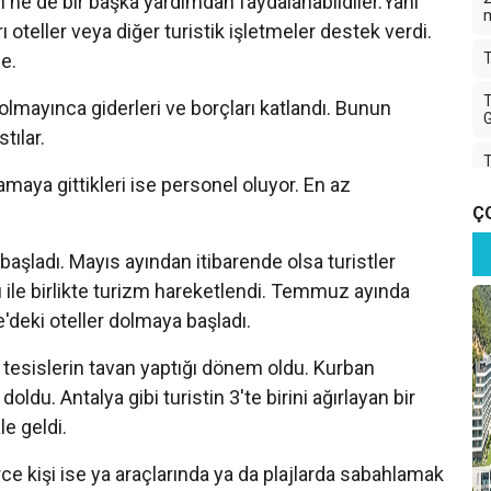
 ne de bir başka yardımdan faydalanabildiler.Yani
rı oteller veya diğer turistik işletmeler destek verdi.
le.
T
T
olmayınca giderleri ve borçları katlandı. Bunun
G
tılar.
T
amaya gittikleri ise personel oluyor. En az
T
Ç
başladı. Mayıs ayından itibarende olsa turistler
T
 ile birlikte turizm hareketlendi. Temmuz ayında
K
'deki oteller dolmaya başladı.
 tesislerin tavan yaptığı dönem oldu. Kurban
İ
T
ldu. Antalya gibi turistin 3'te birini ağırlayan bir
le geldi.
A
T
ce kişi ise ya araçlarında ya da plajlarda sabahlamak