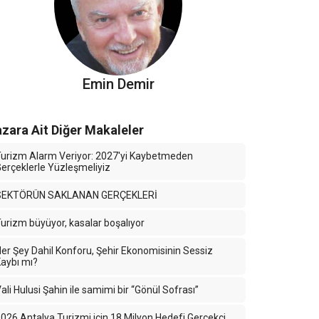
Emin Demir
zara Ait Diğer Makaleler
urizm Alarm Veriyor: 2027'yi Kaybetmeden
erçeklerle Yüzleşmeliyiz
SEKTÖRÜN SAKLANAN GERÇEKLERİ
urizm büyüyor, kasalar boşalıyor
er Şey Dahil Konforu, Şehir Ekonomisinin Sessiz
aybı mı?
ali Hulusi Şahin ile samimi bir “Gönül Sofrası”
026 Antalya Turizmi için 18 Milyon Hedefi Gerçekçi