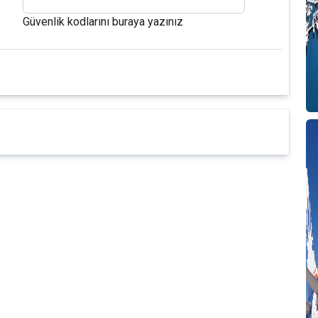
T
Güvenlik kodlarını buraya yazınız
T
T
T
T
2
B
Y
A
T
T
T