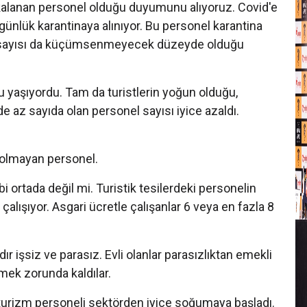
T
alanan personel olduğu duyumunu alıyoruz. Covid'e
nlük karantinaya alınıyor. Bu personel karantina
A
n sayısı da küçümsenmeyecek düzeyde olduğu
T
u yaşıyordu. Tam da turistlerin yoğun olduğu,
e az sayıda olan personel sayısı iyice azaldı.
T
S
ma olmayan personel.
A
p
 ortada değil mi. Turistik tesilerdeki personelin
T
çalışıyor. Asgari ücretle çalışanlar 6 veya en fazla 8
A
o
dır işsiz ve parasız. Evli olanlar parasızlıktan emekli
A
mek zorunda kaldılar.
T
turizm personeli sektörden iyice soğumaya başladı.