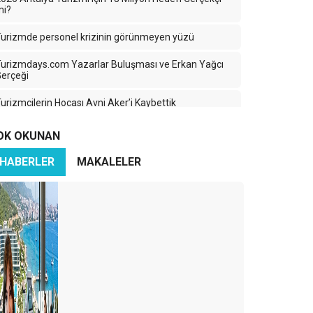
mi?
urizmde personel krizinin görünmeyen yüzü
urizmdays.com Yazarlar Buluşması ve Erkan Yağcı
erçeği
urizmcilerin Hocası Avni Aker’i Kaybettik
urizmde Yanlış Yoldayız: Nicelik Kazanırken Nitelik
OK OKUNAN
Kaybediyoruz
HABERLER
MAKALELER
ürkiye Turizminde 2025: Ayağımıza Kurşun Sıkıyoruz
aradeniz’in Sessiz Güzelliği: Turizmin Yükselen Yıldızı
Ama Hangi Bedelle?
ran-İsrail Savaşı Turizmi Vurdu: Türk Turizmi
ehlikede mi?
zerbaycan Turizme Göz Kırpıyor
ürkiye’nin En Büyük Rakibi: Yine Türkiye