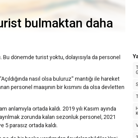
urist bulmaktan daha
Ya
ldı. Bu dönemde turist yoktu, dolayısıyla da personel
T
G
çıldığında nasıl olsa buluruz'' mantığı ile hareket
anan personel maaşının bir kısmını da olsa devletten
T
m anlamıyla ortada kaldı. 2019 yılı Kasım ayında
H
K
ayrılmak zorunda kalan sezonluk personel, 2021
ve 5 parasız ortada kaldı.
V
2