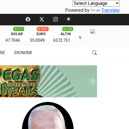
Powered by
Translate
% 0.17
% -0.01
% 1.23
DOLAR
EURO
ALTIN
℃
47.7046
55.0049
6572.751
VRE
EKONOMİ