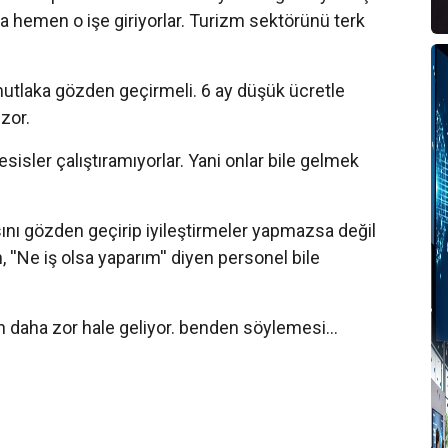
S
lsa hemen o işe giriyorlar. Turizm sektörünü terk
I
mutlaka gözden geçirmeli. 6 ay düşük ücretle
O
 zor.
O
tesisler çalıştıramıyorlar. Yani onlar bile gelmek
T
ını gözden geçirip iyileştirmeler yapmazsa değil
1
, ''Ne iş olsa yaparım'' diyen personel bile
T
 daha zor hale geliyor. benden söylemesi...
D
T
T