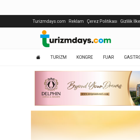
Turizmdays.com
Reklam
Çerez Politikası
Gizlilik İlk
TURİZM
KONGRE
FUAR
GASTR