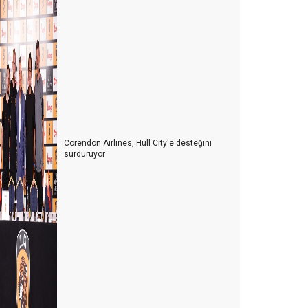
alep Niye Hala Yüksek?
frika Turizm Forumu’nun ardından
urizm siyaset üstünde olmalı
ITB BERLİN TURİZM FUARI’NIN ARDINDAN
urizmi yük görüyorlar
harm El Sheik Belek’e rakip olabilir mi?
Corendon Airlines, Hull City'e desteğini
sürdürüyor
ntalya’da hayat pahalılığı yabancıları da
anikletmeye başladı
urizm nasıl gidiyor? İyi mi? Kötü mü?
ntalya turist sayısında rekorlar kırıyor ama lüks
teller neden boş?
ntalya oldu Dolaristan
urizm Yazarları ile buluşma ve Yıldıray Karaer