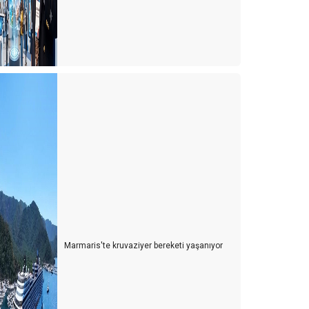
ürkiye'de cruise turları neden artmıyor?
vrupa'da tanıtım elçisi
emur ve Emekli Antalya'dan kaçıyor
urist olarak değil yerleşmeye geliyorlar
Turizmci desteğe muhtaç
ünya Antalyayı izledi
avaş mı? Turizm mi?
uarları özlemişiz
ersonel turizm sektöründen kaçıyor
Marmaris'te kruvaziyer bereketi yaşanıyor
urist ne yapsın?
u yıl oteller yabancı turiste kalacak gibi...