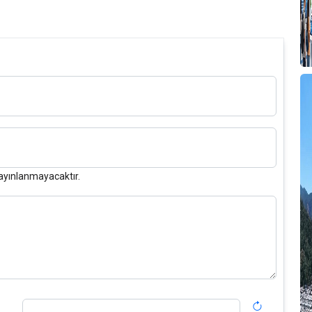
T
A
M
T
D
ayınlanmayacaktır.
S
F
P
T
B