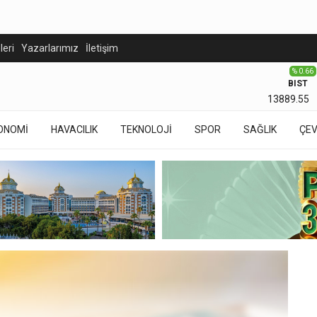
eleri
Yazarlarımız
İletişim
% 0.66
BIST
13889.55
ONOMİ
HAVACILIK
TEKNOLOJİ
SPOR
SAĞLIK
ÇE