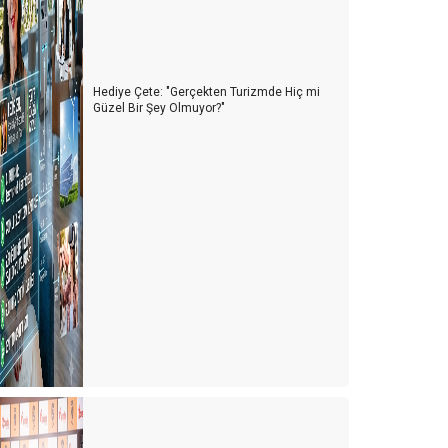
urizmcinin Bitmeyen Çilesi: Bir Kriz Biter, Yenisi
aşlar!
urizm Sektörü Nereye Gidiyor?
Hediye Çete: "Gerçekten Turizmde Hiç mi
Güzel Bir Şey Olmuyor?"
urizmci İkilem içinde
024 Yılı Turizm Değerlendirmesi ve 2025 Beklentileri
ntalya Turizm Fuarı: Türk Turizminin Yükselen Değeri
urizmde Dostane Buluşmaların Gücü:
urizmdays.com 7. Yazarlar Buluşması
ürkiye’nin Altın Yumurtlayan Tavuğunu Koruma
Zamanı
ntalya'da Turizmdeki Sıkıntılar ve Çözüm Önerileri
ntalya’nın Hava Trafiği ve Yol Sorunları: Acil Çözüm
ekleyen Kriz
urizm Türkiye'nin Yükselen Değeri: Fiyatlar Artarken