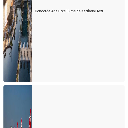
Turizm esnafı artan kurlara karşı çareyi buldu
Concorde Aria Hotel Girne'de Kapılarını Açtı
Turizm çalışanı sektörden kaçıyor
Turizmci yerli turiste ayrı fiyatlandırma yapmalı
Türk de olsa yabancı da olsa bekara otel odası yok
2021 yılında turizmde değişen bir şey yok
Bulgaristan'da turist olmak
Personel bulmak turist bulmaktan daha zor hale geliyor
Yer gök turist doldu, ardından umarım vaka dolmaz
Antalya'nın sahilleri dolu ama turistle değil
Turizmcinin oksijeni tükenmek üzere
Turizmde umutlar temmuz ayına kaldı