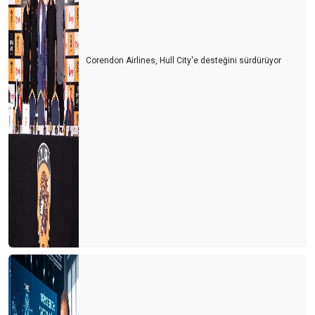
Siyasiler tepişiyor turizm eziliyor
Turist için erken mi davrandık?
Corendon Airlines, Hull City'e desteğini sürdürüyor
Turizm Bakanlığı Turizm online haber portallarını neden göz
ardı ediyor?
Avrupa ve Rusya siyasetinin Türk turizmine yol vermesi
bekleniyor
Her kafadan bir ses çıkıyor
Turiste serbest vatandaşa yasak
Turizmcinin işi papatya falına kaldı