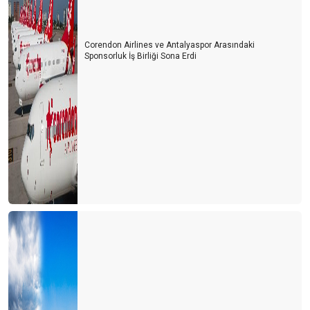
Turisti mi çalışanlardan, çalışanları mı turistten koruyacağız?
Usulca turistin yanına sokuldum
Corendon Airlines ve Antalyaspor Arasındaki
Sponsorluk İş Birliği Sona Erdi
Dünya kenti Antalya böyle mi olmalıydı?
Ne devletler ne de işletmeler bilmiyor?
Bu gidişle yaz turizmi de tehlikede
Turizm sezonunun açılışı papatya falına döndü
Turizm iyi mi olacak? Kötü mü olacak? Gerçek nedir?
CEVABI OLMAYAN SORU
2021 yılı umutların gerçekleştiği bir yıl olsun
Eleştirelim ama hakkını da verelim
Turist gelecek hayaline kapılmayalım
Turizmde herkes bildiğini okuyor