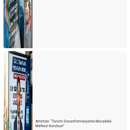
Siyasetin turizme bakış açısı
ITB Berlin Turizm Fuarının ardından
Otelciler arada kaldı
Otelciler, depremzedelerin yaralarını sarıyor
Turizmde 2022’nin Ardından 2023 yılı beklentileri
Konaklama vergisi muamması sürüyor
1 Milyon turist nerede?
Turist sayısı arttıkça kazalar da artıyor
Doldur boşalt turizmi
THY'de neler oluyor?
Amirhan: "Turizm Dezenformasyonla Mücadele
Tur otobüsleri kazaları artmaya başladı
Merkezi Kurulsun’’