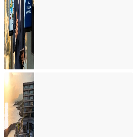
Kastamonu'ya yolumuz düştü
Türkiye'de cruise turları neden artmıyor?
Avrupa'da tanıtım elçisi
Memur ve Emekli Antalya'dan kaçıyor
Turist olarak değil yerleşmeye geliyorlar
Turizmci desteğe muhtaç
Dünya Antalyayı izledi
Savaş mı? Turizm mi?
Fuarları özlemişiz
Personel turizm sektöründen kaçıyor
Turist ne yapsın?
Bu yıl oteller yabancı turiste kalacak gibi...