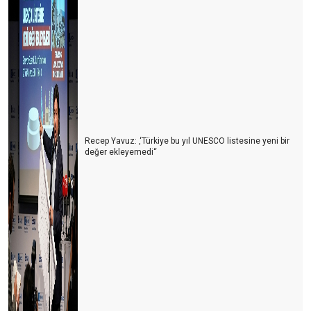
Azerbaycan Turizme Göz Kırpıyor
Türkiye’nin En Büyük Rakibi: Yine Türkiye
Turizmcinin Bitmeyen Çilesi: Bir Kriz Biter, Yenisi Başlar!
Turizm Sektörü Nereye Gidiyor?
Turizmci İkilem içinde
Recep Yavuz: ‚‘Türkiye bu yıl UNESCO listesine yeni bir
2024 Yılı Turizm Değerlendirmesi ve 2025 Beklentileri
değer ekleyemedi‘‘
Antalya Turizm Fuarı: Türk Turizminin Yükselen Değeri
Turizmde Dostane Buluşmaların Gücü: Turizmdays.com 7.
Yazarlar Buluşması
Türkiye’nin Altın Yumurtlayan Tavuğunu Koruma Zamanı
Antalya'da Turizmdeki Sıkıntılar ve Çözüm Önerileri
Antalya’nın Hava Trafiği ve Yol Sorunları: Acil Çözüm Bekleyen
Kriz