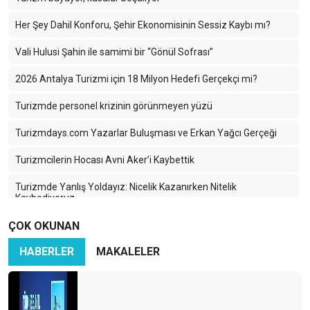
Her Şey Dahil Konforu, Şehir Ekonomisinin Sessiz Kaybı mı?
Vali Hulusi Şahin ile samimi bir “Gönül Sofrası”
2026 Antalya Turizmi için 18 Milyon Hedefi Gerçekçi mi?
Turizmde personel krizinin görünmeyen yüzü
Turizmdays.com Yazarlar Buluşması ve Erkan Yağcı Gerçeği
Turizmcilerin Hocası Avni Aker’i Kaybettik
Turizmde Yanlış Yoldayız: Nicelik Kazanırken Nitelik
Kaybediyoruz
ÇOK OKUNAN
Türkiye Turizminde 2025: Ayağımıza Kurşun Sıkıyoruz
HABERLER
MAKALELER
Karadeniz’in Sessiz Güzelliği: Turizmin Yükselen Yıldızı Ama
Hangi Bedelle?
İran-İsrail Savaşı Turizmi Vurdu: Türk Turizmi Tehlikede mi?