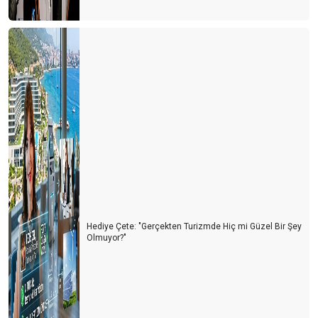
Turizm Türkiye'nin Yükselen Değeri: Fiyatlar Artarken Talep Niye
Hala Yüksek?
Afrika Turizm Forumu’nun ardından
Turizm siyaset üstünde olmalı
ITB BERLİN TURİZM FUARI’NIN ARDINDAN
Turizmi yük görüyorlar
Sharm El Sheik Belek’e rakip olabilir mi?
Antalya’da hayat pahalılığı yabancıları da panikletmeye başladı
Turizm nasıl gidiyor? İyi mi? Kötü mü?
Hediye Çete: "Gerçekten Turizmde Hiç mi Güzel Bir Şey
Olmuyor?"
Antalya turist sayısında rekorlar kırıyor ama lüks oteller neden
boş?
Antalya oldu Dolaristan
Turizm Yazarları ile buluşma ve Yıldıray Karaer