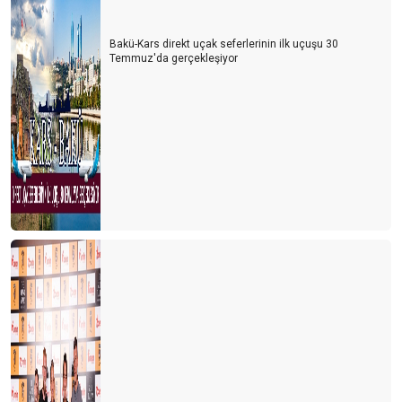
Şeffaf olmazsak turist gelmek istemez
Bakü-Kars direkt uçak seferlerinin ilk uçuşu 30
Temmuz'da gerçekleşiyor
Turizmin Albayı aramızdan ayrıldı
Son dakika umut oldu
Turizmci umudunu kaybetmemek için direniyor
2021 yılı turizmde umut ve endişe yılı olacak
Antalya dünyanın en iyisi
Antalya yurt dışı uçuşlara kapatılmalı
TURİZM İSTATİSTİKLERİ DEVLET SIRRI MI?
Lara-Kundu'nun unutulan arka bahçesi
Bu işin sonu nereye varacak?
İki derede bir arada