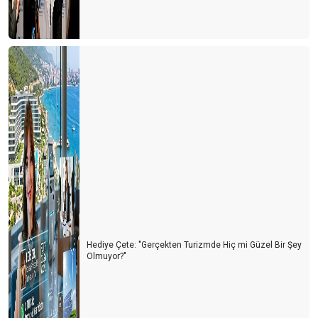
Turizm Türkiye'nin Yükselen Değeri: Fiyatlar Artarken Talep Niye
Hala Yüksek?
Afrika Turizm Forumu’nun ardından
Turizm siyaset üstünde olmalı
ITB BERLİN TURİZM FUARI’NIN ARDINDAN
Turizmi yük görüyorlar
Sharm El Sheik Belek’e rakip olabilir mi?
Antalya’da hayat pahalılığı yabancıları da panikletmeye başladı
Turizm nasıl gidiyor? İyi mi? Kötü mü?
Antalya turist sayısında rekorlar kırıyor ama lüks oteller neden
Hediye Çete: "Gerçekten Turizmde Hiç mi Güzel Bir Şey
boş?
Olmuyor?"
Antalya oldu Dolaristan
Turizm Yazarları ile buluşma ve Yıldıray Karaer