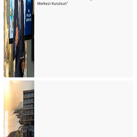
Kastamonu'ya yolumuz düştü
Merkezi Kurulsun’’
Türkiye'de cruise turları neden artmıyor?
Avrupa'da tanıtım elçisi
Memur ve Emekli Antalya'dan kaçıyor
Turist olarak değil yerleşmeye geliyorlar
Turizmci desteğe muhtaç
Dünya Antalyayı izledi
Savaş mı? Turizm mi?
Fuarları özlemişiz
Personel turizm sektöründen kaçıyor
Turist ne yapsın?
Bu yıl oteller yabancı turiste kalacak gibi...