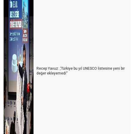
Türkiye’nin En Büyük Rakibi: Yine Türkiye
Turizmcinin Bitmeyen Çilesi: Bir Kriz Biter, Yenisi Başlar!
Turizm Sektörü Nereye Gidiyor?
Turizmci İkilem içinde
2024 Yılı Turizm Değerlendirmesi ve 2025 Beklentileri
Recep Yavuz: ‚‘Türkiye bu yıl UNESCO listesine yeni bir
Antalya Turizm Fuarı: Türk Turizminin Yükselen Değeri
değer ekleyemedi‘‘
Turizmde Dostane Buluşmaların Gücü: Turizmdays.com 7.
Yazarlar Buluşması
Türkiye’nin Altın Yumurtlayan Tavuğunu Koruma Zamanı
Antalya'da Turizmdeki Sıkıntılar ve Çözüm Önerileri
Antalya’nın Hava Trafiği ve Yol Sorunları: Acil Çözüm Bekleyen
Kriz