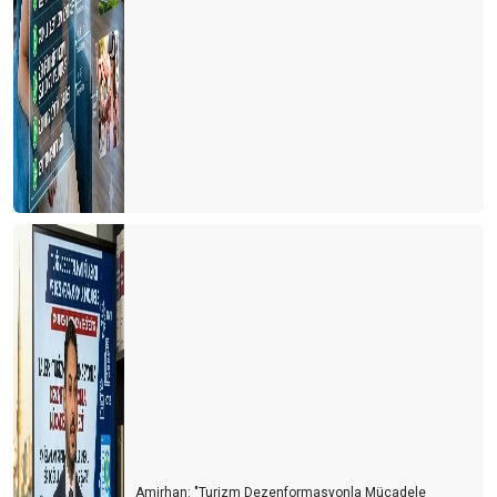
Siyasetin turizme bakış açısı
ITB Berlin Turizm Fuarının ardından
Otelciler arada kaldı
Otelciler, depremzedelerin yaralarını sarıyor
Turizmde 2022’nin Ardından 2023 yılı beklentileri
Konaklama vergisi muamması sürüyor
1 Milyon turist nerede?
Turist sayısı arttıkça kazalar da artıyor
Doldur boşalt turizmi
THY'de neler oluyor?
Tur otobüsleri kazaları artmaya başladı
Amirhan: "Turizm Dezenformasyonla Mücadele