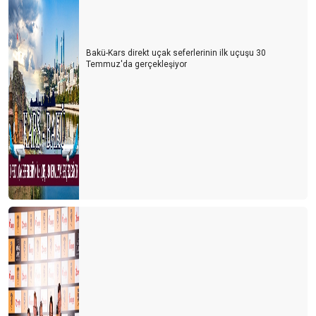
Turizmde herkes bildiğini okuyor
Şeffaf olmazsak turist gelmek istemez
Bakü-Kars direkt uçak seferlerinin ilk uçuşu 30
Temmuz'da gerçekleşiyor
Turizmin Albayı aramızdan ayrıldı
Son dakika umut oldu
Turizmci umudunu kaybetmemek için direniyor
2021 yılı turizmde umut ve endişe yılı olacak
Antalya dünyanın en iyisi
Antalya yurt dışı uçuşlara kapatılmalı
TURİZM İSTATİSTİKLERİ DEVLET SIRRI MI?
Lara-Kundu'nun unutulan arka bahçesi
Bu işin sonu nereye varacak?