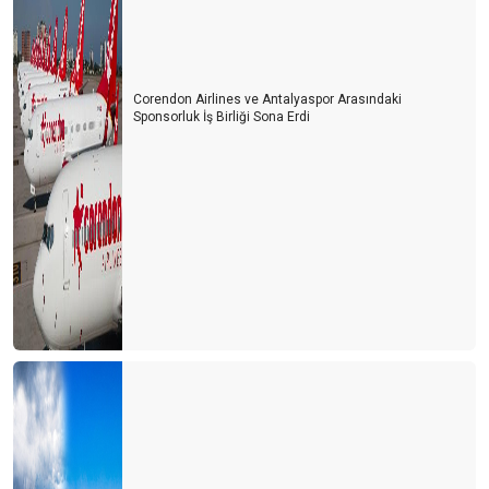
Turizmde umutlar temmuz ayına kaldı
Turisti mi çalışanlardan, çalışanları mı turistten koruyacağız?
Usulca turistin yanına sokuldum
Corendon Airlines ve Antalyaspor Arasındaki
Sponsorluk İş Birliği Sona Erdi
Dünya kenti Antalya böyle mi olmalıydı?
Ne devletler ne de işletmeler bilmiyor?
Bu gidişle yaz turizmi de tehlikede
Turizm sezonunun açılışı papatya falına döndü
Turizm iyi mi olacak? Kötü mü olacak? Gerçek nedir?
CEVABI OLMAYAN SORU
2021 yılı umutların gerçekleştiği bir yıl olsun
Eleştirelim ama hakkını da verelim
Turist gelecek hayaline kapılmayalım