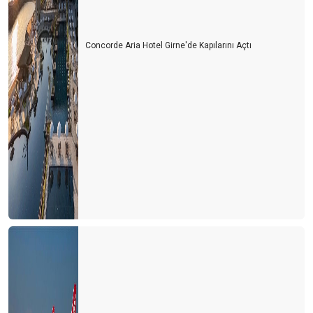
Turizm esnafı artan kurlara karşı çareyi buldu
Turizmcinin 2022 için en büyük korkusu
Concorde Aria Hotel Girne'de Kapılarını Açtı
Turizm çalışanı sektörden kaçıyor
Turizmci yerli turiste ayrı fiyatlandırma yapmalı
Türk de olsa yabancı da olsa bekara otel odası yok
2021 yılında turizmde değişen bir şey yok
Bulgaristan'da turist olmak
Personel bulmak turist bulmaktan daha zor hale geliyor
Yer gök turist doldu, ardından umarım vaka dolmaz
Antalya'nın sahilleri dolu ama turistle değil
Turizmcinin oksijeni tükenmek üzere