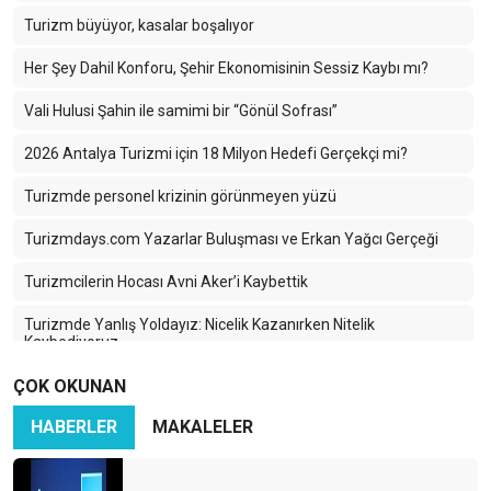
Turizm büyüyor, kasalar boşalıyor
Her Şey Dahil Konforu, Şehir Ekonomisinin Sessiz Kaybı mı?
Vali Hulusi Şahin ile samimi bir “Gönül Sofrası”
2026 Antalya Turizmi için 18 Milyon Hedefi Gerçekçi mi?
Turizmde personel krizinin görünmeyen yüzü
Turizmdays.com Yazarlar Buluşması ve Erkan Yağcı Gerçeği
Turizmcilerin Hocası Avni Aker’i Kaybettik
Turizmde Yanlış Yoldayız: Nicelik Kazanırken Nitelik
Kaybediyoruz
ÇOK OKUNAN
Karadeniz’in Sessiz Güzelliği: Turizmin Yükselen Yıldızı Ama
Hangi Bedelle?
HABERLER
MAKALELER
İran-İsrail Savaşı Turizmi Vurdu: Türk Turizmi Tehlikede mi?
Azerbaycan Turizme Göz Kırpıyor