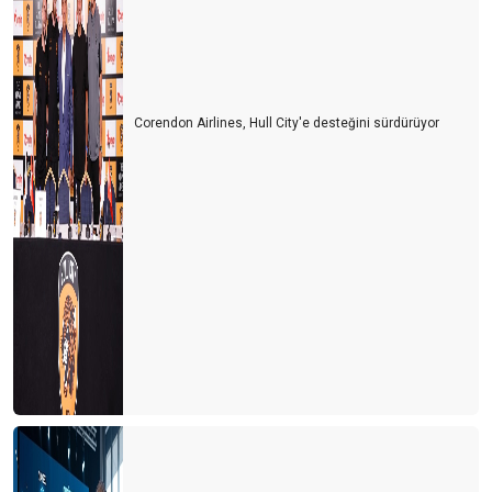
İki derede bir arada
Siyasiler tepişiyor turizm eziliyor
Turist için erken mi davrandık?
Corendon Airlines, Hull City'e desteğini sürdürüyor
Turizm Bakanlığı Turizm online haber portallarını neden göz
ardı ediyor?
Avrupa ve Rusya siyasetinin Türk turizmine yol vermesi
bekleniyor
Her kafadan bir ses çıkıyor
Turiste serbest vatandaşa yasak
Turizmcinin işi papatya falına kaldı