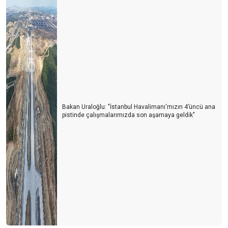
Otelciler arada kaldı
Otelciler, depremzedelerin yaralarını sarıyor
Turizmde 2022’nin Ardından 2023 yılı beklentileri
Konaklama vergisi muamması sürüyor
1 Milyon turist nerede?
Bakan Uraloğlu: "İstanbul Havalimanı'mızın 4’üncü ana
Doldur boşalt turizmi
pistinde çalışmalarımızda son aşamaya geldik"
THY'de neler oluyor?
Tur otobüsleri kazaları artmaya başladı
Kastamonu'ya yolumuz düştü
Türkiye'de cruise turları neden artmıyor?
Avrupa'da tanıtım elçisi
Memur ve Emekli Antalya'dan kaçıyor