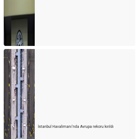
Son dakika umut oldu
Turizmci umudunu kaybetmemek için direniyor
2021 yılı turizmde umut ve endişe yılı olacak
Antalya dünyanın en iyisi
Antalya yurt dışı uçuşlara kapatılmalı
TURİZM İSTATİSTİKLERİ DEVLET SIRRI MI?
Lara-Kundu'nun unutulan arka bahçesi
Bu işin sonu nereye varacak?
İki derede bir arada
Siyasiler tepişiyor turizm eziliyor
Turist için erken mi davrandık?
İstanbul Havalimanı'nda Avrupa rekoru kırıldı