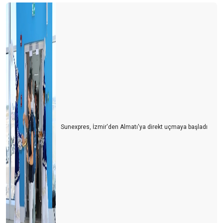
Turist olarak değil yerleşmeye geliyorlar
Turizmci desteğe muhtaç
Dünya Antalyayı izledi
Savaş mı? Turizm mi?
Fuarları özlemişiz
Personel turizm sektöründen kaçıyor
Sunexpres, İzmir'den Almatı'ya direkt uçmaya başladı
Turist ne yapsın?
Bu yıl oteller yabancı turiste kalacak gibi...
Turizm esnafı artan kurlara karşı çareyi buldu
Turizmcinin 2022 için en büyük korkusu
Turizm çalışanı sektörden kaçıyor