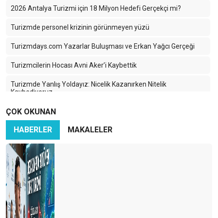
2026 Antalya Turizmi için 18 Milyon Hedefi Gerçekçi mi?
Turizmde personel krizinin görünmeyen yüzü
Turizmdays.com Yazarlar Buluşması ve Erkan Yağcı Gerçeği
Turizmcilerin Hocası Avni Aker’i Kaybettik
Turizmde Yanlış Yoldayız: Nicelik Kazanırken Nitelik
Kaybediyoruz
ÇOK OKUNAN
Türkiye Turizminde 2025: Ayağımıza Kurşun Sıkıyoruz
HABERLER
MAKALELER
Karadeniz’in Sessiz Güzelliği: Turizmin Yükselen Yıldızı Ama
Hangi Bedelle?
İran-İsrail Savaşı Turizmi Vurdu: Türk Turizmi Tehlikede mi?
Azerbaycan Turizme Göz Kırpıyor
Türkiye’nin En Büyük Rakibi: Yine Türkiye
Turizmcinin Bitmeyen Çilesi: Bir Kriz Biter, Yenisi Başlar!