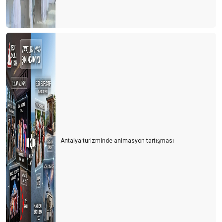
Turizmci yerli turiste ayrı fiyatlandırma yapmalı
Türk de olsa yabancı da olsa bekara otel odası yok
2021 yılında turizmde değişen bir şey yok
Bulgaristan'da turist olmak
Personel bulmak turist bulmaktan daha zor hale geliyor
Yer gök turist doldu, ardından umarım vaka dolmaz
Antalya'nın sahilleri dolu ama turistle değil
Antalya turizminde animasyon tartışması
Turizmcinin oksijeni tükenmek üzere
Turizmde umutlar temmuz ayına kaldı
Turisti mi çalışanlardan, çalışanları mı turistten koruyacağız?
Usulca turistin yanına sokuldum
Dünya kenti Antalya böyle mi olmalıydı?