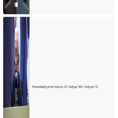
Ne devletler ne de işletmeler bilmiyor?
Bu gidişle yaz turizmi de tehlikede
Turizm sezonunun açılışı papatya falına döndü
Turizm iyi mi olacak? Kötü mü olacak? Gerçek nedir?
CEVABI OLMAYAN SORU
2021 yılı umutların gerçekleştiği bir yıl olsun
Eleştirelim ama hakkını da verelim
Turist gelecek hayaline kapılmayalım
Fenerbahçe’nin borcu 27 milyar 961 milyon TL
Turizmde herkes bildiğini okuyor
Şeffaf olmazsak turist gelmek istemez
Turizmin Albayı aramızdan ayrıldı