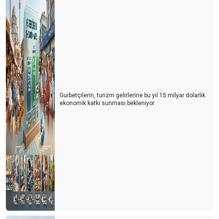
Turizm siyaset üstünde olmalı
ITB BERLİN TURİZM FUARI’NIN ARDINDAN
Turizmi yük görüyorlar
Sharm El Sheik Belek’e rakip olabilir mi?
Antalya’da hayat pahalılığı yabancıları da panikletmeye başladı
Gurbetçilerin, turizm gelirlerine bu yıl 15 milyar dolarlık
ekonomik katkı sunması bekleniyor
Turizm nasıl gidiyor? İyi mi? Kötü mü?
Antalya turist sayısında rekorlar kırıyor ama lüks oteller neden
boş?
Antalya oldu Dolaristan
Turizm Yazarları ile buluşma ve Yıldıray Karaer
Siyasetin turizme bakış açısı
ITB Berlin Turizm Fuarının ardından