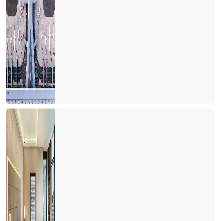
Turizm Bakanlığı Turizm online haber portallarını neden göz
ardı ediyor?
Avrupa ve Rusya siyasetinin Türk turizmine yol vermesi
bekleniyor
Her kafadan bir ses çıkıyor
Turiste serbest vatandaşa yasak
Turizmcinin işi papatya falına kaldı