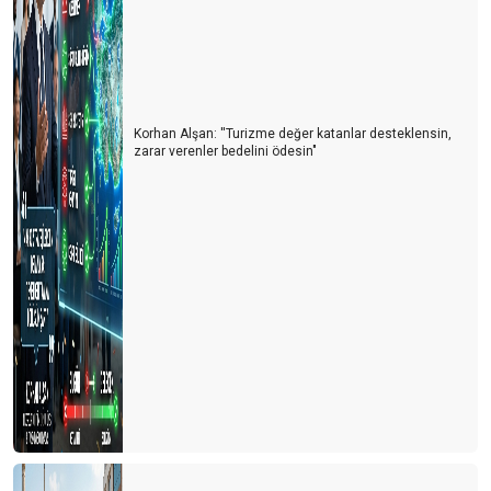
Turizm Sektörü Nereye Gidiyor?
Turizmci İkilem içinde
2024 Yılı Turizm Değerlendirmesi ve 2025 Beklentileri
Korhan Alşan: ''Turizme değer katanlar desteklensin,
zarar verenler bedelini ödesin"
Antalya Turizm Fuarı: Türk Turizminin Yükselen Değeri
Turizmde Dostane Buluşmaların Gücü: Turizmdays.com 7.
Yazarlar Buluşması
Türkiye’nin Altın Yumurtlayan Tavuğunu Koruma Zamanı
Antalya'da Turizmdeki Sıkıntılar ve Çözüm Önerileri
Antalya’nın Hava Trafiği ve Yol Sorunları: Acil Çözüm Bekleyen
Kriz
Turizm Türkiye'nin Yükselen Değeri: Fiyatlar Artarken Talep Niye
Hala Yüksek?
Afrika Turizm Forumu’nun ardından