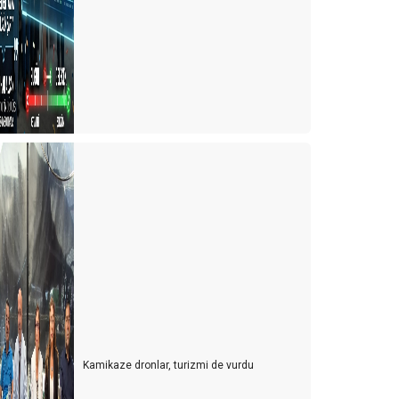
urizm esnafı artan kurlara karşı çareyi buldu
urizmcinin 2022 için en büyük korkusu
urizm çalışanı sektörden kaçıyor
urizmci yerli turiste ayrı fiyatlandırma yapmalı
ürk de olsa yabancı da olsa bekara otel odası yok
021 yılında turizmde değişen bir şey yok
ulgaristan'da turist olmak
ersonel bulmak turist bulmaktan daha zor hale
eliyor
er gök turist doldu, ardından umarım vaka dolmaz
ntalya'nın sahilleri dolu ama turistle değil
Kamikaze dronlar, turizmi de vurdu
urizmde umutlar temmuz ayına kaldı