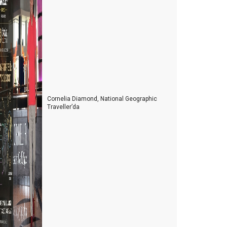
iyasetin turizme bakış açısı
TB Berlin Turizm Fuarının ardından
telciler arada kaldı
telciler, depremzedelerin yaralarını sarıyor
urizmde 2022’nin Ardından 2023 yılı beklentileri
Cornelia Diamond, National Geographic
Konaklama vergisi muamması sürüyor
Traveller’da
 Milyon turist nerede?
urist sayısı arttıkça kazalar da artıyor
oldur boşalt turizmi
HY'de neler oluyor?
ur otobüsleri kazaları artmaya başladı
Kastamonu'ya yolumuz düştü