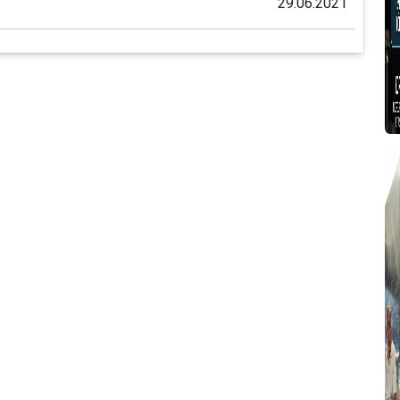
29.06.2021
T
T
T
T
T
2
B
P
g
Y
A
T