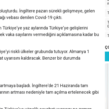
luşturdu. İngiltere pazarı sürekli gelişmeye, gelen
T
çağı vebası denilen Covid-19 çıktı.
T
G
rin Türkiye'ye yaz aylarında Türkiye'ye gelişlerini
ek vaka sayılarını vermediğini açıklamasına kadar bu
T
T
Ç
ye'yi riskli ülkeler grubunda tutuyor. Almanya 1
 uyarısını kaldıracak. Benzer bir durumda
T
K
İ
ı artmaya başladı. İngiltere'de 21 Haziranda tam
T
arının artması nedeniyle tam açılma ertelenecek gibi
A
T