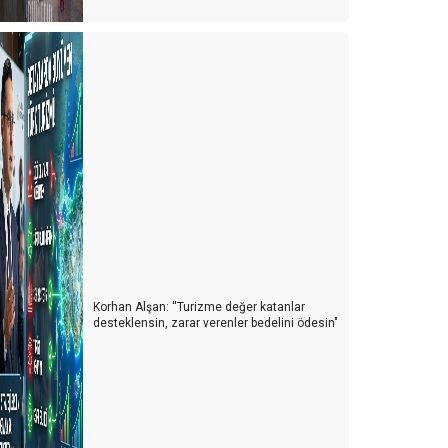
ürkiye'de cruise turları neden artmıyor?
vrupa'da tanıtım elçisi
emur ve Emekli Antalya'dan kaçıyor
urist olarak değil yerleşmeye geliyorlar
Turizmci desteğe muhtaç
ünya Antalyayı izledi
avaş mı? Turizm mi?
Korhan Alşan: ''Turizme değer katanlar
uarları özlemişiz
desteklensin, zarar verenler bedelini ödesin"
ersonel turizm sektöründen kaçıyor
urist ne yapsın?
u yıl oteller yabancı turiste kalacak gibi...