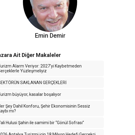
Emin Demir
zara Ait Diğer Makaleler
urizm Alarm Veriyor: 2027'yi Kaybetmeden
erçeklerle Yüzleşmeliyiz
SEKTÖRÜN SAKLANAN GERÇEKLERİ
urizm büyüyor, kasalar boşalıyor
er Şey Dahil Konforu, Şehir Ekonomisinin Sessiz
aybı mı?
ali Hulusi Şahin ile samimi bir “Gönül Sofrası”
026 Antalya Turizmi için 18 Milyon Hedefi Gerçekçi