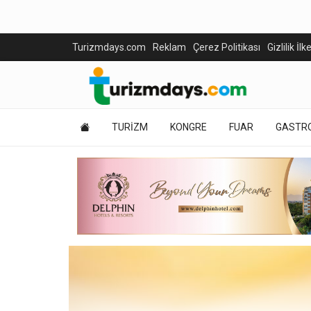
Turizmdays.com
Reklam
Çerez Politikası
Gizlilik İlk
TURİZM
KONGRE
FUAR
GASTR