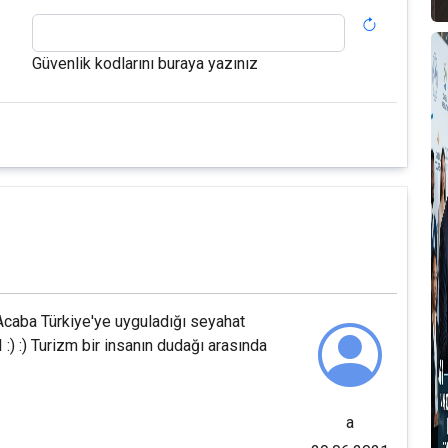
T
Güvenlik kodlarını buraya yazınız
A
M
T
D
S
F
. Acaba Türkiye'ye uyguladığı seyahat
nın dudağı arasında
P
T
a
B