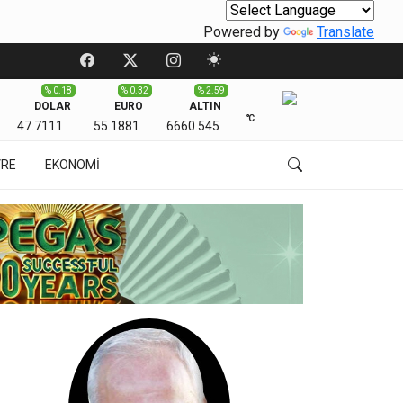
Powered by
Translate
% 0.18
% 0.32
% 2.59
DOLAR
EURO
ALTIN
℃
47.7111
55.1881
6660.545
VRE
EKONOMİ