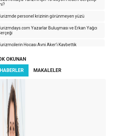
mi?
urizmde personel krizinin görünmeyen yüzü
urizmdays.com Yazarlar Buluşması ve Erkan Yağcı
erçeği
urizmcilerin Hocası Avni Aker’i Kaybettik
urizmde Yanlış Yoldayız: Nicelik Kazanırken Nitelik
OK OKUNAN
Kaybediyoruz
HABERLER
MAKALELER
ürkiye Turizminde 2025: Ayağımıza Kurşun Sıkıyoruz
aradeniz’in Sessiz Güzelliği: Turizmin Yükselen Yıldızı
Ama Hangi Bedelle?
ran-İsrail Savaşı Turizmi Vurdu: Türk Turizmi
ehlikede mi?
zerbaycan Turizme Göz Kırpıyor
ürkiye’nin En Büyük Rakibi: Yine Türkiye