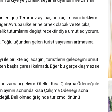
erin Türkiye'ye yönelik seyahat uyarısını ne zaman
T
B
ın en geç Temmuz ayı başında açılmasını bekliyor.
T
iğer Avrupa ülkelerine örnek olacak ve Belçika,
T
elik tutumlarını değiştirecektir diye umut ediyorum.
2
 Toğluluğundan gelen turist sayısının artmasına
A
T
ile birlikte açılacağını, turistlerin geleceğini umut
T
ten başka çaresi kalmadı. Eğer bu gerçekleşmezse
T
eme zamanı geliyor. Oteller Kısa Çalışma Ödeneği ile
A
ran ayının sonunda Kısa Çalışma Ödeneği sona
A
 değil. Beli olmadığı içinde turizmci önünü
B
T