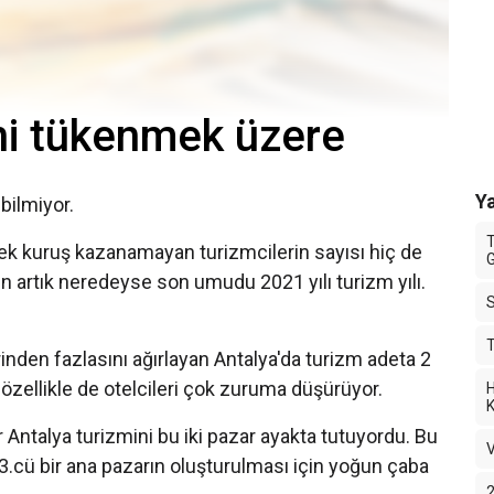
ni tükenmek üzere
Ya
 bilmiyor.
T
tek kuruş kazanamayan turizmcilerin sayısı hiç de
G
artık neredeyse son umudu 2021 yılı turizm yılı.
T
rinden fazlasını ağırlayan Antalya'da turizm adeta 2
özellikle de otelcileri çok zuruma düşürüyor.
H
K
 Antalya turizmini bu iki pazar ayakta tutuyordu. Bu
V
 3.cü bir ana pazarın oluşturulması için yoğun çaba
2