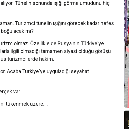
T
l alıyor. Tünelin sonunda ışığı görme umudunu hiç
A
aman. Turizmci tünelin ışığını görecek kadar nefes
T
e boğulacak mı?
rizm olmaz. Özellikle de Rusya'nın Türkiye'ye
T
larla ilgili olmadığı tamamen siyasi olduğu görüşü
S
Rus turizmcilerde hakim.
A
ıyor. Acaba Türkiye'ye uyguladığı seyahat
p
T
gerçek var.
A
o
eni tükenmek üzere....
A
T