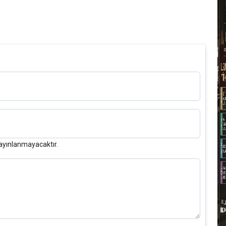
S
I
O
O
T
1
ayınlanmayacaktır.
T
D
T
T