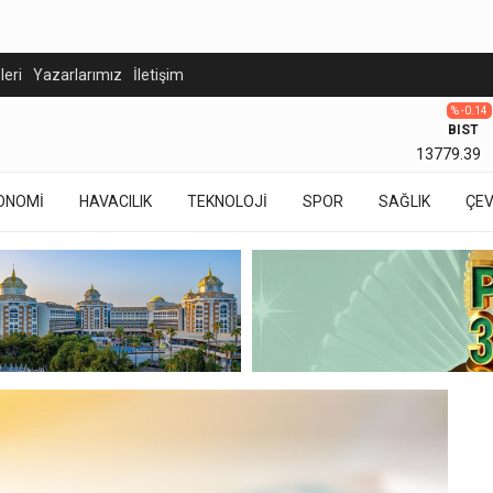
eleri
Yazarlarımız
İletişim
% -0.14
BIST
13779.39
ONOMİ
HAVACILIK
TEKNOLOJİ
SPOR
SAĞLIK
ÇE