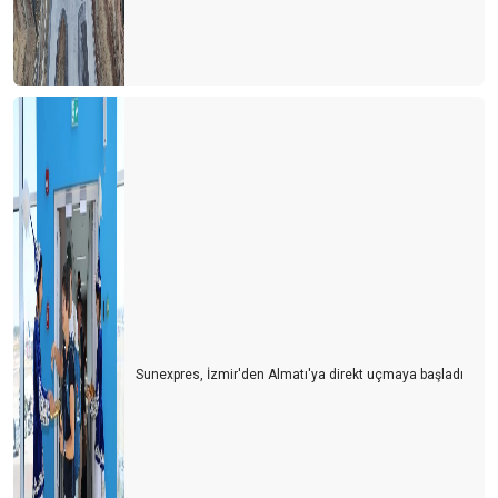
Kastamonu'ya yolumuz düştü
Türkiye'de cruise turları neden artmıyor?
Avrupa'da tanıtım elçisi
Memur ve Emekli Antalya'dan kaçıyor
Turist olarak değil yerleşmeye geliyorlar
Turizmci desteğe muhtaç
Dünya Antalyayı izledi
Savaş mı? Turizm mi?
Fuarları özlemişiz
Sunexpres, İzmir'den Almatı'ya direkt uçmaya başladı
Personel turizm sektöründen kaçıyor
Turist ne yapsın?
Bu yıl oteller yabancı turiste kalacak gibi...