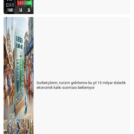
Turizm Türkiye'nin Yükselen Değeri: Fiyatlar Artarken Talep Niye
Hala Yüksek?
Afrika Turizm Forumu’nun ardından
Turizm siyaset üstünde olmalı
ITB BERLİN TURİZM FUARI’NIN ARDINDAN
Turizmi yük görüyorlar
Sharm El Sheik Belek’e rakip olabilir mi?
Antalya’da hayat pahalılığı yabancıları da panikletmeye başladı
Gurbetçilerin, turizm gelirlerine bu yıl 15 milyar dolarlık
ekonomik katkı sunması bekleniyor
Turizm nasıl gidiyor? İyi mi? Kötü mü?
Antalya turist sayısında rekorlar kırıyor ama lüks oteller neden
boş?
Antalya oldu Dolaristan
Turizm Yazarları ile buluşma ve Yıldıray Karaer