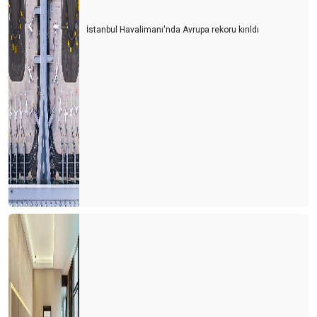
Siyasiler tepişiyor turizm eziliyor
Turist için erken mi davrandık?
İstanbul Havalimanı'nda Avrupa rekoru kırıldı
Turizm Bakanlığı Turizm online haber portallarını neden göz
ardı ediyor?
Avrupa ve Rusya siyasetinin Türk turizmine yol vermesi
bekleniyor
Her kafadan bir ses çıkıyor
Turiste serbest vatandaşa yasak
Turizmcinin işi papatya falına kaldı