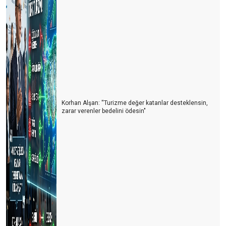
Türkiye’nin En Büyük Rakibi: Yine Türkiye
Turizmcinin Bitmeyen Çilesi: Bir Kriz Biter, Yenisi Başlar!
Turizm Sektörü Nereye Gidiyor?
Turizmci İkilem içinde
2024 Yılı Turizm Değerlendirmesi ve 2025 Beklentileri
Korhan Alşan: ''Turizme değer katanlar desteklensin,
zarar verenler bedelini ödesin"
Antalya Turizm Fuarı: Türk Turizminin Yükselen Değeri
Turizmde Dostane Buluşmaların Gücü: Turizmdays.com 7.
Yazarlar Buluşması
Türkiye’nin Altın Yumurtlayan Tavuğunu Koruma Zamanı
Antalya'da Turizmdeki Sıkıntılar ve Çözüm Önerileri
Antalya’nın Hava Trafiği ve Yol Sorunları: Acil Çözüm Bekleyen
Kriz