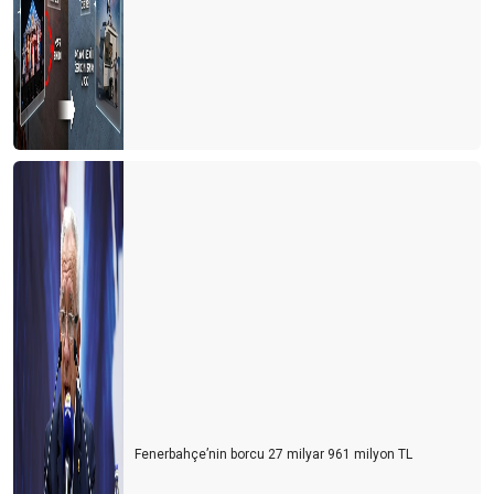
Turizmde umutlar temmuz ayına kaldı
Turisti mi çalışanlardan, çalışanları mı turistten koruyacağız?
Usulca turistin yanına sokuldum
Dünya kenti Antalya böyle mi olmalıydı?
Ne devletler ne de işletmeler bilmiyor?
Bu gidişle yaz turizmi de tehlikede
Turizm sezonunun açılışı papatya falına döndü
Turizm iyi mi olacak? Kötü mü olacak? Gerçek nedir?
CEVABI OLMAYAN SORU
2021 yılı umutların gerçekleştiği bir yıl olsun
Eleştirelim ama hakkını da verelim
Fenerbahçe’nin borcu 27 milyar 961 milyon TL
Turist gelecek hayaline kapılmayalım