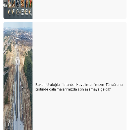
Siyasetin turizme bakış açısı
ITB Berlin Turizm Fuarının ardından
Otelciler arada kaldı
Otelciler, depremzedelerin yaralarını sarıyor
Turizmde 2022’nin Ardından 2023 yılı beklentileri
Konaklama vergisi muamması sürüyor
1 Milyon turist nerede?
Bakan Uraloğlu: "İstanbul Havalimanı'mızın 4’üncü ana
Turist sayısı arttıkça kazalar da artıyor
pistinde çalışmalarımızda son aşamaya geldik"
Doldur boşalt turizmi
THY'de neler oluyor?
Tur otobüsleri kazaları artmaya başladı