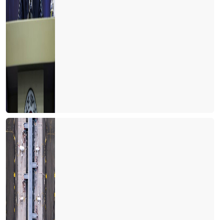
Turizmde herkes bildiğini okuyor
Şeffaf olmazsak turist gelmek istemez
Turizmin Albayı aramızdan ayrıldı
Son dakika umut oldu
Turizmci umudunu kaybetmemek için direniyor
2021 yılı turizmde umut ve endişe yılı olacak
Antalya dünyanın en iyisi
Antalya yurt dışı uçuşlara kapatılmalı
TURİZM İSTATİSTİKLERİ DEVLET SIRRI MI?
Lara-Kundu'nun unutulan arka bahçesi
Bu işin sonu nereye varacak?