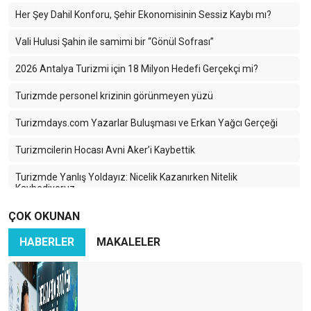
Her Şey Dahil Konforu, Şehir Ekonomisinin Sessiz Kaybı mı?
Vali Hulusi Şahin ile samimi bir “Gönül Sofrası”
2026 Antalya Turizmi için 18 Milyon Hedefi Gerçekçi mi?
Turizmde personel krizinin görünmeyen yüzü
Turizmdays.com Yazarlar Buluşması ve Erkan Yağcı Gerçeği
Turizmcilerin Hocası Avni Aker’i Kaybettik
Turizmde Yanlış Yoldayız: Nicelik Kazanırken Nitelik
Kaybediyoruz
ÇOK OKUNAN
Türkiye Turizminde 2025: Ayağımıza Kurşun Sıkıyoruz
HABERLER
MAKALELER
Karadeniz’in Sessiz Güzelliği: Turizmin Yükselen Yıldızı Ama
Hangi Bedelle?
İran-İsrail Savaşı Turizmi Vurdu: Türk Turizmi Tehlikede mi?
Azerbaycan Turizme Göz Kırpıyor