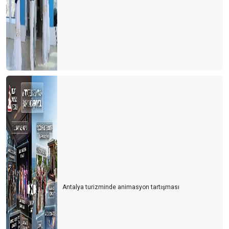
Turizm esnafı artan kurlara karşı çareyi buldu
Turizmcinin 2022 için en büyük korkusu
Turizm çalışanı sektörden kaçıyor
Turizmci yerli turiste ayrı fiyatlandırma yapmalı
Türk de olsa yabancı da olsa bekara otel odası yok
2021 yılında turizmde değişen bir şey yok
Bulgaristan'da turist olmak
Personel bulmak turist bulmaktan daha zor hale geliyor
Yer gök turist doldu, ardından umarım vaka dolmaz
Antalya turizminde animasyon tartışması
Antalya'nın sahilleri dolu ama turistle değil
Turizmcinin oksijeni tükenmek üzere