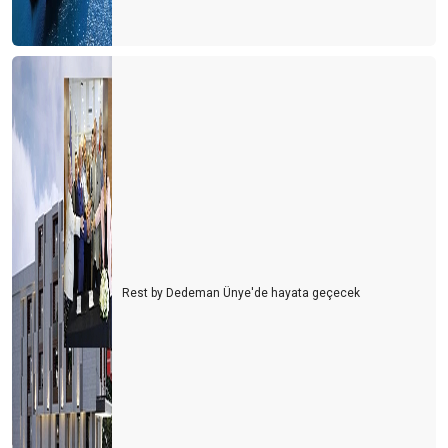
Bulgaristan'da turist olmak
Personel bulmak turist bulmaktan daha zor hale geliyor
Yer gök turist doldu, ardından umarım vaka dolmaz
Antalya'nın sahilleri dolu ama turistle değil
Turizmcinin oksijeni tükenmek üzere
Turizmde umutlar temmuz ayına kaldı
Turisti mi çalışanlardan, çalışanları mı turistten koruyacağız?
Rest by Dedeman Ünye'de hayata geçecek
Usulca turistin yanına sokuldum
Dünya kenti Antalya böyle mi olmalıydı?
Ne devletler ne de işletmeler bilmiyor?
Bu gidişle yaz turizmi de tehlikede