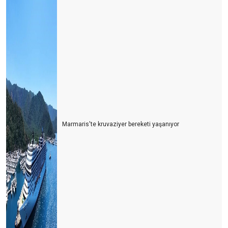
Dünya Antalyayı izledi
Savaş mı? Turizm mi?
Fuarları özlemişiz
Personel turizm sektöründen kaçıyor
Turist ne yapsın?
Bu yıl oteller yabancı turiste kalacak gibi...
Turizm esnafı artan kurlara karşı çareyi buldu
Marmaris'te kruvaziyer bereketi yaşanıyor
Turizmcinin 2022 için en büyük korkusu
Turizm çalışanı sektörden kaçıyor
Turizmci yerli turiste ayrı fiyatlandırma yapmalı
Türk de olsa yabancı da olsa bekara otel odası yok
2021 yılında turizmde değişen bir şey yok