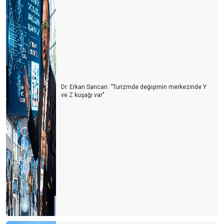
1 Milyon turist nerede?
Turist sayısı arttıkça kazalar da artıyor
Doldur boşalt turizmi
THY'de neler oluyor?
Dr. Erkan Sarıcan: ‘’Turizmde değişimin merkezinde Y
Tur otobüsleri kazaları artmaya başladı
ve Z kuşağı var’’
Kastamonu'ya yolumuz düştü
Türkiye'de cruise turları neden artmıyor?
Avrupa'da tanıtım elçisi
Memur ve Emekli Antalya'dan kaçıyor
Turist olarak değil yerleşmeye geliyorlar
Turizmci desteğe muhtaç