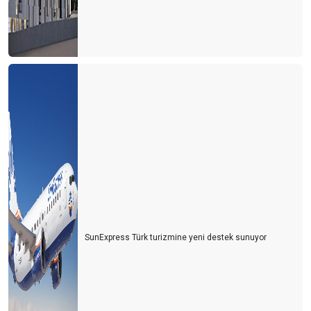
Turizm sezonunun açılışı papatya falına döndü
Turizm iyi mi olacak? Kötü mü olacak? Gerçek nedir?
CEVABI OLMAYAN SORU
2021 yılı umutların gerçekleştiği bir yıl olsun
Eleştirelim ama hakkını da verelim
Turist gelecek hayaline kapılmayalım
Turizmde herkes bildiğini okuyor
Şeffaf olmazsak turist gelmek istemez
Turizmin Albayı aramızdan ayrıldı
SunExpress Türk turizmine yeni destek sunuyor
Son dakika umut oldu
Turizmci umudunu kaybetmemek için direniyor
2021 yılı turizmde umut ve endişe yılı olacak