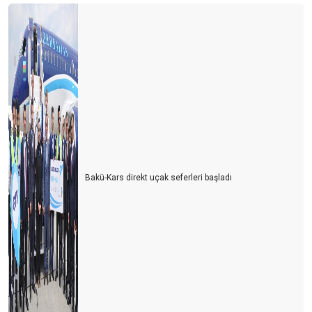
Bakü-Kars direkt uçak seferleri başladı