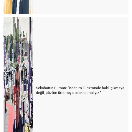
Antalya’nın Hava Trafiği ve Yol Sorunları: Acil Çözüm Bekleyen
Kriz
Turizm Türkiye'nin Yükselen Değeri: Fiyatlar Artarken Talep Niye
Hala Yüksek?
Afrika Turizm Forumu’nun ardından
Turizm siyaset üstünde olmalı
ITB BERLİN TURİZM FUARI’NIN ARDINDAN
Turizmi yük görüyorlar
Sharm El Sheik Belek’e rakip olabilir mi?
Sebahattin Duman: ‘’Bodrum Turizminde haklı çıkmaya
değil, çözüm üretmeye odaklanmalıyız."
Antalya’da hayat pahalılığı yabancıları da panikletmeye başladı
Turizm nasıl gidiyor? İyi mi? Kötü mü?
Antalya turist sayısında rekorlar kırıyor ama lüks oteller neden
boş?