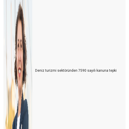
İran-İsrail Savaşı Turizmi Vurdu: Türk Turizmi Tehlikede mi?
Azerbaycan Turizme Göz Kırpıyor
Türkiye’nin En Büyük Rakibi: Yine Türkiye
Turizmcinin Bitmeyen Çilesi: Bir Kriz Biter, Yenisi Başlar!
Turizm Sektörü Nereye Gidiyor?
Turizmci İkilem içinde
Deniz turizmi sektöründen 7590 sayılı kanuna tepki
2024 Yılı Turizm Değerlendirmesi ve 2025 Beklentileri
Antalya Turizm Fuarı: Türk Turizminin Yükselen Değeri
Turizmde Dostane Buluşmaların Gücü: Turizmdays.com 7.
Yazarlar Buluşması
Türkiye’nin Altın Yumurtlayan Tavuğunu Koruma Zamanı
Antalya'da Turizmdeki Sıkıntılar ve Çözüm Önerileri