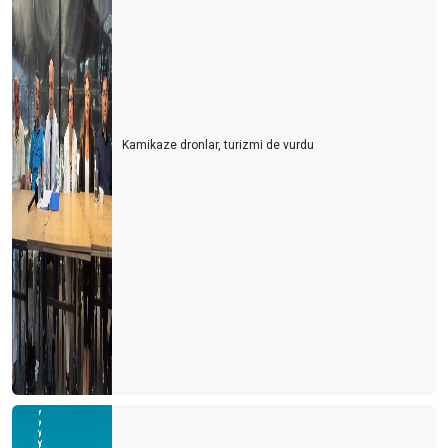
Turizmcinin oksijeni tükenmek üzere
Turizmde umutlar temmuz ayına kaldı
Turisti mi çalışanlardan, çalışanları mı turistten koruyacağız?
Kamikaze dronlar, turizmi de vurdu
Usulca turistin yanına sokuldum
Dünya kenti Antalya böyle mi olmalıydı?
Ne devletler ne de işletmeler bilmiyor?
Bu gidişle yaz turizmi de tehlikede
Turizm sezonunun açılışı papatya falına döndü
Turizm iyi mi olacak? Kötü mü olacak? Gerçek nedir?
CEVABI OLMAYAN SORU
2021 yılı umutların gerçekleştiği bir yıl olsun