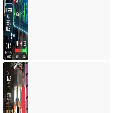
Tur otobüsleri kazaları artmaya başladı
Kastamonu'ya yolumuz düştü
Türkiye'de cruise turları neden artmıyor?
Avrupa'da tanıtım elçisi
Memur ve Emekli Antalya'dan kaçıyor
Turist olarak değil yerleşmeye geliyorlar
Turizmci desteğe muhtaç
Dünya Antalyayı izledi
Savaş mı? Turizm mi?
Fuarları özlemişiz
Personel turizm sektöründen kaçıyor