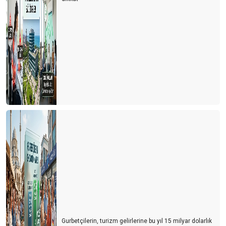
Gurbetçilerin, turizm gelirlerine bu yıl 15 milyar dolarlık