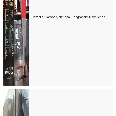
Turist ne yapsın?
Bu yıl oteller yabancı turiste kalacak gibi...
Cornelia Diamond, National Geographic Traveller’da
Turizm esnafı artan kurlara karşı çareyi buldu
Turizmcinin 2022 için en büyük korkusu
Turizm çalışanı sektörden kaçıyor
Turizmci yerli turiste ayrı fiyatlandırma yapmalı
Türk de olsa yabancı da olsa bekara otel odası yok
2021 yılında turizmde değişen bir şey yok
Bulgaristan'da turist olmak
Personel bulmak turist bulmaktan daha zor hale geliyor
Yer gök turist doldu, ardından umarım vaka dolmaz
Antalya'nın sahilleri dolu ama turistle değil