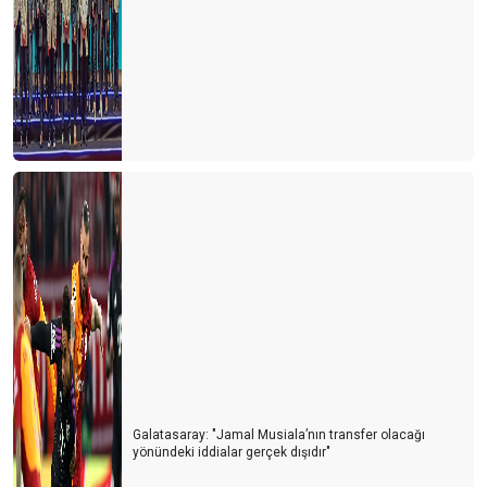
Bu işin sonu nereye varacak?
İki derede bir arada
Siyasiler tepişiyor turizm eziliyor
Turist için erken mi davrandık?
Turizm Bakanlığı Turizm online haber portallarını neden göz
ardı ediyor?
Avrupa ve Rusya siyasetinin Türk turizmine yol vermesi
bekleniyor
Her kafadan bir ses çıkıyor
Turiste serbest vatandaşa yasak
Turizmcinin işi papatya falına kaldı
Galatasaray: "Jamal Musiala’nın transfer olacağı
yönündeki iddialar gerçek dışıdır"