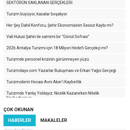
SEKTÖRÜN SAKLANAN GERÇEKLERİ
Turizm büyüyor, kasalar boşalıyor
Her Şey Dahil Konforu, Şehir Ekonomisinin Sessiz Kaybı mı?
Vali Hulusi Şahin ile samimi bir “Gönül Sofrası”
2026 Antalya Turizmi için 18 Milyon Hedefi Gerçekçi mi?
Turizmde personel krizinin görünmeyen yüzü
Turizmdays.com Yazarlar Buluşması ve Erkan Yağcı Gerçeği
Turizmcilerin Hocası Avni Aker’i Kaybettik
Turizmde Yanlış Yoldayız: Nicelik Kazanırken Nitelik
Kaybediyoruz
ÇOK OKUNAN
Türkiye Turizminde 2025: Ayağımıza Kurşun Sıkıyoruz
HABERLER
MAKALELER
Karadeniz’in Sessiz Güzelliği: Turizmin Yükselen Yıldızı Ama
Hangi Bedelle?