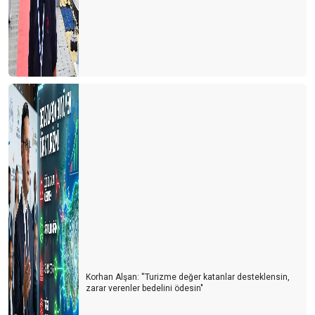
Antalya oldu Dolaristan
Turizm Yazarları ile buluşma ve Yıldıray Karaer
Siyasetin turizme bakış açısı
ITB Berlin Turizm Fuarının ardından
Otelciler arada kaldı
Otelciler, depremzedelerin yaralarını sarıyor
Turizmde 2022’nin Ardından 2023 yılı beklentileri
Konaklama vergisi muamması sürüyor
1 Milyon turist nerede?
Turist sayısı arttıkça kazalar da artıyor
Korhan Alşan: ''Turizme değer katanlar desteklensin,
Doldur boşalt turizmi
zarar verenler bedelini ödesin"
THY'de neler oluyor?