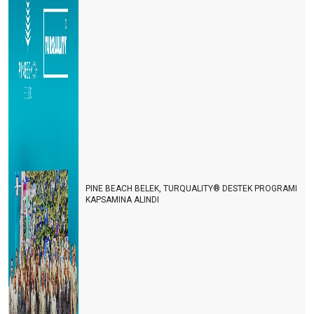
Eleştirelim ama hakkını da verelim
Turist gelecek hayaline kapılmayalım
Turizmde herkes bildiğini okuyor
Şeffaf olmazsak turist gelmek istemez
Turizmin Albayı aramızdan ayrıldı
Son dakika umut oldu
Turizmci umudunu kaybetmemek için direniyor
PINE BEACH BELEK, TURQUALITY® DESTEK PROGRAMI
2021 yılı turizmde umut ve endişe yılı olacak
KAPSAMINA ALINDI
Antalya dünyanın en iyisi
Antalya yurt dışı uçuşlara kapatılmalı
TURİZM İSTATİSTİKLERİ DEVLET SIRRI MI?
Lara-Kundu'nun unutulan arka bahçesi