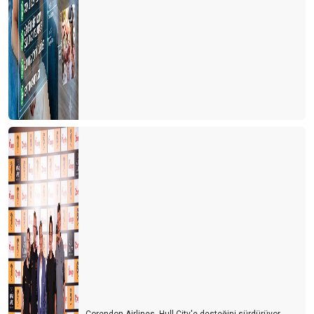
Corendon Airlines, Hull City'e desteğini sürdürüyor