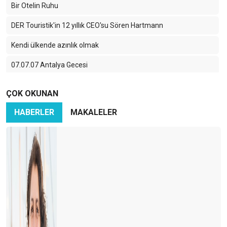
Bir Otelin Ruhu
DER Touristik'in 12 yıllık CEO'su Sören Hartmann
Kendi ülkende azınlık olmak
07.07.07 Antalya Gecesi
Side'deki büyük değişim
ÇOK OKUNAN
Genel müdür, genel müdür müdür?
HABERLER
MAKALELER
Resort otelciliğinin ve herşey dahilin altın çağı
Ekonomi Corona tanımaz
Kötünün daha kötüsü de varmış
Herkes bir gün Otelci olacak
Banka Otel Acente çıkmazı
FVW Workshop İstanbul’da yapıldı