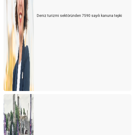
Şimdi Tam Zamanı
Deniz turizmi sektöründen 7590 sayılı kanuna tepki
Anadolu’nun zenginlikleri
Başarının yolu
VEFA, HEM İYİ HEM DE KÖTÜ GÜNDE !!!