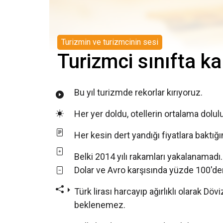
Turizmin ve turizmcinin sesi
Turizmci sınıfta ka
Bu yıl turizmde rekorlar kırıyoruz.
Her yer doldu, otellerin ortalama doluluk
Her kesin dert yandığı fiyatlara baktı
Belki 2014 yılı rakamları yakalanamadı.
Dolar ve Avro karşısında yüzde 100'den
Türk lirası harcayıp ağırlıklı olarak D
beklenemez.