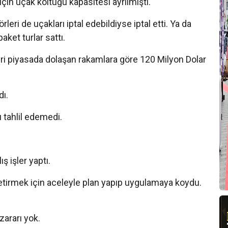
çin uçak koltuğu kapasitesi ayrılmıştı.
T
A
rleri de uçakları iptal edebildiyse iptal etti. Ya da
aket turlar sattı.
T
eri piyasada dolaşan rakamlara göre 120 Milyon Dolar
T
dı.
S
 tahlil edemedi.
A
p
T
 işler yaptı.
A
o
 getirmek için aceleyle plan yapıp uygulamaya koydu.
A
T
zararı yok.