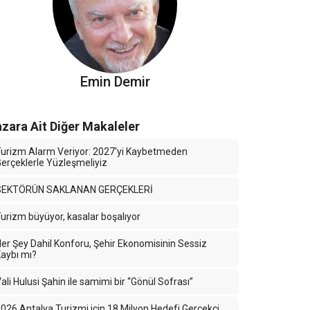
Emin Demir
zara Ait Diğer Makaleler
urizm Alarm Veriyor: 2027'yi Kaybetmeden
erçeklerle Yüzleşmeliyiz
SEKTÖRÜN SAKLANAN GERÇEKLERİ
urizm büyüyor, kasalar boşalıyor
er Şey Dahil Konforu, Şehir Ekonomisinin Sessiz
aybı mı?
ali Hulusi Şahin ile samimi bir “Gönül Sofrası”
026 Antalya Turizmi için 18 Milyon Hedefi Gerçekçi