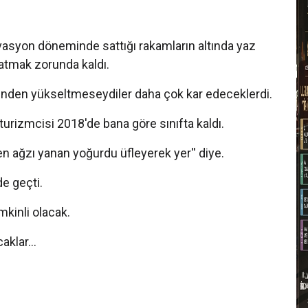
S
I
vasyon döneminde sattığı rakamların altında yaz
atmak zorunda kaldı.
O
O
kenden yükseltmeseydiler daha çok kar edeceklerdi.
T
turizmcisi 2018'de bana göre sınıfta kaldı.
n ağzı yanan yoğurdu üfleyerek yer'' diye.
1
de geçti.
T
mkinli olacak.
D
klar...
T
T