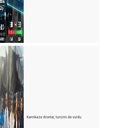
urizm esnafı artan kurlara karşı çareyi buldu
urizmcinin 2022 için en büyük korkusu
urizm çalışanı sektörden kaçıyor
urizmci yerli turiste ayrı fiyatlandırma yapmalı
ürk de olsa yabancı da olsa bekara otel odası yok
021 yılında turizmde değişen bir şey yok
ulgaristan'da turist olmak
ersonel bulmak turist bulmaktan daha zor hale
eliyor
er gök turist doldu, ardından umarım vaka dolmaz
ntalya'nın sahilleri dolu ama turistle değil
Kamikaze dronlar, turizmi de vurdu
urizmcinin oksijeni tükenmek üzere