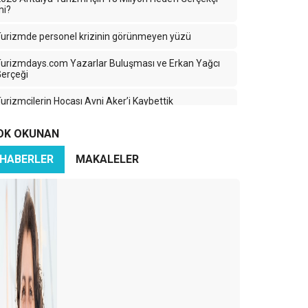
mi?
urizmde personel krizinin görünmeyen yüzü
urizmdays.com Yazarlar Buluşması ve Erkan Yağcı
erçeği
urizmcilerin Hocası Avni Aker’i Kaybettik
urizmde Yanlış Yoldayız: Nicelik Kazanırken Nitelik
OK OKUNAN
Kaybediyoruz
HABERLER
MAKALELER
ürkiye Turizminde 2025: Ayağımıza Kurşun Sıkıyoruz
aradeniz’in Sessiz Güzelliği: Turizmin Yükselen Yıldızı
Ama Hangi Bedelle?
ran-İsrail Savaşı Turizmi Vurdu: Türk Turizmi
ehlikede mi?
zerbaycan Turizme Göz Kırpıyor
ürkiye’nin En Büyük Rakibi: Yine Türkiye