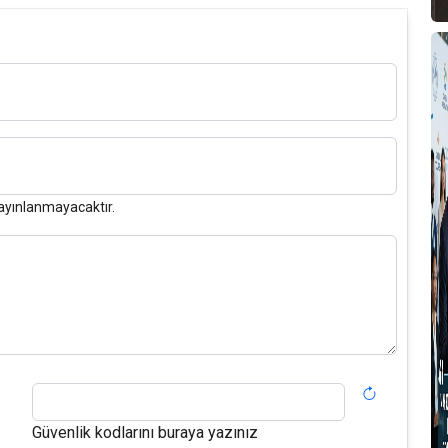
T
A
M
T
ayınlanmayacaktır.
D
S
F
P
T
B
Güvenlik kodlarını buraya yazınız