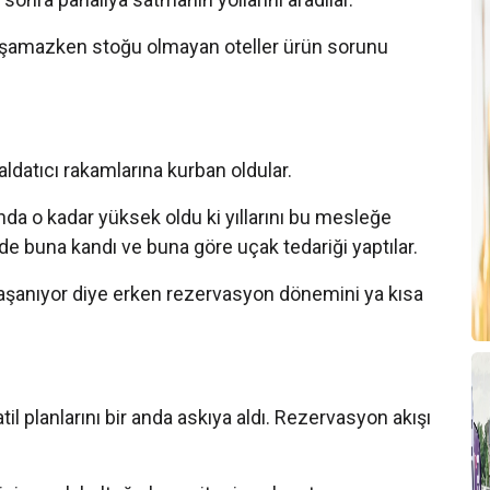
T
B
 yaşamazken stoğu olmayan oteller ürün sorunu
T
T
ldatıcı rakamlarına kurban oldular.
2
A
nda o kadar yüksek oldu ki yıllarını bu mesleğe
de buna kandı ve buna göre uçak tedariği yaptılar.
T
T
 yaşanıyor diye erken rezervasyon dönemini ya kısa
T
A
til planlarını bir anda askıya aldı. Rezervasyon akışı
A
B
T