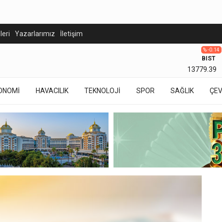
eleri
Yazarlarımız
İletişim
% -0.14
BIST
13779.39
ONOMİ
HAVACILIK
TEKNOLOJİ
SPOR
SAĞLIK
ÇE