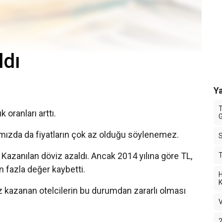
ldı
Ya
T
 oranları arttı.
G
ğımızda da fiyatların çok az olduğu söylenemez.
 Kazanılan döviz azaldı. Ancak 2014 yılına göre TL,
T
 fazla değer kaybetti.
H
K
öviz kazanan otelcilerin bu durumdan zararlı olması
V
2