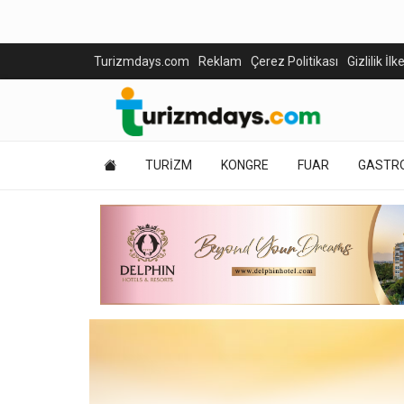
Turizmdays.com
Reklam
Çerez Politikası
Gizlilik İlk
TURİZM
KONGRE
FUAR
GASTR