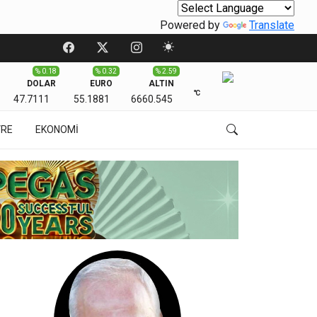
Powered by
Translate
% 0.18
% 0.32
% 2.59
DOLAR
EURO
ALTIN
℃
47.7111
55.1881
6660.545
VRE
EKONOMİ