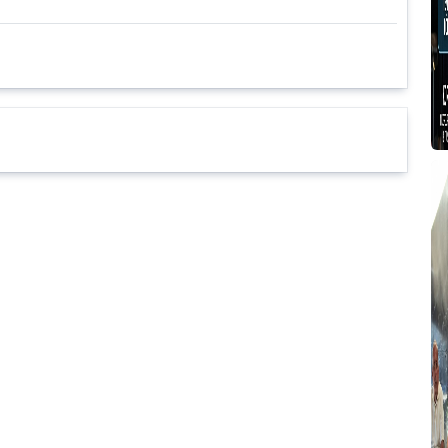
T
T
T
T
T
2
B
P
g
Y
A
T