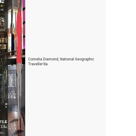
iyasetin turizme bakış açısı
TB Berlin Turizm Fuarının ardından
telciler arada kaldı
telciler, depremzedelerin yaralarını sarıyor
urizmde 2022’nin Ardından 2023 yılı beklentileri
Cornelia Diamond, National Geographic
Konaklama vergisi muamması sürüyor
Traveller’da
 Milyon turist nerede?
urist sayısı arttıkça kazalar da artıyor
oldur boşalt turizmi
HY'de neler oluyor?
ur otobüsleri kazaları artmaya başladı
Kastamonu'ya yolumuz düştü