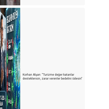
ürkiye'de cruise turları neden artmıyor?
vrupa'da tanıtım elçisi
emur ve Emekli Antalya'dan kaçıyor
urist olarak değil yerleşmeye geliyorlar
Turizmci desteğe muhtaç
ünya Antalyayı izledi
avaş mı? Turizm mi?
Korhan Alşan: ''Turizme değer katanlar
uarları özlemişiz
desteklensin, zarar verenler bedelini ödesin"
ersonel turizm sektöründen kaçıyor
urist ne yapsın?
u yıl oteller yabancı turiste kalacak gibi...