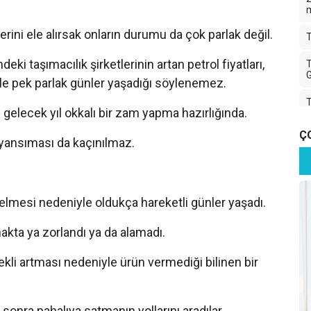
erini ele alırsak onların durumu da çok parlak değil.
T
eki taşımacılık şirketlerinin artan petrol fiyatları,
T
G
iyle pek parlak günler yaşadığı söylenemez.
T
i gelecek yıl okkalı bir zam yapma hazırlığında.
T
Ç
 yansıması da kaçınılmaz.
T
K
selmesi nedeniyle oldukça hareketli günler yaşadı.
akta ya zorlandı ya da alamadı.
İ
T
rekli artması nedeniyle ürün vermediği bilinen bir
A
T
 sonra pahalıya satmanın yollarını aradılar.