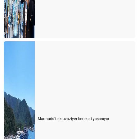
Memur ve Emekli Antalya'dan kaçıyor
Turist olarak değil yerleşmeye geliyorlar
Turizmci desteğe muhtaç
Dünya Antalyayı izledi
Savaş mı? Turizm mi?
Fuarları özlemişiz
Personel turizm sektöründen kaçıyor
Turist ne yapsın?
Bu yıl oteller yabancı turiste kalacak gibi...
Turizm esnafı artan kurlara karşı çareyi buldu
Marmaris'te kruvaziyer bereketi yaşanıyor
Turizmcinin 2022 için en büyük korkusu