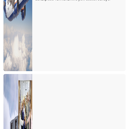
Dünya kenti Antalya böyle mi olmalıydı?
Ne devletler ne de işletmeler bilmiyor?
Bu gidişle yaz turizmi de tehlikede
Turizm sezonunun açılışı papatya falına döndü
Turizm iyi mi olacak? Kötü mü olacak? Gerçek nedir?
CEVABI OLMAYAN SORU
2021 yılı umutların gerçekleştiği bir yıl olsun
Eleştirelim ama hakkını da verelim
Turist gelecek hayaline kapılmayalım
Turizmde herkes bildiğini okuyor
Şeffaf olmazsak turist gelmek istemez