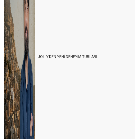
Turizm Bakanlığı Turizm online haber portallarını neden göz
ardı ediyor?
Avrupa ve Rusya siyasetinin Türk turizmine yol vermesi
bekleniyor
Her kafadan bir ses çıkıyor
Turiste serbest vatandaşa yasak
JOLLY’DEN YENİ DENEYİM TURLARI
Turizmcinin işi papatya falına kaldı