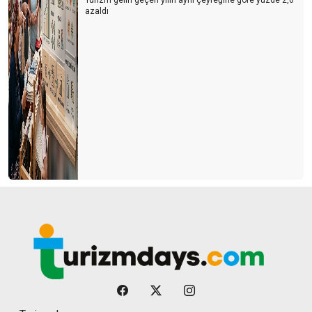
Turizm geliri geçen yılın aynı çeyreğine göre yüzde 2,6
azaldı