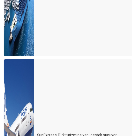
Turizm çalışanı sektörden kaçıyor
Turizmci yerli turiste ayrı fiyatlandırma yapmalı
Türk de olsa yabancı da olsa bekara otel odası yok
2021 yılında turizmde değişen bir şey yok
Bulgaristan'da turist olmak
Personel bulmak turist bulmaktan daha zor hale geliyor
Yer gök turist doldu, ardından umarım vaka dolmaz
Antalya'nın sahilleri dolu ama turistle değil
Turizmcinin oksijeni tükenmek üzere
Turizmde umutlar temmuz ayına kaldı
Turisti mi çalışanlardan, çalışanları mı turistten koruyacağız?
Usulca turistin yanına sokuldum
SunExpress Türk turizmine yeni destek sunuyor