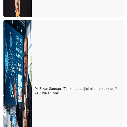
Otelciler arada kaldı
Otelciler, depremzedelerin yaralarını sarıyor
Turizmde 2022’nin Ardından 2023 yılı beklentileri
Konaklama vergisi muamması sürüyor
1 Milyon turist nerede?
Turist sayısı arttıkça kazalar da artıyor
Doldur boşalt turizmi
THY'de neler oluyor?
Dr. Erkan Sarıcan: ‘’Turizmde değişimin merkezinde Y
Tur otobüsleri kazaları artmaya başladı
ve Z kuşağı var’’
Kastamonu'ya yolumuz düştü
Türkiye'de cruise turları neden artmıyor?
Avrupa'da tanıtım elçisi