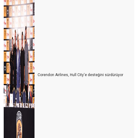
Turizm siyaset üstünde olmalı
ITB BERLİN TURİZM FUARI’NIN ARDINDAN
Turizmi yük görüyorlar
Sharm El Sheik Belek’e rakip olabilir mi?
Antalya’da hayat pahalılığı yabancıları da panikletmeye başladı
Turizm nasıl gidiyor? İyi mi? Kötü mü?
Corendon Airlines, Hull City'e desteğini sürdürüyor
Antalya turist sayısında rekorlar kırıyor ama lüks oteller neden
boş?
Antalya oldu Dolaristan
Turizm Yazarları ile buluşma ve Yıldıray Karaer
Siyasetin turizme bakış açısı
ITB Berlin Turizm Fuarının ardından