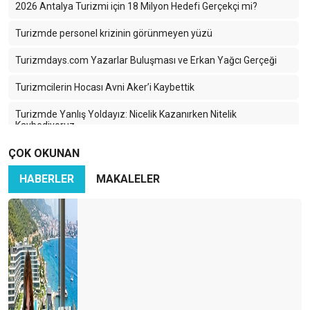
2026 Antalya Turizmi için 18 Milyon Hedefi Gerçekçi mi?
Turizmde personel krizinin görünmeyen yüzü
Turizmdays.com Yazarlar Buluşması ve Erkan Yağcı Gerçeği
Turizmcilerin Hocası Avni Aker’i Kaybettik
Turizmde Yanlış Yoldayız: Nicelik Kazanırken Nitelik
Kaybediyoruz
ÇOK OKUNAN
Türkiye Turizminde 2025: Ayağımıza Kurşun Sıkıyoruz
HABERLER
MAKALELER
Karadeniz’in Sessiz Güzelliği: Turizmin Yükselen Yıldızı Ama
Hangi Bedelle?
İran-İsrail Savaşı Turizmi Vurdu: Türk Turizmi Tehlikede mi?
Azerbaycan Turizme Göz Kırpıyor
Türkiye’nin En Büyük Rakibi: Yine Türkiye
Turizmcinin Bitmeyen Çilesi: Bir Kriz Biter, Yenisi Başlar!