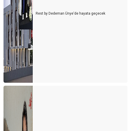
Turizmin Albayı aramızdan ayrıldı
Rest by Dedeman Ünye'de hayata geçecek
Son dakika umut oldu
Turizmci umudunu kaybetmemek için direniyor
2021 yılı turizmde umut ve endişe yılı olacak
Antalya dünyanın en iyisi
Antalya yurt dışı uçuşlara kapatılmalı
TURİZM İSTATİSTİKLERİ DEVLET SIRRI MI?
Lara-Kundu'nun unutulan arka bahçesi
Bu işin sonu nereye varacak?
İki derede bir arada
Siyasiler tepişiyor turizm eziliyor
Turist için erken mi davrandık?