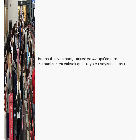
Yeni Nesil Otelcilik
ATEŞTEN GÖMLEK
ELDE KALAN SON KALE TRANSFER
'' YAPACAK BİR ŞEY YOK ''
ACENTECİ VE OTELCİ
İstanbul Havalimanı, Türkiye ve Avrupa'da tüm
zamanların en yüksek günlük yolcu sayısına ulaştı
ONLAR BİZİ ANLAYAMAZLAR
PAZAR OLUŞTURAMAMA SORUNSALI
MARS VE VENÜS
RESEPSİYONİST ARANIYOR!
Psikolojik Manipülasyon, Bilgi Kirliliği ve Algı Yönetimi
BİR PROFESYONEL İLE YOLLAR NASIL AYRILIR.