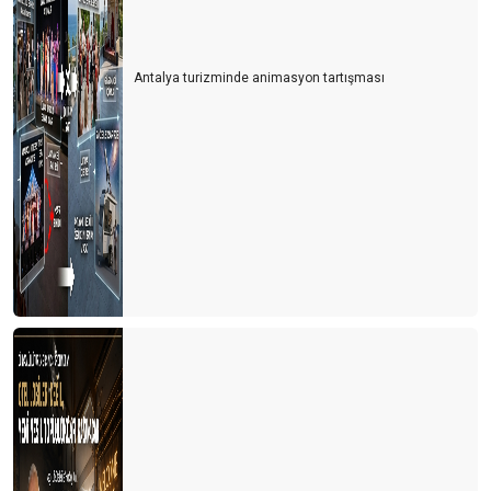
KAPADOKYA ‘’MASALSI BİR DESTİNASYON’’
ADI GİBİ ‘’MIRACLE’’ BİR DAVET
Antalya turizminde animasyon tartışması
FUTBOLUN SİYASET İLE İMTİHANI
BUTİK OTELCİLİĞİN VAZGEÇİLEMEZ ÇEKİCİLİĞİ
SANA SÖZ YİNE BAHARLAR GELECEK
KIŞ GÜNEŞİ
HEPSİNDEN BİRAZ
ANTALYA DA COSMOS THEATRE VAR
AKTOB BAŞKANININ SEYİR DEFTERİ
APOLİTİZM’İN YÜKSELİŞİ
SİYASET HAYATIN NERESİNDE