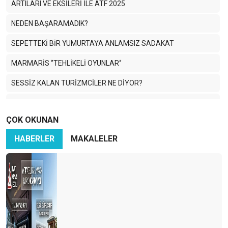
ARTILARI VE EKSİLERİ İLE ATF 2025
NEDEN BAŞARAMADIK?
SEPETTEKİ BİR YUMURTAYA ANLAMSIZ SADAKAT
MARMARİS ‘’TEHLİKELİ OYUNLAR‘’
SESSİZ KALAN TURİZMCİLER NE DİYOR?
Trump’ın Yolu ve Çöken Globalizm
ÇOK OKUNAN
Papaz Dumo ve Kaleiçi'nin Gölgeleri
HABERLER
MAKALELER
ŞAPKADAN TAVŞANI KİM ÇIKARACAK?
NEREDE KALMIŞTIK
ONLINE ACENTELER DE BAŞARISIZ OLUR MU?
BENİ KATEGORİZE ETME KARDEŞİM!
PEKİ SEN NEREDEN BAKIYORSUN?