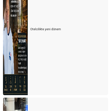
BEŞERİ MÜNASEBETLER / DERS-1
SİZİN OTELİN ÖDÜLÜ YOK MU?
ÜZGÜNÜM, SINIFTA KALDINIZ
Otelcilikte yeni dönem
Sahte Karamsarlık
BU VİDEO BİZİ ANLATMIYOR Kİ?
İran devrimi loadıng…
Şirketzan
Digiverse ile yeni bir dünya
Yeni Nesil Otelcilik - Bölüm 3 ‘’Seyahat Teknolojileri’’
Yeni Yıl Hazırlıkları
Yeni Nesil Otelcilik - Bölüm 2
Erken Rezervasyon Mu Dediniz