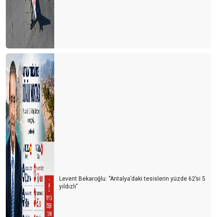
Levent Bekaroğlu: ‘’Antalya’daki tesislerin yüzde 62’si 5
yıldızlı’’