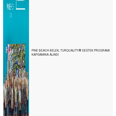
Turizmde herkes bildiğini okuyor
Şeffaf olmazsak turist gelmek istemez
Turizmin Albayı aramızdan ayrıldı
Son dakika umut oldu
Turizmci umudunu kaybetmemek için direniyor
PINE BEACH BELEK, TURQUALITY® DESTEK PROGRAMI
2021 yılı turizmde umut ve endişe yılı olacak
KAPSAMINA ALINDI
Antalya dünyanın en iyisi
Antalya yurt dışı uçuşlara kapatılmalı
TURİZM İSTATİSTİKLERİ DEVLET SIRRI MI?
Lara-Kundu'nun unutulan arka bahçesi
Bu işin sonu nereye varacak?
İki derede bir arada