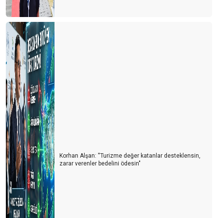
Siyasetin turizme bakış açısı
ITB Berlin Turizm Fuarının ardından
Otelciler arada kaldı
Otelciler, depremzedelerin yaralarını sarıyor
Turizmde 2022’nin Ardından 2023 yılı beklentileri
Konaklama vergisi muamması sürüyor
1 Milyon turist nerede?
Turist sayısı arttıkça kazalar da artıyor
Korhan Alşan: ''Turizme değer katanlar desteklensin,
Doldur boşalt turizmi
zarar verenler bedelini ödesin"
THY'de neler oluyor?
Tur otobüsleri kazaları artmaya başladı
Kastamonu'ya yolumuz düştü