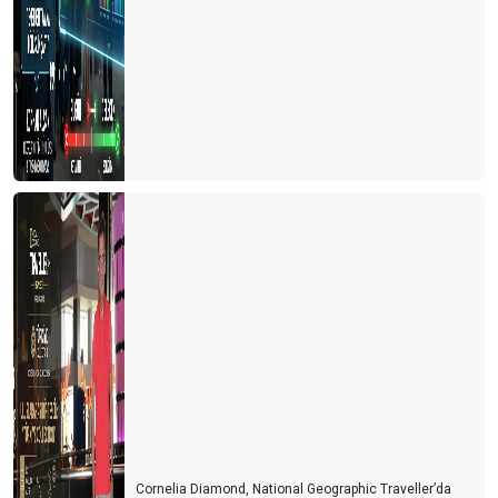
Türkiye'de cruise turları neden artmıyor?
Avrupa'da tanıtım elçisi
Memur ve Emekli Antalya'dan kaçıyor
Turist olarak değil yerleşmeye geliyorlar
Turizmci desteğe muhtaç
Dünya Antalyayı izledi
Savaş mı? Turizm mi?
Fuarları özlemişiz
Personel turizm sektöründen kaçıyor
Turist ne yapsın?
Bu yıl oteller yabancı turiste kalacak gibi...
Cornelia Diamond, National Geographic Traveller’da