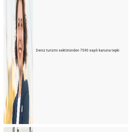
Türkiye’nin En Büyük Rakibi: Yine Türkiye
Turizmcinin Bitmeyen Çilesi: Bir Kriz Biter, Yenisi Başlar!
Turizm Sektörü Nereye Gidiyor?
Turizmci İkilem içinde
Deniz turizmi sektöründen 7590 sayılı kanuna tepki
2024 Yılı Turizm Değerlendirmesi ve 2025 Beklentileri
Antalya Turizm Fuarı: Türk Turizminin Yükselen Değeri
Turizmde Dostane Buluşmaların Gücü: Turizmdays.com 7.
Yazarlar Buluşması
Türkiye’nin Altın Yumurtlayan Tavuğunu Koruma Zamanı
Antalya'da Turizmdeki Sıkıntılar ve Çözüm Önerileri
Antalya’nın Hava Trafiği ve Yol Sorunları: Acil Çözüm Bekleyen
Kriz