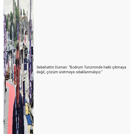
Turizm Türkiye'nin Yükselen Değeri: Fiyatlar Artarken Talep Niye
Hala Yüksek?
Afrika Turizm Forumu’nun ardından
Turizm siyaset üstünde olmalı
ITB BERLİN TURİZM FUARI’NIN ARDINDAN
Turizmi yük görüyorlar
Sharm El Sheik Belek’e rakip olabilir mi?
Sebahattin Duman: ‘’Bodrum Turizminde haklı çıkmaya
değil, çözüm üretmeye odaklanmalıyız."
Antalya’da hayat pahalılığı yabancıları da panikletmeye başladı
Turizm nasıl gidiyor? İyi mi? Kötü mü?
Antalya turist sayısında rekorlar kırıyor ama lüks oteller neden
boş?
Antalya oldu Dolaristan
Turizm Yazarları ile buluşma ve Yıldıray Karaer