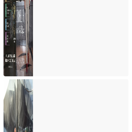
Turizm esnafı artan kurlara karşı çareyi buldu
Turizmcinin 2022 için en büyük korkusu
Turizm çalışanı sektörden kaçıyor
Turizmci yerli turiste ayrı fiyatlandırma yapmalı
Türk de olsa yabancı da olsa bekara otel odası yok
2021 yılında turizmde değişen bir şey yok
Bulgaristan'da turist olmak
Personel bulmak turist bulmaktan daha zor hale geliyor
Yer gök turist doldu, ardından umarım vaka dolmaz
Antalya'nın sahilleri dolu ama turistle değil
Turizmcinin oksijeni tükenmek üzere
Turizmde umutlar temmuz ayına kaldı