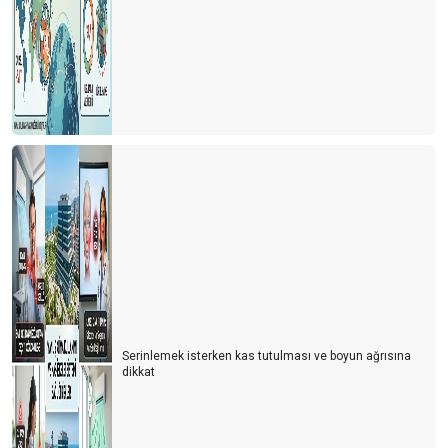
Serinlemek isterken kas tutulması ve boyun ağrısına
dikkat