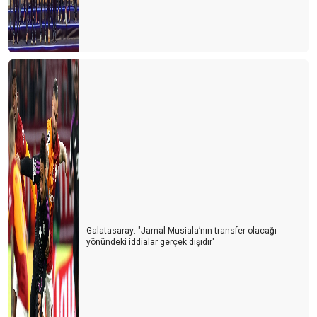
Siyasiler tepişiyor turizm eziliyor
Turist için erken mi davrandık?
Turizm Bakanlığı Turizm online haber portallarını neden göz
ardı ediyor?
Avrupa ve Rusya siyasetinin Türk turizmine yol vermesi
bekleniyor
Her kafadan bir ses çıkıyor
Turiste serbest vatandaşa yasak
Turizmcinin işi papatya falına kaldı
Galatasaray: "Jamal Musiala’nın transfer olacağı
yönündeki iddialar gerçek dışıdır"