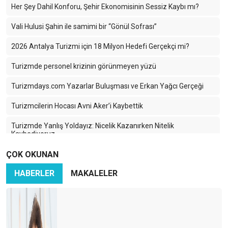
Her Şey Dahil Konforu, Şehir Ekonomisinin Sessiz Kaybı mı?
Vali Hulusi Şahin ile samimi bir “Gönül Sofrası”
2026 Antalya Turizmi için 18 Milyon Hedefi Gerçekçi mi?
Turizmde personel krizinin görünmeyen yüzü
Turizmdays.com Yazarlar Buluşması ve Erkan Yağcı Gerçeği
Turizmcilerin Hocası Avni Aker’i Kaybettik
Turizmde Yanlış Yoldayız: Nicelik Kazanırken Nitelik
Kaybediyoruz
ÇOK OKUNAN
Türkiye Turizminde 2025: Ayağımıza Kurşun Sıkıyoruz
HABERLER
MAKALELER
Karadeniz’in Sessiz Güzelliği: Turizmin Yükselen Yıldızı Ama
Hangi Bedelle?
İran-İsrail Savaşı Turizmi Vurdu: Türk Turizmi Tehlikede mi?
Azerbaycan Turizme Göz Kırpıyor