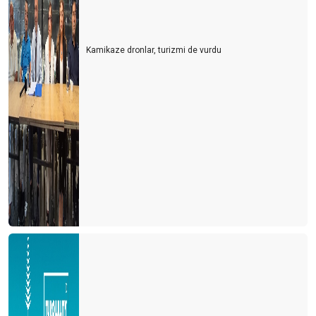
Turisti mi çalışanlardan, çalışanları mı turistten koruyacağız?
Kamikaze dronlar, turizmi de vurdu
Usulca turistin yanına sokuldum
Dünya kenti Antalya böyle mi olmalıydı?
Ne devletler ne de işletmeler bilmiyor?
Bu gidişle yaz turizmi de tehlikede
Turizm sezonunun açılışı papatya falına döndü
Turizm iyi mi olacak? Kötü mü olacak? Gerçek nedir?
CEVABI OLMAYAN SORU
2021 yılı umutların gerçekleştiği bir yıl olsun
Eleştirelim ama hakkını da verelim
Turist gelecek hayaline kapılmayalım