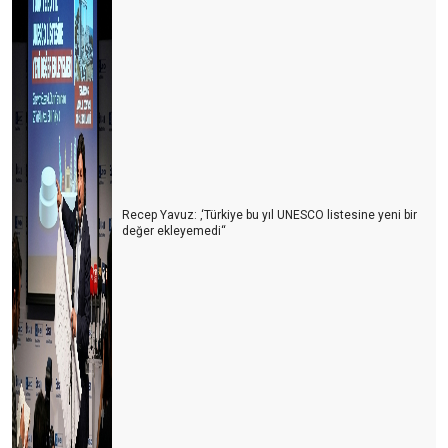
Azerbaycan Turizme Göz Kırpıyor
Türkiye’nin En Büyük Rakibi: Yine Türkiye
Turizmcinin Bitmeyen Çilesi: Bir Kriz Biter, Yenisi Başlar!
Turizm Sektörü Nereye Gidiyor?
Turizmci İkilem içinde
Recep Yavuz: ‚‘Türkiye bu yıl UNESCO listesine yeni bir
2024 Yılı Turizm Değerlendirmesi ve 2025 Beklentileri
değer ekleyemedi‘‘
Antalya Turizm Fuarı: Türk Turizminin Yükselen Değeri
Turizmde Dostane Buluşmaların Gücü: Turizmdays.com 7.
Yazarlar Buluşması
Türkiye’nin Altın Yumurtlayan Tavuğunu Koruma Zamanı
Antalya'da Turizmdeki Sıkıntılar ve Çözüm Önerileri
Antalya’nın Hava Trafiği ve Yol Sorunları: Acil Çözüm Bekleyen
Kriz