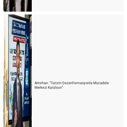
Turizm Türkiye'nin Yükselen Değeri: Fiyatlar Artarken Talep Niye
Hala Yüksek?
Afrika Turizm Forumu’nun ardından
Turizm siyaset üstünde olmalı
ITB BERLİN TURİZM FUARI’NIN ARDINDAN
Turizmi yük görüyorlar
Sharm El Sheik Belek’e rakip olabilir mi?
Antalya’da hayat pahalılığı yabancıları da panikletmeye başladı
Amirhan: "Turizm Dezenformasyonla Mücadele
Merkezi Kurulsun’’
Turizm nasıl gidiyor? İyi mi? Kötü mü?
Antalya turist sayısında rekorlar kırıyor ama lüks oteller neden
boş?
Antalya oldu Dolaristan