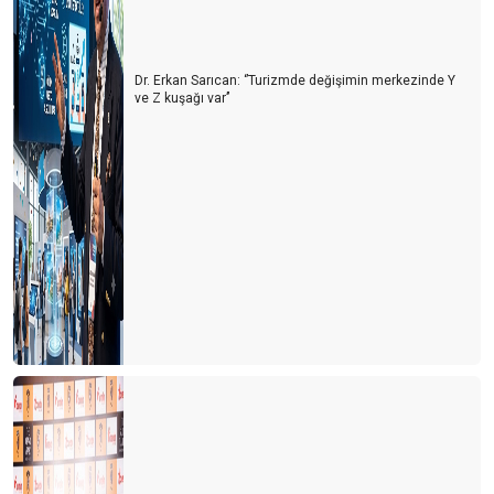
İki derede bir arada
Siyasiler tepişiyor turizm eziliyor
Dr. Erkan Sarıcan: ‘’Turizmde değişimin merkezinde Y
ve Z kuşağı var’’
Turist için erken mi davrandık?
Turizm Bakanlığı Turizm online haber portallarını neden göz
ardı ediyor?
Avrupa ve Rusya siyasetinin Türk turizmine yol vermesi
bekleniyor
Her kafadan bir ses çıkıyor
Turiste serbest vatandaşa yasak
Turizmcinin işi papatya falına kaldı