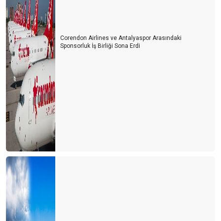
Turizmde umutlar temmuz ayına kaldı
Turisti mi çalışanlardan, çalışanları mı turistten koruyacağız?
Corendon Airlines ve Antalyaspor Arasındaki
Sponsorluk İş Birliği Sona Erdi
Usulca turistin yanına sokuldum
Dünya kenti Antalya böyle mi olmalıydı?
Ne devletler ne de işletmeler bilmiyor?
Bu gidişle yaz turizmi de tehlikede
Turizm sezonunun açılışı papatya falına döndü
Turizm iyi mi olacak? Kötü mü olacak? Gerçek nedir?
CEVABI OLMAYAN SORU
2021 yılı umutların gerçekleştiği bir yıl olsun
Eleştirelim ama hakkını da verelim