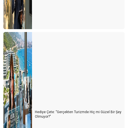
Turizm Yazarları ile buluşma ve Yıldıray Karaer
Siyasetin turizme bakış açısı
ITB Berlin Turizm Fuarının ardından
Otelciler arada kaldı
Otelciler, depremzedelerin yaralarını sarıyor
Turizmde 2022’nin Ardından 2023 yılı beklentileri
Konaklama vergisi muamması sürüyor
1 Milyon turist nerede?
Turist sayısı arttıkça kazalar da artıyor
Doldur boşalt turizmi
Hediye Çete: "Gerçekten Turizmde Hiç mi Güzel Bir Şey
THY'de neler oluyor?
Olmuyor?"
Tur otobüsleri kazaları artmaya başladı