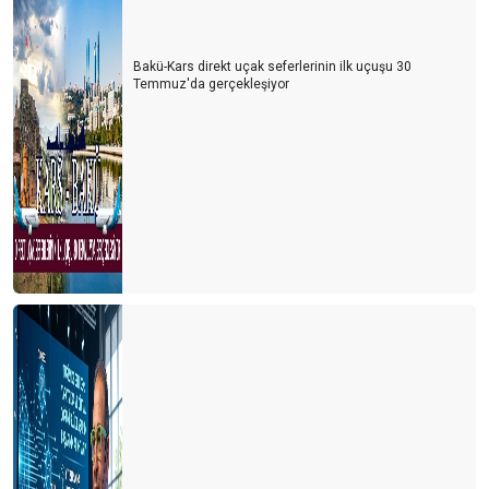
Turist gelecek hayaline kapılmayalım
Turizmde herkes bildiğini okuyor
Bakü-Kars direkt uçak seferlerinin ilk uçuşu 30
Temmuz'da gerçekleşiyor
Şeffaf olmazsak turist gelmek istemez
Turizmin Albayı aramızdan ayrıldı
Son dakika umut oldu
Turizmci umudunu kaybetmemek için direniyor
2021 yılı turizmde umut ve endişe yılı olacak
Antalya dünyanın en iyisi
Antalya yurt dışı uçuşlara kapatılmalı
TURİZM İSTATİSTİKLERİ DEVLET SIRRI MI?
Lara-Kundu'nun unutulan arka bahçesi
Bu işin sonu nereye varacak?