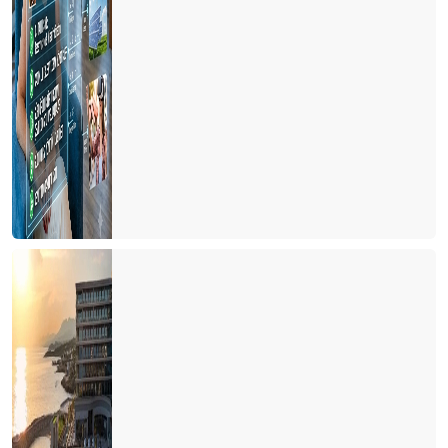
Kastamonu'ya yolumuz düştü
Türkiye'de cruise turları neden artmıyor?
Avrupa'da tanıtım elçisi
Memur ve Emekli Antalya'dan kaçıyor
Turist olarak değil yerleşmeye geliyorlar
Turizmci desteğe muhtaç
Dünya Antalyayı izledi
Savaş mı? Turizm mi?
Fuarları özlemişiz
Personel turizm sektöründen kaçıyor
Turist ne yapsın?