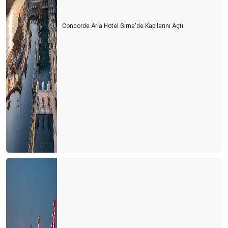
Bu yıl oteller yabancı turiste kalacak gibi...
Turizm esnafı artan kurlara karşı çareyi buldu
Concorde Aria Hotel Girne'de Kapılarını Açtı
Turizmcinin 2022 için en büyük korkusu
Turizm çalışanı sektörden kaçıyor
Turizmci yerli turiste ayrı fiyatlandırma yapmalı
Türk de olsa yabancı da olsa bekara otel odası yok
2021 yılında turizmde değişen bir şey yok
Bulgaristan'da turist olmak
Personel bulmak turist bulmaktan daha zor hale geliyor
Yer gök turist doldu, ardından umarım vaka dolmaz
Antalya'nın sahilleri dolu ama turistle değil
Turizmcinin oksijeni tükenmek üzere