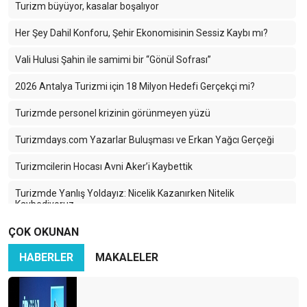
Turizm büyüyor, kasalar boşalıyor
Her Şey Dahil Konforu, Şehir Ekonomisinin Sessiz Kaybı mı?
Vali Hulusi Şahin ile samimi bir “Gönül Sofrası”
2026 Antalya Turizmi için 18 Milyon Hedefi Gerçekçi mi?
Turizmde personel krizinin görünmeyen yüzü
Turizmdays.com Yazarlar Buluşması ve Erkan Yağcı Gerçeği
Turizmcilerin Hocası Avni Aker’i Kaybettik
Turizmde Yanlış Yoldayız: Nicelik Kazanırken Nitelik
Kaybediyoruz
ÇOK OKUNAN
Türkiye Turizminde 2025: Ayağımıza Kurşun Sıkıyoruz
HABERLER
MAKALELER
Karadeniz’in Sessiz Güzelliği: Turizmin Yükselen Yıldızı Ama
Hangi Bedelle?
İran-İsrail Savaşı Turizmi Vurdu: Türk Turizmi Tehlikede mi?