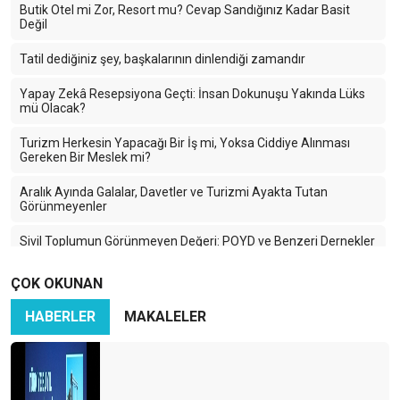
Butik Otel mi Zor, Resort mu? Cevap Sandığınız Kadar Basit
Değil
Tatil dediğiniz şey, başkalarının dinlendiği zamandır
Yapay Zekâ Resepsiyona Geçti: İnsan Dokunuşu Yakında Lüks
mü Olacak?
Turizm Herkesin Yapacağı Bir İş mi, Yoksa Ciddiye Alınması
Gereken Bir Meslek mi?
Aralık Ayında Galalar, Davetler ve Turizmi Ayakta Tutan
Görünmeyenler
Sivil Toplumun Görünmeyen Değeri: POYD ve Benzeri Dernekler
Neden Önemli?
ÇOK OKUNAN
Yeni Başlangıçlar ve Turizmde İlişkilerin Gücü
HABERLER
MAKALELER
Her Şeye Rağmen: Neden Türkiye’de Kalmayı Seçiyorum
Su Krizi Kapıda: Turizm İçin Sessiz Tehdit
2025’TE KUZEY KIBRIS TURİZMİ: MASADAKİ KAZANÇ SADECE