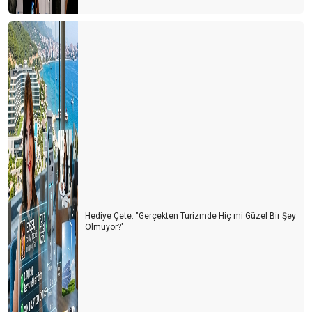
COSMOS THEATRE VE FAZLASI
En çok turist alan ülkeler ve seyahat tavsiyesi
Turizm dengesiz bir seyirde
THE ASCOTT LIMITED/ SINGAPORE VE SİMETRİ
İNŞAAT/TÜRKİYE ORTAKLIĞI!
100 Yıl Önce Küçük Bir Sahil Kasabası Olan Antalya, Turizmin
Başkenti Haline Nasıl Geldi?
Toplantıdayım müsait değilim
Sürdürebilirlik ve Aşırı Turizm!
Hediye Çete: "Gerçekten Turizmde Hiç mi Güzel Bir Şey
Rezidans veya apart otel konsepti
Olmuyor?"
Turizmde Kadın Yönetici Olmak
Güzel Atlar Ülkesi Kapadokya!