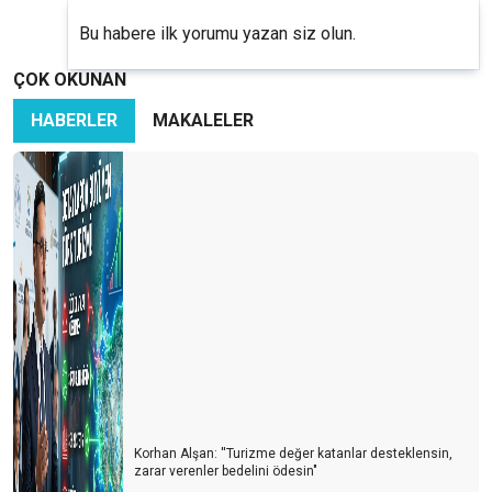
Bu habere ilk yorumu yazan siz olun.
ÇOK OKUNAN
HABERLER
MAKALELER
Korhan Alşan: ''Turizme değer katanlar desteklensin,
zarar verenler bedelini ödesin"