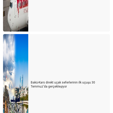
KUR RİSKİ YÖNETİMİ VE ALGI-I
YAĞMUR DİNDİ AMA GÜNEŞ HENÜZ AÇMADI
TİCARET SAVAŞLARININ TURİZME ETKİSİ
YENİ BİR KRİZ KAPIMIZDA MI?
DİKİZ AYNASINA BAKARAK ARABA SÜRMEK
TURİZMDE BİTCOİN/KRİPTO PARA OLABİLİR Mİ?
DEĞİŞİMİN AYAK SESLERİ
KATILIM BANKALARININ ROLÜ
Bakü-Kars direkt uçak seferlerinin ilk uçuşu 30
TURİZMDE GONG SESİ
Temmuz'da gerçekleşiyor
Turizmci Yılı Kredi Borçları Ve Faiz Ödeyerek Geçirecek