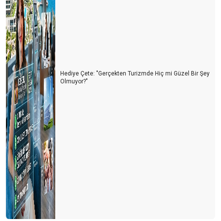
Değer zincirinde kırılma
Thomas Cook'tan son dakika golü
İlk 500
Rekor yılında herşey güllük gülistanlık mı?
Hediye Çete: "Gerçekten Turizmde Hiç mi Güzel Bir Şey
Olmuyor?"
Turizmin geleceğinde bizi neler bekliyor?
Marka kent Niğde projesi
İstanbul havalimanı
Finans Derneği'nde Yeni dönem
Almanlardan net bir dönüş yok
Döviz kurları her şeyi belirliyor
Fırsat penceresi