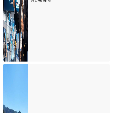
ve Z kuşağı var’’