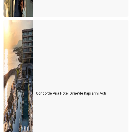
Finans sempozyumu
Uçak biletlerindeki artış
Yüksek kur yüksek faizin etkileri
YEP’in turizm yaklaşımı
Havacılık sektöründe örnek bir çalışma “Can’ca Başarı Bursu”-II
İstanbul ve turizm
Kredilerdeki belirsizlik
Turizm sektöründe yatırım hamlesi
Concorde Aria Hotel Girne'de Kapılarını Açtı
Havacılık sektöründe örnek bir çalışma “Can’ca başarı bursu”
Turizm sektöründe 100 günlük eylem planı
Turizmde yeni dönem