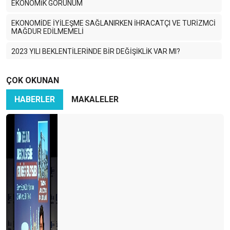
EKONOMİK GÖRÜNÜM
EKONOMİDE İYİLEŞME SAĞLANIRKEN İHRACATÇI VE TURİZMCİ
MAĞDUR EDİLMEMELİ
2023 YILI BEKLENTİLERİNDE BİR DEĞİŞİKLİK VAR MI?
Dünyadaki gelişmeler, kur ve faiz
ÇOK OKUNAN
2023 YILINA MERHABA DERKEN
HABERLER
MAKALELER
Yine yeniden enflasyon
EN BÜYÜK TEHDİT ENFLASYON CANAVARI
2022 YILINA MERHABA DERKEN
2019 YILINA GÖRE HAVACILIK NE DURUMDA?
SİSİFOS-2
Pandemi boyunca 42 havayolu iflas etti