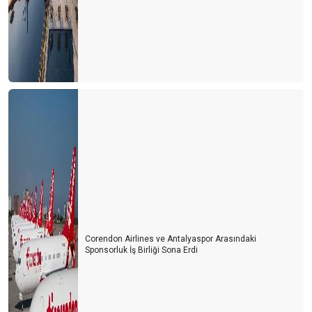
TOBB havacılık sektör raporu-ıı
TOBB Türkiye sivil havacılık sektör raporu
Kur seviyesi korunmalı, faizler aşağıya çekilmeli
Vermek ve almak
KUR MU FAİZ Mİ?
Antalya için yararlı bir etkinlik
FAİZ ARTIŞLARININ TURİZM SEKTÖRÜNE ETKİSİ
Erken seçim Turizm ekonomisini nasıl etkileyecek?
Kur, faiz ve yakıt fiyatlarının turizme etkisi
Corendon Airlines ve Antalyaspor Arasındaki
Bağımsız denetim nasıl olmalı?
Sponsorluk İş Birliği Sona Erdi
TURİZM SEKTÖRÜNDE RATING
KUR RİSKİ YÖNETİMİ VE ALGI-II