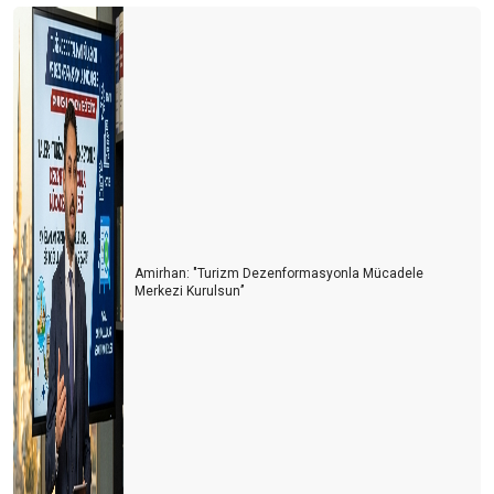
İbre otellere dönmeye başladı
Rakamları doğru anlamak
Dünya havacılık sektörü 2018 yılına bakış
Daha çok yolumuz var
2019 fırsat ve tehditleri ile birlikte geliyor
Turizmin ikinci 100 günlük eylem planı
Resort kongresinin ardından
Amirhan: "Turizm Dezenformasyonla Mücadele
Merkezi Kurulsun’’
Stratejik Plan
En kötü geride kaldı mı?
Toplumsal Cinsiyet Dengesi
Uzun vade olumlu ama kısa vadeyi geçebilirsek
Stres devam ediyor