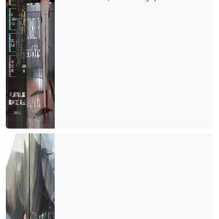
Turizm sektöründe yatırım hamlesi
Havacılık sektöründe örnek bir çalışma “Can’ca başarı bursu”
Turizm sektöründe 100 günlük eylem planı
Turizmde yeni dönem
TOBB havacılık sektör raporu-ıı
TOBB Türkiye sivil havacılık sektör raporu
Kur seviyesi korunmalı, faizler aşağıya çekilmeli
Vermek ve almak
KUR MU FAİZ Mİ?
Antalya için yararlı bir etkinlik
FAİZ ARTIŞLARININ TURİZM SEKTÖRÜNE ETKİSİ
Erken seçim Turizm ekonomisini nasıl etkileyecek?