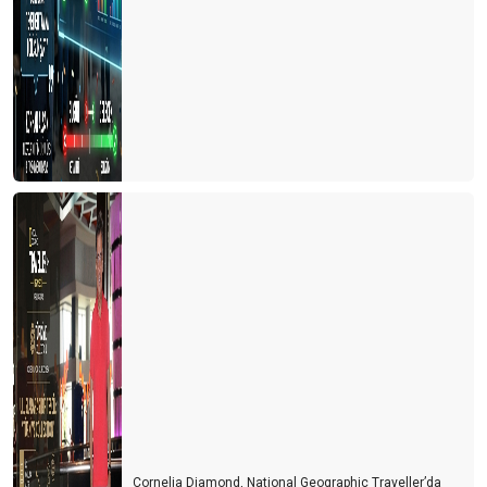
En kötü geride kaldı mı?
Toplumsal Cinsiyet Dengesi
Uzun vade olumlu ama kısa vadeyi geçebilirsek
Stres devam ediyor
Finans sempozyumu
Uçak biletlerindeki artış
Yüksek kur yüksek faizin etkileri
YEP’in turizm yaklaşımı
Havacılık sektöründe örnek bir çalışma “Can’ca Başarı Bursu”-II
İstanbul ve turizm
Kredilerdeki belirsizlik
Cornelia Diamond, National Geographic Traveller’da