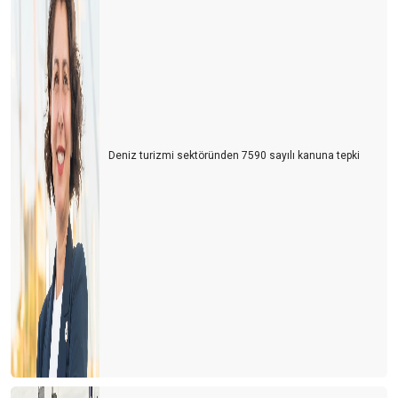
2019 YILINA GÖRE HAVACILIK NE DURUMDA?
SİSİFOS-2
Pandemi boyunca 42 havayolu iflas etti
PANDEMİ BİTİNCE SORUNLAR BİTECEK Mİ?
Deniz turizmi sektöründen 7590 sayılı kanuna tepki
Havayollarının karlılıkları ve zararları nasıl oldu?
TURİZMDE CEPHE KAYBETMEMEMİZ GEREKİYOR
Havacılıkta yeni bir çağa giriliyor
Turizmde siyasetin gölgesi
Korona virüsünün havacılık sektörüne finansal etkisi
Hazırlıklara başlayalım
Kötü başladık ama böyle gitmeyecek