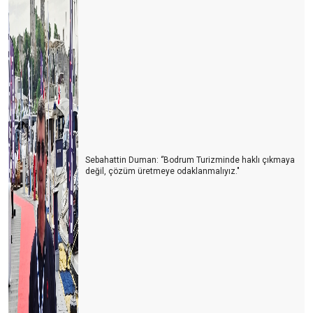
Turizmde ortak strateji gerekli
Döviz kurlarını yakından izlemek gerekiyor
Nihayet 2018 yılı Havacılık Sektör Raporu yayınlandı
Değer zincirinde kırılma
Thomas Cook'tan son dakika golü
İlk 500
Sebahattin Duman: ‘’Bodrum Turizminde haklı çıkmaya
değil, çözüm üretmeye odaklanmalıyız."
Rekor yılında herşey güllük gülistanlık mı?
Turizmin geleceğinde bizi neler bekliyor?
FİNANS PİYASALARININ GELECEĞİ
Marka kent Niğde projesi
İstanbul havalimanı
Finans Derneği'nde Yeni dönem