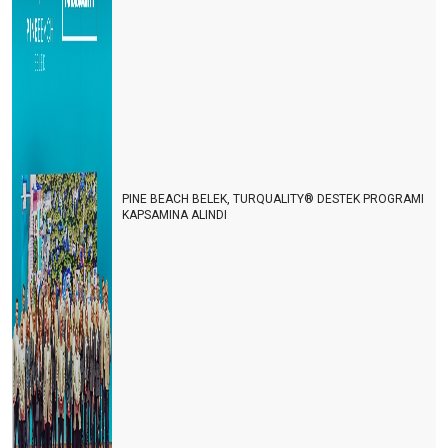
KATILIM BANKALARININ ROLÜ
TURİZMDE GONG SESİ
Turizmci Yılı Kredi Borçları Ve Faiz Ödeyerek Geçirecek
PINE BEACH BELEK, TURQUALITY® DESTEK PROGRAMI
KAPSAMINA ALINDI