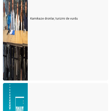
Kur, faiz ve yakıt fiyatlarının turizme etkisi
Bağımsız denetim nasıl olmalı?
Kamikaze dronlar, turizmi de vurdu
TURİZM SEKTÖRÜNDE RATING
KUR RİSKİ YÖNETİMİ VE ALGI-II
KUR RİSKİ YÖNETİMİ VE ALGI-I
YAĞMUR DİNDİ AMA GÜNEŞ HENÜZ AÇMADI
TİCARET SAVAŞLARININ TURİZME ETKİSİ
YENİ BİR KRİZ KAPIMIZDA MI?
DİKİZ AYNASINA BAKARAK ARABA SÜRMEK
TURİZMDE BİTCOİN/KRİPTO PARA OLABİLİR Mİ?
DEĞİŞİMİN AYAK SESLERİ