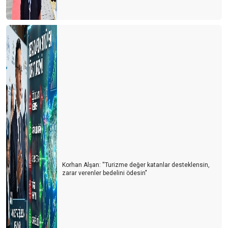
Almanlardan net bir dönüş yok
Döviz kurları her şeyi belirliyor
Fırsat penceresi
İbre otellere dönmeye başladı
Rakamları doğru anlamak
Dünya havacılık sektörü 2018 yılına bakış
Daha çok yolumuz var
2019 fırsat ve tehditleri ile birlikte geliyor
Korhan Alşan: ''Turizme değer katanlar desteklensin,
zarar verenler bedelini ödesin"
Turizmin ikinci 100 günlük eylem planı
Resort kongresinin ardından
Stratejik Plan