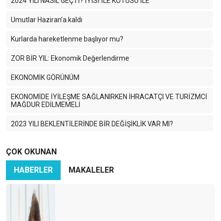
2024 YILI NASIL GEÇTİ? İYİSİ İLE KÖTÜSÜ İLE
Umutlar Haziran’a kaldı
Kurlarda hareketlenme başlıyor mu?
ZOR BİR YIL: Ekonomik Değerlendirme
EKONOMİK GÖRÜNÜM
EKONOMİDE İYİLEŞME SAĞLANIRKEN İHRACATÇI VE TURİZMCİ
MAĞDUR EDİLMEMELİ
2023 YILI BEKLENTİLERİNDE BİR DEĞİŞİKLİK VAR MI?
Dünyadaki gelişmeler, kur ve faiz
ÇOK OKUNAN
2023 YILINA MERHABA DERKEN
HABERLER
MAKALELER
Yine yeniden enflasyon
EN BÜYÜK TEHDİT ENFLASYON CANAVARI
2022 YILINA MERHABA DERKEN